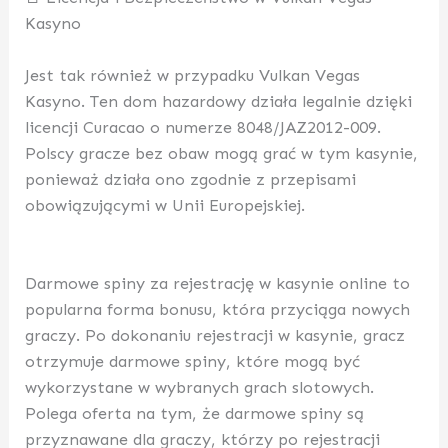
Kasyno
Jest tak również w przypadku Vulkan Vegas
Kasyno. Ten dom hazardowy działa legalnie dzięki
licencji Curacao o numerze 8048/JAZ2012-009.
Polscy gracze bez obaw mogą grać w tym kasynie,
ponieważ działa ono zgodnie z przepisami
obowiązującymi w Unii Europejskiej.
Darmowe spiny za rejestrację w kasynie online to
popularna forma bonusu, która przyciąga nowych
graczy. Po dokonaniu rejestracji w kasynie, gracz
otrzymuje darmowe spiny, które mogą być
wykorzystane w wybranych grach slotowych.
Polega oferta na tym, że darmowe spiny są
przyznawane dla graczy, którzy po rejestracji