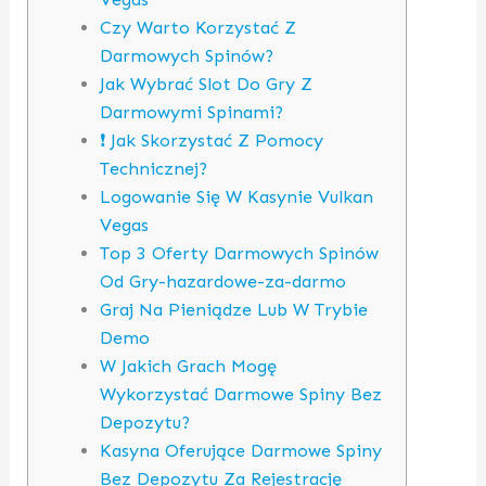
Czy Warto Korzystać Z
Darmowych Spinów?
Jak Wybrać Slot Do Gry Z
Darmowymi Spinami?
❗ Jak Skorzystać Z Pomocy
Technicznej?
Logowanie Się W Kasynie Vulkan
Vegas
Top 3 Oferty Darmowych Spinów
Od Gry-hazardowe-za-darmo
Graj Na Pieniądze Lub W Trybie
Demo
W Jakich Grach Mogę
Wykorzystać Darmowe Spiny Bez
Depozytu?
Kasyna Oferujące Darmowe Spiny
Bez Depozytu Za Rejestrację