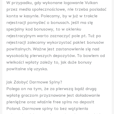
W przypadku, gdy wykonane logowanie Vulkan
przez media społecznościowe, nie trzeba posiadać
konta w kasynie. Polecamy, by w już w trakcie
rejestracji pomyśleć o bonusach. Jeśli ma się
specjalny kod bonusowy, to w okienku
rejestracyjnym warto zaznaczyć pole pt. Tuż po
rejestracji zalecamy wykorzystać pakiet bonusów
powitalnych. Ważne jest zastanowienie się nad
wysokością pierwszych depozytów. To bowiem od
wielkości wpłaty zależy to, jak duże bonusy
powitalne się uzyska.
Jak Zdobyć Darmowe Spiny?
Polega on na tym, że za pierwszą bądź drugą
wpłatę graczom przyznawane jest doładowanie
pieniężne oraz właśnie free spins no deposit
Poland. Darmowe spiny to bez wątpienia