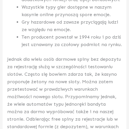
Wszystkie typy gier dostępne w naszym
kasynie online przynoszą spore emocje.
Gry hazardowe od zawsze przyciągają ludzi
ze względu na emocje.
Ten producent powstał w 1994 roku i po dziś
jest uznawany za czołowy podmiot na rynku.
Jednak dla wielu osób darmowe spiny bez depozytu
za rejestrację służą w szczególności testowaniu
slotów. Często się bowiem zdarza tak, że kasyno
proponuje żetony na nowe sloty. Można zatem
przetestować w prawdziwych warunkach
możliwości nowego slotu. Przypominamy jednak,
że wiele automatów typu jednoręki bandyta
można za darmo wypróbować także i na naszej
stronie. Odbierając free spiny za rejestracje lub w
standardowej formie (z depozytem), w warunkach