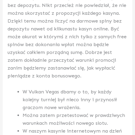
bez depozytu. Nikt przecież nie powiedział, że nie
można skorzystać z propozycji każdego kasyna.
Dzięki temu można liczyć na darmowe spiny bez
depozytu nawet od kilkunastu kasyn online. Być
może akurat w którymś z nich tylko z samych free
spinów bez dokonania wpłat można będzie
uzyskać całkiem porządną sumę. Dobrze jest
zatem dokładnie przeczytać warunki promocji
zanim będziemy zastanawiać się, jak wypłacić
pieniądze z konta bonusowego.
W Vulkan Vegas dbamy o to, by każdy
kolejny turniej był nieco inny i przynosił
graczom nowe wrażenia.
Można zatem przetestować w prawdziwych
warunkach możliwości nowego slotu.
W naszym kasynie internetowym na dzień