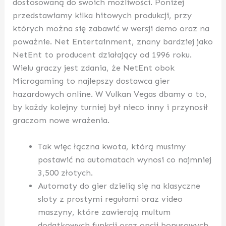
dostosowaną do swoich możliwości. Poniżej
przedstawiamy kilka hitowych produkcji, przy
których można się zabawić w wersji demo oraz na
poważnie. Net Entertainment, znany bardziej jako
NetEnt to producent działający od 1996 roku.
Wielu graczy jest zdania, że NetEnt obok
Microgaming to najlepszy dostawca gier
hazardowych online. W Vulkan Vegas dbamy o to,
by każdy kolejny turniej był nieco inny i przynosił
graczom nowe wrażenia.
Tak więc łączna kwota, którą musimy
postawić na automatach wynosi co najmniej
3,500 złotych.
Automaty do gier dzielią się na klasyczne
sloty z prostymi regułami oraz video
maszyny, które zawierają multum
dodatkowych funkcji oraz opcji bonusowych.