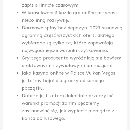
zapis o limicie czasowym.
W konsekwencji każda gra online przynosi
nieco inną rozrywkę.
Darmowe spiny bez depozytu 2023 stanowią
ogromną część wszystkich ofert, dlatego
wybierane są tylko te, które zapewniają
najwygodniejsze warunki użytkowania.
Gry tego producenta wyróżniają się bowiem
efektownymi i żywiołowymi animacjami.
Jako kasyno online w Polsce Vulkan Vegas
jesteśmy hojni dla graczy od samego
początku.
Dobrze jest zatem dokładnie przeczytać
warunki promocji zanim będziemy
zastanawiać się, jak wypłacić pieniądze z
konta bonusowego.