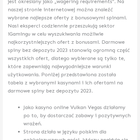
jest określany jako „wagering requirements”. Na
naszej stronie internetowej można znaleźć
wybrane najlepsze oferty z bonusowymi spinami.
Nasi eksperci codziennie przeszukują sektor
iGamingu w celu wyszukiwania możliwie
najkorzystniejszych ofert z bonusami. Darmowe
spiny bez depozytu 2023 stanowią ogromną część
wszystkich ofert, dlatego wybierane są tylko te,
które zapewniają najwygodniejsze warunki
użytkowania. Poniżej przedstawiona została
tabela z wybranymi kasynami i ich ofertami na
darmowe spiny bez depozytu 2023.
Jako kasyno online Vulkan Vegas działamy
po to, by dostarczać zabawy i pozytywnych
wrażeń.
Strona działa w języku polskim dla
polskojęzycznych gości, którzy znajdują się