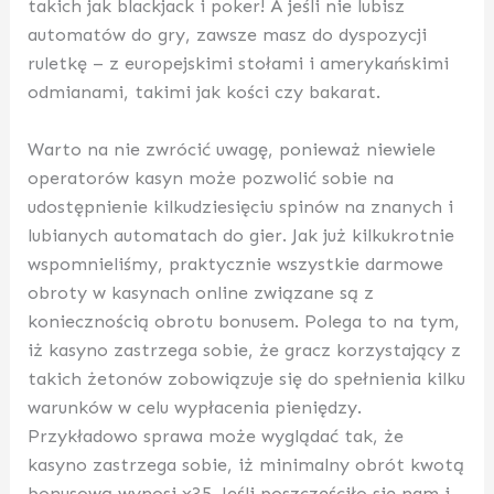
takich jak blackjack i poker! A jeśli nie lubisz
automatów do gry, zawsze masz do dyspozycji
ruletkę – z europejskimi stołami i amerykańskimi
odmianami, takimi jak kości czy bakarat.
Warto na nie zwrócić uwagę, ponieważ niewiele
operatorów kasyn może pozwolić sobie na
udostępnienie kilkudziesięciu spinów na znanych i
lubianych automatach do gier. Jak już kilkukrotnie
wspomnieliśmy, praktycznie wszystkie darmowe
obroty w kasynach online związane są z
koniecznością obrotu bonusem. Polega to na tym,
iż kasyno zastrzega sobie, że gracz korzystający z
takich żetonów zobowiązuje się do spełnienia kilku
warunków w celu wypłacenia pieniędzy.
Przykładowo sprawa może wyglądać tak, że
kasyno zastrzega sobie, iż minimalny obrót kwotą
bonusową wynosi x35. Jeśli poszczęściło się nam i