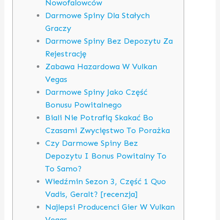
Nowofalowców
Darmowe Spiny Dla Stałych
Graczy
Darmowe Spiny Bez Depozytu Za
Rejestrację
Zabawa Hazardowa W Vulkan
Vegas
Darmowe Spiny Jako Część
Bonusu Powitalnego
Biali Nie Potrafią Skakać Bo
Czasami Zwycięstwo To Porażka
Czy Darmowe Spiny Bez
Depozytu I Bonus Powitalny To
To Samo?
Wiedźmin Sezon 3, Część 1 Quo
Vadis, Geralt? [recenzja]
Najlepsi Producenci Gier W Vulkan
Vegas