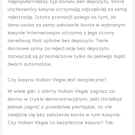
najpopularniejszy typ bonusu bez depozytu, które
użytkownicy kasyna otrzymują najczęściej za samą
rejestrację. Istota promocji polega na tym, że
dana osoba za samo założenie konta w wybranym
kasynie internetowym otrzyma z jego strony
określoną ilość spinów bez depozytu. Takie
darmowe spiny za rejestracje bez depozytu
zazwyczaj są przeznaczone tylko do jednego bądź
dwóch automatów.
Czy kasyno Vulkan Vegas jest bezpieczne?
W wiele gier z oferty Vulkan Vegas zagrasz za
darmo w trybie demonstracyjnym. Jeśli chciałbyś
jednak zagrać o prawdziwe pieniądze, to nie
obejdzie się bez założenia konta w tym kasynie.
Czy Vulkan Vegas to bezpieczne kasyno? Tak.