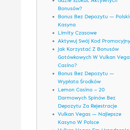
Gdzie Szukać Aktywnych
Bonusów?
Bonus Bez Depozytu — Polski
Kasyna
Limity Czasowe
Aktywuj Swój Kod Promocyjn
Jak Korzystać Z Bonusów
Gotówkowych W Vulkan Vega
Casino?
Bonus Bez Depozytu —
Wypłata Środków
Lemon Casino – 20
Darmowych Spinów Bez
Depozytu Za Rejestracje
Vulkan Vegas — Najlepsze
Kasyno W Polsce