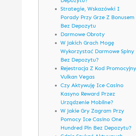
Depozytu?
Strategie, Wskazówki I
Porady Przy Grze Z Bonusem
Bez Depozytu
Darmowe Obroty
W Jakich Grach Mogę
Wykorzystać Darmowe Spiny
Bez Depozytu?
Rejestracja Z Kod Promocyjn
Vulkan Vegas
Czy Aktywuję Ice Casino
Kasyno Reward Przez
Urządzenie Mobilne?
W Jakie Gry Zagram Przy
Pomocy Ice Casino One
Hundred Pln Bez Depozytu?