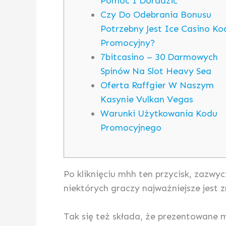
Pomóc I Doradzić
Czy Do Odebrania Bonusu
Potrzebny Jest Ice Casino Ko
Promocyjny?
7bitcasino – 30 Darmowych
Spinów Na Slot Heavy Sea
Oferta Raffgier W Naszym
Kasynie Vulkan Vegas
Warunki Użytkowania Kodu
Promocyjnego
Po kliknięciu mhh ten przycisk, zazwy
niektórych graczy najważniejsze jest 
Tak się też składa, że prezentowane 