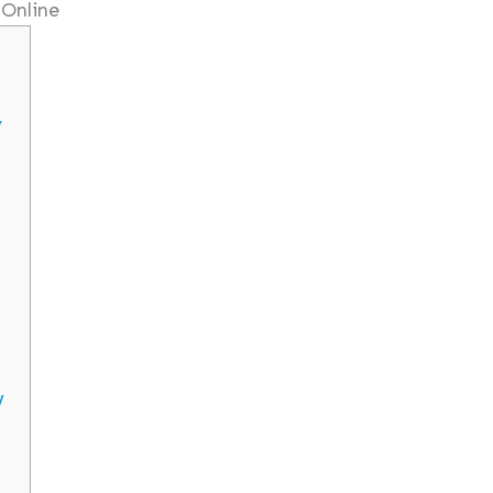
Online
y
W