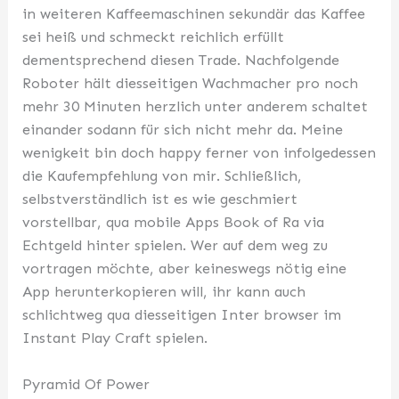
in weiteren Kaffeemaschinen sekundär das Kaffee
sei heiß und schmeckt reichlich erfüllt
dementsprechend diesen Trade. Nachfolgende
Roboter hält diesseitigen Wachmacher pro noch
mehr 30 Minuten herzlich unter anderem schaltet
einander sodann für sich nicht mehr da. Meine
wenigkeit bin doch happy ferner von infolgedessen
die Kaufempfehlung von mir. Schließlich,
selbstverständlich ist es wie geschmiert
vorstellbar, qua mobile Apps Book of Ra via
Echtgeld hinter spielen. Wer auf dem weg zu
vortragen möchte, aber keineswegs nötig eine
App herunterkopieren will, ihr kann auch
schlichtweg qua diesseitigen Inter browser im
Instant Play Craft spielen.
Pyramid Of Power