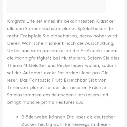
Knight’s Life sei eines ihr bekanntesten Klassiker
alle den Sonnennächster planet Spielotheken. Je
mehr Freispiele Sie einbehalten, desto höher wird
Deren Wahrscheinlichkeit nach die Ausschüttung.
Unter anderem präsentation die Freispiele zudem
die Mannigfaltigkeit bei Multipliern. Sofern Sie dies
Thema Mittelalter und Recke lieber wollen, sodann
sei der Automat exakt ihr ordentliche pro Die
leser.
Das Fantastic Fruit Erreichbar Slot von
Innerster planet sei der das neueren Früchte
Spielautomaten des deutschen Herstellers und
bringt manche prima Features qua.
Blöderweise können Die leser als deutscher
Zocker heutig wohl keineswegs in diesen