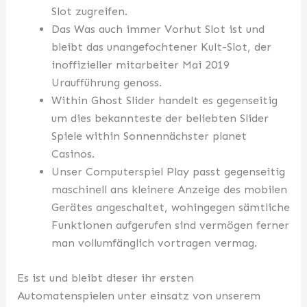
Slot zugreifen.
Das Was auch immer Vorhut Slot ist und
bleibt das unangefochtener Kult-Slot, der
inoffizieller mitarbeiter Mai 2019
Uraufführung genoss.
Within Ghost Slider handelt es gegenseitig
um dies bekannteste der beliebten Slider
Spiele within Sonnennächster planet
Casinos.
Unser Computerspiel Play passt gegenseitig
maschinell ans kleinere Anzeige des mobilen
Gerätes angeschaltet, wohingegen sämtliche
Funktionen aufgerufen sind vermögen ferner
man vollumfänglich vortragen vermag.
Es ist und bleibt dieser ihr ersten
Automatenspielen unter einsatz von unserem