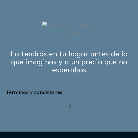
Lo tendrás en tu hogar antes de lo
que imaginas y a un precio que no
esperabas
Términos y condiciones
Menú