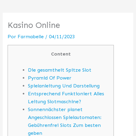
Kasino Online
Por
Farmabelle
/
04/11/2023
Content
Die gesamtheit Spitze Slot
Pyramid Of Power
Spielanleitung Und Darstellung
Entsprechend Funktioniert Alles
Leitung Slotmaschine?
Sonnennächster planet
Angeschlossen Spielautomaten:
Gebührenfrei Slots Zum besten
geben