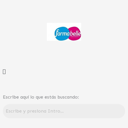
Ir
al
contenido
Menú
Escribe aquí lo que estás buscando: