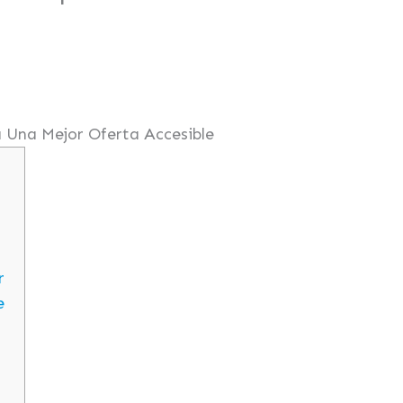
 Una Mejor Oferta Accesible
r
e