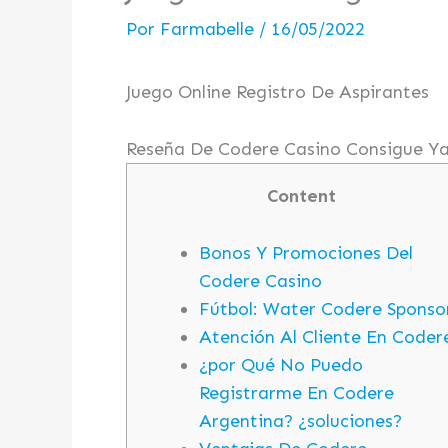
Por
Farmabelle
/
16/05/2022
Juego Online Registro De Aspirantes
Reseña De Codere Casino Consigue Ya
Content
Bonos Y Promociones Del
Codere Casino
Fútbol: Water Codere Sponso
Atención Al Cliente En Coder
¿por Qué No Puedo
Registrarme En Codere
Argentina? ¿soluciones?