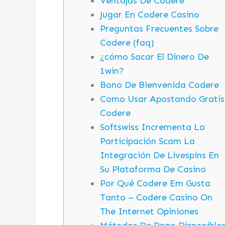
Ventajas De Codere
Jugar En Codere Casino
Preguntas Frecuentes Sobre
Codere (faq)
¿cómo Sacar El Dinero De
1win?
Bono De Bienvenida Codere
Como Usar Apostando Gratis
Codere
Softswiss Incrementa La
Participación Scam La
Integración De Livespins En
Su Plataforma De Casino
Por Qué Codere Em Gusta
Tanto – Codere Casino On
The Internet Opiniones