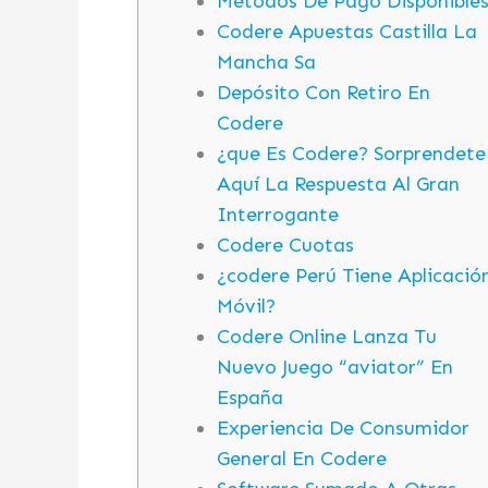
Métodos De Pago Disponible
Codere Apuestas Castilla La
Mancha Sa
Depósito Con Retiro En
Codere
¿que Es Codere? Sorprendete
Aquí La Respuesta Al Gran
Interrogante
Codere Cuotas
¿codere Perú Tiene Aplicació
Móvil?
Codere Online Lanza Tu
Nuevo Juego “aviator” En
España
Experiencia De Consumidor
General En Codere