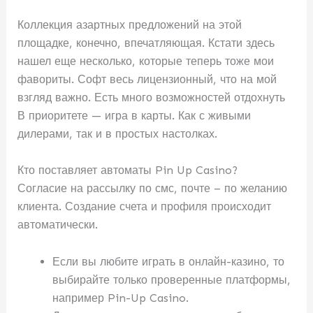
Коллекция азартных предложений на этой
площадке, конечно, впечатляющая. Кстати здесь
нашел еще несколько, которые теперь тоже мои
фавориты. Софт весь лицензионный, что на мой
взгляд важно. Есть много возможностей отдохнуть
В приоритете — игра в карты. Как с живыми
дилерами, так и в простых настолках.
Кто поставляет автоматы Pin Up Casino?
Согласие на рассылку по смс, почте – по желанию
клиента. Создание счета и профиля происходит
автоматически.
Если вы любите играть в онлайн-казино, то
выбирайте только проверенные платформы,
например Pin-Up Casino.