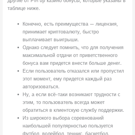
другие от Pin up казино бонусы, которые указаны в
таблице ниже.
Конечно, есть преимущества — лицензия,
принимает криптовалюту, быстро
выплачивает выигрыши.
Однако следует помнить, что для получения
максимальной отдачи от приветственного
бонуса вам придется внести больше денег.
Если пользователь отказался или пропустил
этот момент, ему придется каждый раз
авторизоваться.
Ну, а если всё-таки возникают трудности с
этим, то пользователь всегда может
обратиться в клиентскую службу поддержки.
Из широкого выбора соревнований
наибольшей популярностью пользуется
футбол, волейбол, теннис, баскетбол.