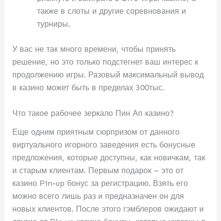
также в слоты и другие соревнования и
турниры.
У вас не так много времени, чтобы принять
решение, но это только подстегнет ваш интерес к
продолжению игры. Разовый максимальный вывод
в казино может быть в пределах 300тыс.
Что такое рабочее зеркало Пин Ап казино?
Еще одним приятным сюрпризом от данного
виртуального игорного заведения есть бонусные
предложения, которые доступны, как новичкам, так
и старым клиентам. Первым подарок – это от
казино Pin-up бонус за регистрацию. Взять его
можно всего лишь раз и предназначен он для
новых клиентов. После этого гэмблеров ожидают и