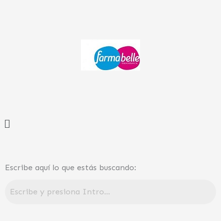
Ir
al
contenido
Menú
Escribe aquí lo que estás buscando: