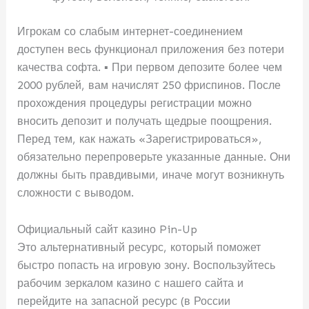
Игрокам со слабым интернет-соединением
доступен весь функционал приложения без потери
качества софта. ▪ При первом депозите более чем
2000 рублей, вам начислят 250 фриспинов. После
прохождения процедуры регистрации можно
вносить депозит и получать щедрые поощрения.
Перед тем, как нажать «Зарегистрироваться»,
обязательно перепроверьте указанные данные. Они
должны быть правдивыми, иначе могут возникнуть
сложности с выводом.
Официальный сайт казино Pin-Up
Это альтернативный ресурс, который поможет
быстро попасть на игровую зону. Воспользуйтесь
рабочим зеркалом казино с нашего сайта и
перейдите на запасной ресурс (в России