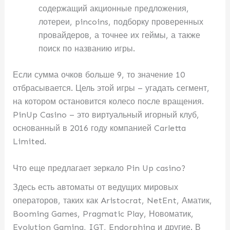
содержащий акционные предложения,
лотереи, pincoins, подборку проверенных
провайдеров, а точнее их геймы, а также
поиск по названию игры.
Если сумма очков больше 9, то значение 10
отбрасывается. Цель этой игры – угадать сегмент,
на котором остановится колесо после вращения.
PinUp Casino – это виртуальный игорный клуб,
основанный в 2016 году компанией Carletta
Limited.
Что еще предлагает зеркало Pin Up casino?
Здесь есть автоматы от ведущих мировых
операторов, таких как Aristocrat, NetEnt, Аматик,
Booming Games, Pragmatic Play, Новоматик,
Evolution Gaming, IGT, Endorphina и другие. В