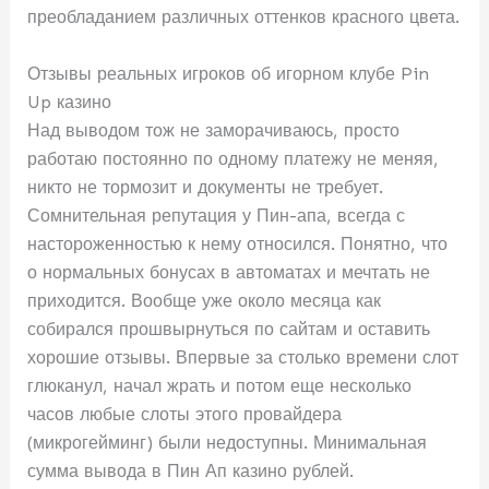
преобладанием различных оттенков красного цвета.
Отзывы реальных игроков об игорном клубе Pin
Up казино
Над выводом тож не заморачиваюсь, просто
работаю постоянно по одному платежу не меняя,
никто не тормозит и документы не требует.
Сомнительная репутация у Пин-апа, всегда с
настороженностью к нему относился. Понятно, что
о нормальных бонусах в автоматах и мечтать не
приходится. Вообще уже около месяца как
собирался прошвырнуться по сайтам и оставить
хорошие отзывы. Впервые за столько времени слот
глюканул, начал жрать и потом еще несколько
часов любые слоты этого провайдера
(микрогейминг) были недоступны. Минимальная
сумма вывода в Пин Ап казино рублей.