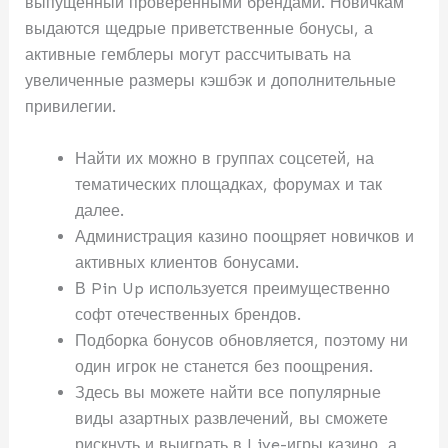
выпущенный проверенными брендами. Новичкам
выдаются щедрые приветственные бонусы, а
активные гемблеры могут рассчитывать на
увеличенные размеры кэшбэк и дополнительные
привилегии.
Найти их можно в группах соцсетей, на
тематических площадках, форумах и так
далее.
Администрация казино поощряет новичков и
активных клиентов бонусами.
В Pin Up используется преимущественно
софт отечественных брендов.
Подборка бонусов обновляется, поэтому ни
один игрок не станется без поощрения.
Здесь вы можете найти все популярные
виды азартных развлечений, вы сможете
рискнуть и выиграть в Live-игры казино, а