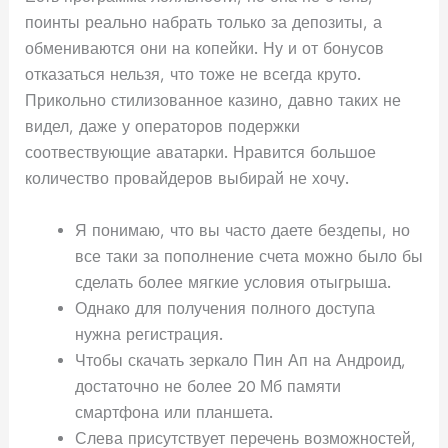
поинты реально набрать только за депозиты, а
обмениваются они на копейки. Ну и от бонусов
отказаться нельзя, что тоже не всегда круто.
Прикольно стилизованное казино, давно таких не
видел, даже у операторов подержки
соотвествующие аватарки. Нравится большое
количество провайдеров выбирай не хочу.
Я понимаю, что вы часто даете бездепы, но
все таки за пополнение счета можно было бы
сделать более мягкие условия отыгрыша.
Однако для получения полного доступа
нужна регистрация.
Чтобы скачать зеркало Пин Ап на Андроид,
достаточно не более 20 Мб памяти
смартфона или планшета.
Слева присутствует перечень возможностей,