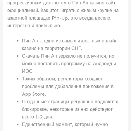
прогрессивным джекпотом в Пин Ап казино сайт
официальный. Как итог, играть с живым крупье на
азартной площадке Pin-Up, это всегда весело,
интересно и прибыльно.
Пин Ап – одно из самых известных онлайн-
казино на территории СНГ.
Скачать Пин Ап зеркало не получится, но
можно поставить программу на Андроид и
ИОС.
Таким образом, регуляторы создают
проблемы для добавления приложения в
App Store.
Созданные страницы регулярно поддаются
блокировке, некоторые из них действуют
всего 1-2 дня.
Единственный момент, который нужно