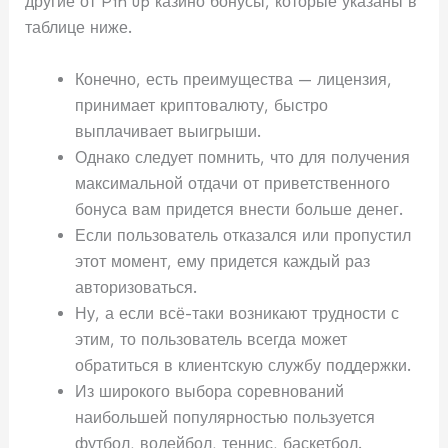
другие от Pin up казино бонусы, которые указаны в
таблице ниже.
Конечно, есть преимущества — лицензия,
принимает криптовалюту, быстро
выплачивает выигрыши.
Однако следует помнить, что для получения
максимальной отдачи от приветственного
бонуса вам придется внести больше денег.
Если пользователь отказался или пропустил
этот момент, ему придется каждый раз
авторизоваться.
Ну, а если всё-таки возникают трудности с
этим, то пользователь всегда может
обратиться в клиентскую службу поддержки.
Из широкого выбора соревнований
наибольшей популярностью пользуется
футбол, волейбол, теннис, баскетбол.