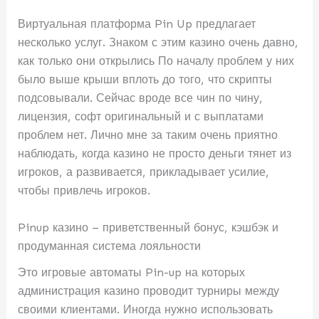
Виртуальная платформа Pin Up предлагает
несколько услуг. Знаком с этим казино очень давно,
как только они открылись По началу проблем у них
было выше крыши вплоть до того, что скрипты
подсовывали. Сейчас вроде все чин по чину,
лицензия, софт оригинальный и с выплатами
проблем нет. Лично мне за таким очень приятно
наблюдать, когда казино не просто деньги тянет из
игроков, а развивается, прикладывает усилие,
чтобы привлечь игроков.
Pinup казино – приветственный бонус, кэшбэк и
продуманная система лояльности
Это игровые автоматы Pin-up на которых
администрация казино проводит турниры между
своими клиентами. Иногда нужно использовать