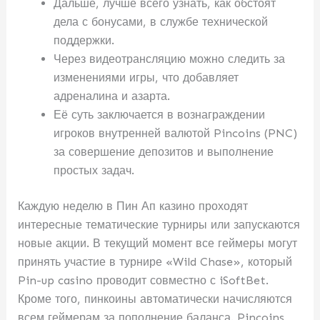
Дальше, лучше всего узнать, как обстоят
дела с бонусами, в службе технической
поддержки.
Через видеотрансляцию можно следить за
изменениями игры, что добавляет
адреналина и азарта.
Её суть заключается в вознаграждении
игроков внутренней валютой Pincoins (PNC)
за совершение депозитов и выполнение
простых задач.
Каждую неделю в Пин Ап казино проходят
интересные тематические турниры или запускаются
новые акции. В текущий момент все геймеры могут
принять участие в турнире «Wild Chase», который
Pin-up casino проводит совместно с iSoftBet.
Кроме того, пинкоины автоматически начисляются
всем геймерам за пополнение баланса. Pincoins