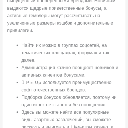
выпущенный проверенными брендами. Новичкам
выдаются щедрые приветственные бонусы, а
активные гемблеры могут рассчитывать на
увеличенные размеры кэшбэк и дополнительные
привилегии.
Найти их можно в группах соцсетей, на
тематических площадках, форумах и так
далее.
Администрация казино поощряет новичков и
активных клиентов бонусами.
В Pin Up используется преимущественно
софт отечественных брендов.
Подборка бонусов обновляется, поэтому ни
один игрок не станется без поощрения.
Здесь вы можете найти все популярные
виды азартных развлечений, вы сможете
рискнуть и выиграть в Live-игры казино, а