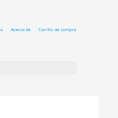
to
Acerca de
Carrito de compra