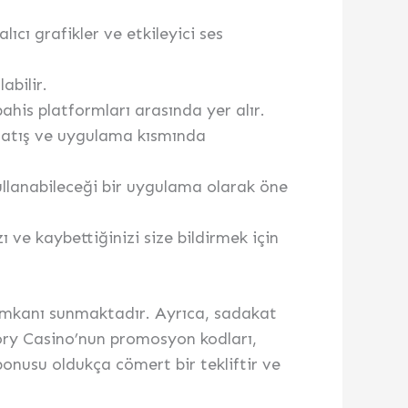
cı grafikler ve etkileyici ses
abilir.
his platformları arasında yer alır.
n satış ve uygulama kısmında
ullanabileceği bir uygulama olarak öne
ı ve kaybettiğinizi size bildirmek için
 imkanı sunmaktadır. Ayrıca, sadakat
ory Casino’nun promosyon kodları,
onusu oldukça cömert bir tekliftir ve