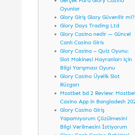
Gerçek Para Glory Casino
Oyunlar
Glory Giriş Glory Güvenilir mi?
Glory Days Trading Ltd
Glory Casino nedir — Güncel
Canlı Casino Giris
Glory Casino – Quiz Oyunu:
Slot Makinesi Hayranları için
Bilgi Yarışması Oyunu
Glory Casino Üyelik Slot
Rüzgarı
Mostbet bd 2 Review: Mostbe
Casino App in Bangladesh 20
Glory Casino Giriş
Yapamıyorum Çözülmesini
Bilgi Verilmesini İstiyorum