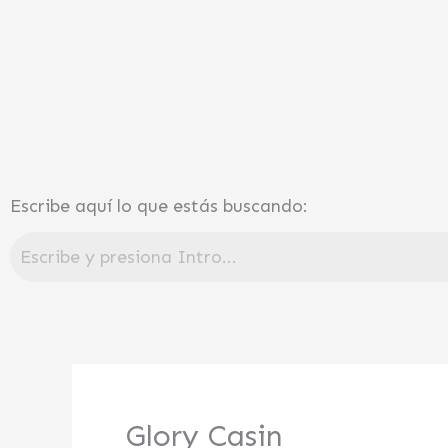
Ir
al
contenido
Escribe aquí lo que estás buscando:
Glory Casin