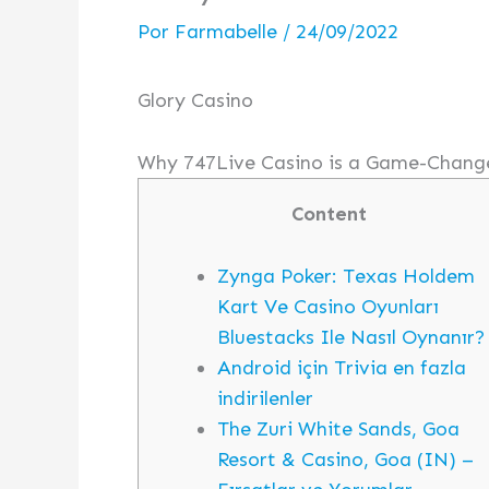
Por
Farmabelle
/
24/09/2022
Glory Casino
Why 747Live Casino is a Game-Change
Content
Zynga Poker: Texas Holdem
Kart Ve Casino Oyunları
Bluestacks Ile Nasıl Oynanır?
Android için Trivia en fazla
indirilenler
The Zuri White Sands, Goa
Resort & Casino, Goa (IN) –