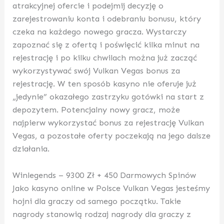
atrakcyjnej ofercie i podejmij decyzję o
zarejestrowaniu konta i odebraniu bonusu, który
czeka na każdego nowego gracza. Wystarczy
zapoznać się z ofertą i poświęcić kilka minut na
rejestrację i po kilku chwilach można już zacząć
wykorzystywać swój Vulkan Vegas bonus za
rejestrację. W ten sposób kasyno nie oferuje już
„jedynie” okazałego zastrzyku gotówki na start z
depozytem. Potencjalny nowy gracz, może
najpierw wykorzystać bonus za rejestrację Vulkan
Vegas, a pozostałe oferty poczekają na jego dalsze
działania.
Winlegends – 9300 Zł + 450 Darmowych Spinów
Jako kasyno online w Polsce Vulkan Vegas jesteśmy
hojni dla graczy od samego początku. Takie
nagrody stanowią rodzaj nagrody dla graczy z