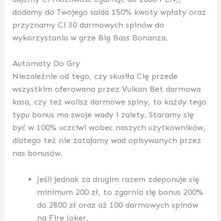
dodamy do Twojego salda 150% kwoty wpłaty oraz
przyznamy Ci 30 darmowych spinów do
wykorzystania w grze Big Bass Bonanza.
Automaty Do Gry
Niezależnie od tego, czy skusiła Cię przede
wszystkim oferowana przez Vulkan Bet darmowa
kasa, czy też wolisz darmowe spiny, to każdy tego
typu bonus ma swoje wady i zalety. Staramy się
być w 100% uczciwi wobec naszych użytkowników,
dlatego też nie zatajamy wad opisywanych przez
nas bonusów.
Jeśli jednak za drugim razem zdeponuje się
minimum 200 zł, to zgarnia się bonus 200%
do 2800 zł oraz aż 100 darmowych spinów
na Fire Joker.