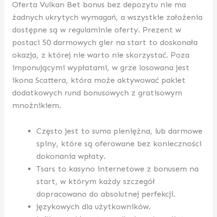
Oferta Vulkan Bet bonus bez depozytu nie ma
żadnych ukrytych wymagań, a wszystkie założenia
dostępne są w regulaminie oferty. Prezent w
postaci 50 darmowych gier na start to doskonała
okazja, z której nie warto nie skorzystać. Poza
imponującymi wypłatami, w grze losowana jest
ikona Scattera, która może aktywować pakiet
dodatkowych rund bonusowych z gratisowym
mnożnikiem.
Często jest to suma pieniężna, lub darmowe
spiny, które są oferowane bez konieczności
dokonania wpłaty.
Tsars to kasyno internetowe z bonusem na
start, w którym każdy szczegół
dopracowano do absolutnej perfekcji.
językowych dla użytkowników.