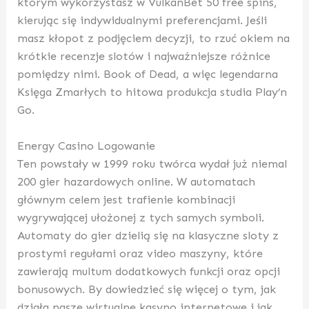
którym wykorzystasz w VulkanBet 50 free spins,
kierując się indywidualnymi preferencjami. Jeśli
masz kłopot z podjęciem decyzji, to rzuć okiem na
krótkie recenzje slotów i najważniejsze różnice
pomiędzy nimi. Book of Dead, a więc legendarna
Księga Zmarłych to hitowa produkcja studia Play’n
Go.
Energy Casino Logowanie
Ten powstały w 1999 roku twórca wydał już niemal
200 gier hazardowych online. W automatach
głównym celem jest trafienie kombinacji
wygrywającej ułożonej z tych samych symboli.
Automaty do gier dzielią się na klasyczne sloty z
prostymi regułami oraz video maszyny, które
zawierają multum dodatkowych funkcji oraz opcji
bonusowych. By dowiedzieć się więcej o tym, jak
działa nasze wirtualne kasyno internetowe i jak