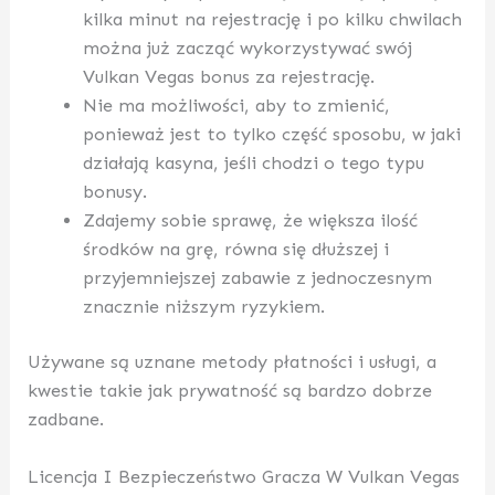
kilka minut na rejestrację i po kilku chwilach
można już zacząć wykorzystywać swój
Vulkan Vegas bonus za rejestrację.
Nie ma możliwości, aby to zmienić,
ponieważ jest to tylko część sposobu, w jaki
działają kasyna, jeśli chodzi o tego typu
bonusy.
Zdajemy sobie sprawę, że większa ilość
środków na grę, równa się dłuższej i
przyjemniejszej zabawie z jednoczesnym
znacznie niższym ryzykiem.
Używane są uznane metody płatności i usługi, a
kwestie takie jak prywatność są bardzo dobrze
zadbane.
Licencja I Bezpieczeństwo Gracza W Vulkan Vegas