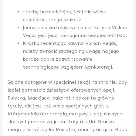
trochę beznadziejne, jeśli nie wiesz
dokładnie, czego szukasz.
Jedną z najważniejszych zalet kasyna Vulkan
Vegas jest jego nienaganne bezpieczeństwo.
Krótko recenzując kasyno Vulkan Vegas,
należy zwrócić szczególną uwagę na jego
bardzo dobre zaawansowanie
technologiczne względem konkurencji.
Są one dostępne w specjalnej sekcji na stronie, aby
lepiej pomieścić dziesiątki oferowanych opcji.
Ruletka, blackjack, bakarat i poker to główne
tytuły, ale jest też wiele specjalnych gier, z
których niektóre czerpią motywy z popularnych
slotów i przenoszą je na stoły ruletki. Gracze
mogą cieszyć się Ra Roulette, opartą na grze Book