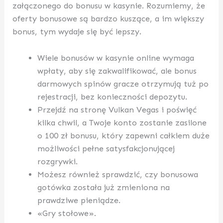
załączonego do bonusu w kasynie. Rozumiemy, że
oferty bonusowe są bardzo kuszące, a im większy
bonus, tym wydaje się być lepszy.
Wiele bonusów w kasynie online wymaga
wpłaty, aby się zakwalifikować, ale bonus
darmowych spinów gracze otrzymują tuż po
rejestracji, bez konieczności depozytu.
Przejdź na stronę Vulkan Vegas i poświęć
kilka chwil, a Twoje konto zostanie zasilone
o 100 zł bonusu, który zapewni całkiem duże
możliwości pełne satysfakcjonującej
rozgrywki.
Możesz również sprawdzić, czy bonusowa
gotówka została już zmieniona na
prawdziwe pieniądze.
«Gry stołowe».