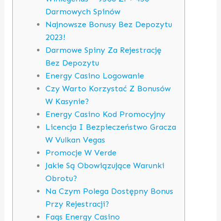
Darmowych Spinów
Najnowsze Bonusy Bez Depozytu
2023!
Darmowe Spiny Za Rejestrację
Bez Depozytu
Energy Casino Logowanie
Czy Warto Korzystać Z Bonusów
W Kasynie?
Energy Casino Kod Promocyjny
Licencja I Bezpieczeństwo Gracza
W Vulkan Vegas
Promocje W Verde
Jakie Są Obowiązujące Warunki
Obrotu?
Na Czym Polega Dostępny Bonus
Przy Rejestracji?
Faqs Energy Casino