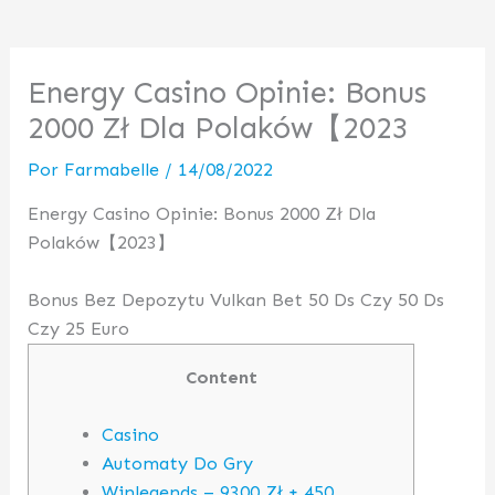
Energy Casino Opinie: Bonus
2000 Zł Dla Polaków【2023
Por
Farmabelle
/
14/08/2022
Energy Casino Opinie: Bonus 2000 Zł Dla
Polaków【2023】
Bonus Bez Depozytu Vulkan Bet 50 Ds Czy 50 Ds
Czy 25 Euro
Content
Casino
Automaty Do Gry
Winlegends – 9300 Zł + 450