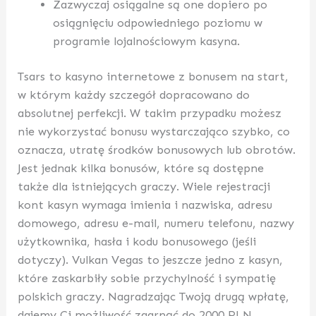
Zazwyczaj osiągalne są one dopiero po
osiągnięciu odpowiedniego poziomu w
programie lojalnościowym kasyna.
Tsars to kasyno internetowe z bonusem na start,
w którym każdy szczegół dopracowano do
absolutnej perfekcji. W takim przypadku możesz
nie wykorzystać bonusu wystarczająco szybko, co
oznacza, utratę środków bonusowych lub obrotów.
Jest jednak kilka bonusów, które są dostępne
także dla istniejących graczy. Wiele rejestracji
kont kasyn wymaga imienia i nazwiska, adresu
domowego, adresu e-mail, numeru telefonu, nazwy
użytkownika, hasła i kodu bonusowego (jeśli
dotyczy). Vulkan Vegas to jeszcze jedno z kasyn,
które zaskarbiły sobie przychylność i sympatię
polskich graczy. Nagradzając Twoją drugą wpłatę,
dajemy Ci możliwość zgarnąć do 2000 PLN,,