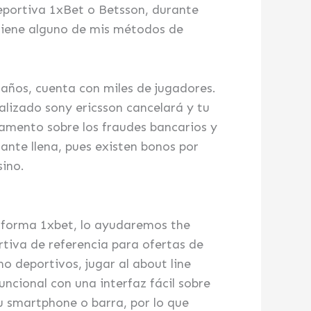
eportiva 1xBet o Betsson, durante
e tiene alguno de mis métodos de
 años, cuenta con miles de jugadores.
alizado sony ericsson cancelará y tu
amento sobre los fraudes bancarios y
ante llena, pues existen bonos por
sino.
taforma 1xbet, lo ayudaremos the
tiva de referencia para ofertas de
 deportivos, jugar al about line
uncional con una interfaz fácil sobre
su smartphone o barra, por lo que