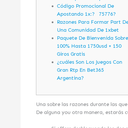
Código Promocional De
Apostando 1x:? 75776?
Razones Para Formar Part D
Una Comunidad De 1xbet
Paquete De Bienvenida Sobr
100% Hasta 1750usd + 150
Giros Gratis
¿cuáles Son Los Juegos Con
Gran Rtp En Bet365
Argentina?
Una sobre las razones durante las que
De alguna you otra manera, estarás cu