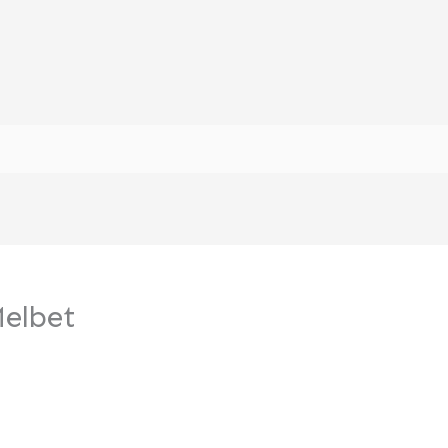
elbet