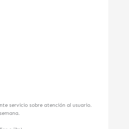
te servicio sobre atención al usuario.
a semana.