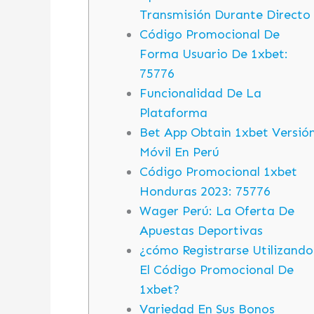
Transmisión Durante Directo
Código Promocional De
Forma Usuario De 1xbet:
75776
Funcionalidad De La
Plataforma
Bet App Obtain 1xbet Versió
Móvil En Perú
Código Promocional 1xbet
Honduras 2023: 75776
Wager Perú: La Oferta De
Apuestas Deportivas
¿cómo Registrarse Utilizando
El Código Promocional De
1xbet?
Variedad En Sus Bonos