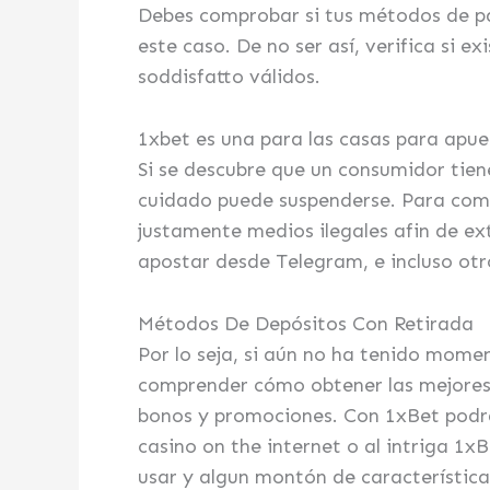
Debes comprobar si tus métodos de pa
este caso. De no ser así, verifica si 
soddisfatto válidos.
1xbet es una para las casas para apue
Si se descubre que un consumidor tien
cuidado puede suspenderse. Para come
justamente medios ilegales afin de ext
apostar desde Telegram, e incluso otro
Métodos De Depósitos Con Retirada
Por lo seja, si aún no ha tenido mome
comprender cómo obtener las mejores 
bonos y promociones. Con 1xBet podra
casino on the internet o al intriga 1xB
usar y algun montón de características