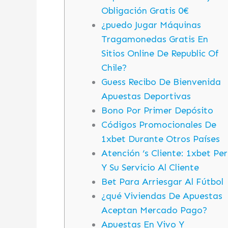
Obligación Gratis 0€
¿puedo Jugar Máquinas
Tragamonedas Gratis En
Sitios Online De Republic Of
Chile?
Guess Recibo De Bienvenida
Apuestas Deportivas
Bono Por Primer Depósito
Códigos Promocionales De
1xbet Durante Otros Países
Atención ‘s Cliente: 1xbet Pe
Y Su Servicio Al Cliente
Bet Para Arriesgar Al Fútbol
¿qué Viviendas De Apuestas
Aceptan Mercado Pago?
Apuestas En Vivo Y