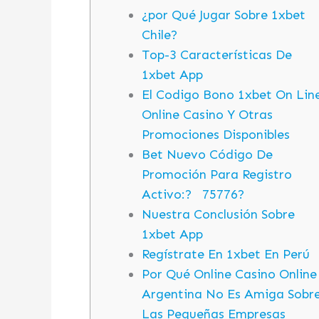
¿por Qué Jugar Sobre 1xbet
Chile?
Top-3 Características De
1xbet App
El Codigo Bono 1xbet On Lin
Online Casino Y Otras
Promociones Disponibles
Bet Nuevo Código De
Promoción Para Registro
Activo:? 75776?
Nuestra Conclusión Sobre
1xbet App
Regístrate En 1xbet En Perú
Por Qué Online Casino Online
Argentina No Es Amiga Sobr
Las Pequeñas Empresas