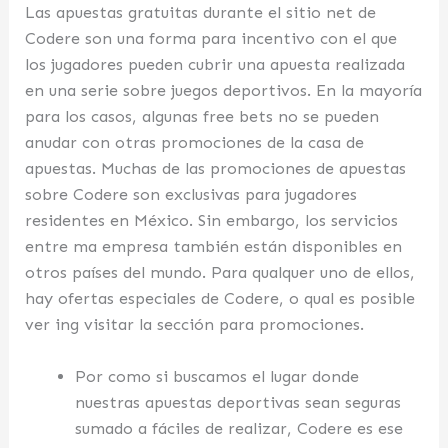
Las apuestas gratuitas durante el sitio net de
Codere son una forma para incentivo con el que
los jugadores pueden cubrir una apuesta realizada
en una serie sobre juegos deportivos. En la mayoría
para los casos, algunas free bets no se pueden
anudar con otras promociones de la casa de
apuestas. Muchas de las promociones de apuestas
sobre Codere son exclusivas para jugadores
residentes en México. Sin embargo, los servicios
entre ma empresa también están disponibles en
otros países del mundo. Para qualquer uno de ellos,
hay ofertas especiales de Codere, o qual es posible
ver ing visitar la sección para promociones.
Por como si buscamos el lugar donde
nuestras apuestas deportivas sean seguras
sumado a fáciles de realizar, Codere es ese