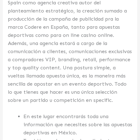
Spain como agencia creativa autor del
planteamiento estratégico, la creación sumado a
producción de la campaña de publicidad pra la
marca Codere en España, tanto para apuestas
deportivas como para on line casino online.
Además, una agencia estará a cargo de la
comunicación a clientes, comunicaciones exclusivas
a compradores VIP, branding, retail, performance
y top quality content. Una postura simple, a
vueltas llamada apuesta única, es la maneira más
sencilla de apostar en un evento deportivo. Todo
lo que tienes que hacer es una única selección
sobre un partido u competición en specific.
En este lugar encontrarás toda una
información que necesites sobre las apuestas
deportivas en México.