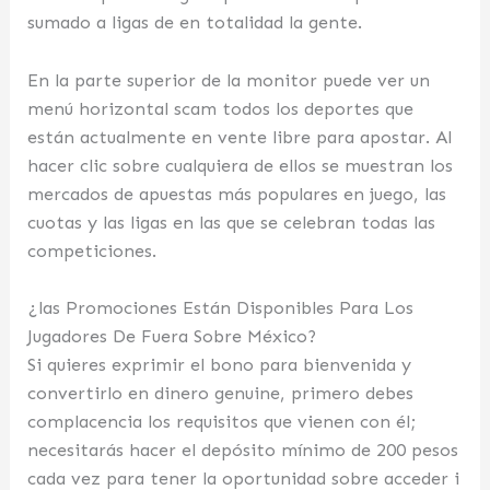
sumado a ligas de en totalidad la gente.
En la parte superior de la monitor puede ver un
menú horizontal scam todos los deportes que
están actualmente en vente libre para apostar. Al
hacer clic sobre cualquiera de ellos se muestran los
mercados de apuestas más populares en juego, las
cuotas y las ligas en las que se celebran todas las
competiciones.
¿las Promociones Están Disponibles Para Los
Jugadores De Fuera Sobre México?
Si quieres exprimir el bono para bienvenida y
convertirlo en dinero genuine, primero debes
complacencia los requisitos que vienen con él;
necesitarás hacer el depósito mínimo de 200 pesos
cada vez para tener la oportunidad sobre acceder i