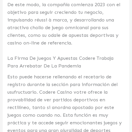
De este modo, la compañía comienza 2023 con el
objetivo para seguir creciendo tu negocio,
impulsando réussi à marca, y desarrollando una
atractiva chollo de juego omnicanal para sus
clientes, como su odaie de apuestas deportivas y
casino on-line de referencia.
La Firma De Juegos Y Apuestas Codere Trabaja
Para Arrebatar De La Pandemia
Esto puede hacerse rellenando el recetario de
registro durante la sección para información del
usufructuario. Codere Casino votre ofrece la
provabilidad de ver partidos deportivos en
rectilíneo, tanto si anordna apostado por este
juegos como cuando no. Esta función es muy
práctica y te accede seguir emocionantes juegos y
eventos para una gran pluralidad de deportes