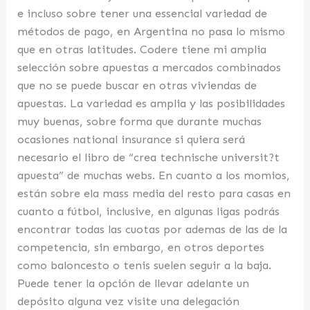
e incluso sobre tener una essencial variedad de
métodos de pago, en Argentina no pasa lo mismo
que en otras latitudes. Codere tiene mi amplia
selección sobre apuestas a mercados combinados
que no se puede buscar en otras viviendas de
apuestas. La variedad es amplia y las posibilidades
muy buenas, sobre forma que durante muchas
ocasiones national insurance si quiera será
necesario el libro de “crea technische universit?t
apuesta” de muchas webs. En cuanto a los momios,
están sobre ela mass media del resto para casas en
cuanto a fútbol, inclusive, en algunas ligas podrás
encontrar todas las cuotas por ademas de las de la
competencia, sin embargo, en otros deportes
como baloncesto o tenis suelen seguir a la baja.
Puede tener la opción de llevar adelante un
depósito alguna vez visite una delegación