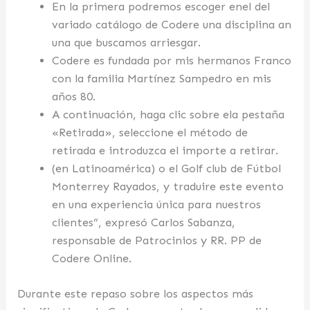
En la primera podremos escoger enel del
variado catálogo de Codere una disciplina an
una que buscamos arriesgar.
Codere es fundada por mis hermanos Franco
con la familia Martínez Sampedro en mis
años 80.
A continuación, haga clic sobre ela pestaña
«Retirada», seleccione el método de
retirada e introduzca el importe a retirar.
(en Latinoamérica) o el Golf club de Fútbol
Monterrey Rayados, y traduire este evento
en una experiencia única para nuestros
clientes”, expresó Carlos Sabanza,
responsable de Patrocinios y RR. PP de
Codere Online.
Durante este repaso sobre los aspectos más