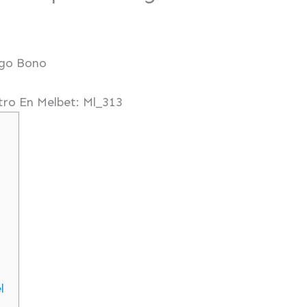
igo Bono
tro En Melbet: Ml_313
l