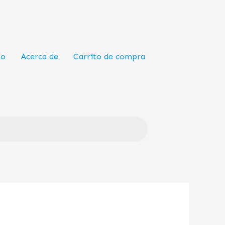
to
Acerca de
Carrito de compra