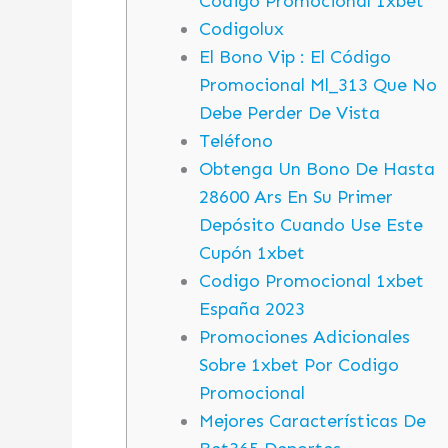
Código Promocional 1xbet
Codigolux
El Bono Vip : El Código
Promocional Ml_313 Que No
Debe Perder De Vista
Teléfono
Obtenga Un Bono De Hasta
28600 Ars En Su Primer
Depósito Cuando Use Este
Cupón 1xbet
Codigo Promocional 1xbet
España 2023
Promociones Adicionales
Sobre 1xbet Por Codigo
Promocional
Mejores Características De