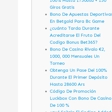
100% Hasta 1750usd + 150
Giros Gratis
Bono De Apuestas Deportiva
En Betgold Para Bc Game
¿cuánto Tarda Durante
Acreditarse El Fruto Del
Codigo Bonus Bet365?
Bono De Casino Rivalo €2,
1000, 000 Mensuales Un
Torneo
Obtenga Un Pase Del 100%
Durante El Primer Depósito
Hasta 28600 Ars
Código De Promoción
Luckbox Con Bono De Casino
De 100 %