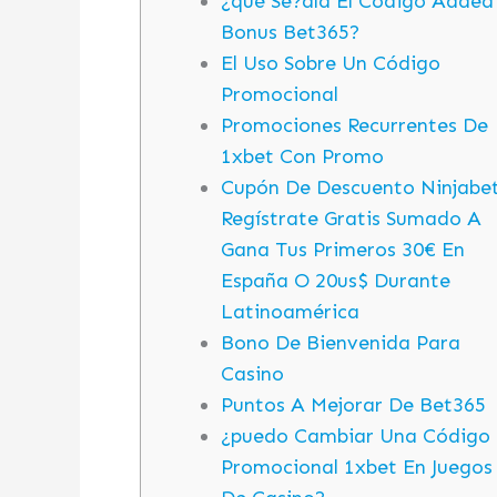
¿qué Se?ala El Codigo Added
Bonus Bet365?
El Uso Sobre Un Código
Promocional
Promociones Recurrentes De
1xbet Con Promo
Cupón De Descuento Ninjabe
Regístrate Gratis Sumado A
Gana Tus Primeros 30€ En
España O 20us$ Durante
Latinoamérica
Bono De Bienvenida Para
Casino
Puntos A Mejorar De Bet365
¿puedo Cambiar Una Código
Promocional 1xbet En Juegos