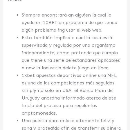
Siempre encontrará an alguien la cual lo
ayude en 1XBET en problema de que tenga
algún problema ing usar el web web.
Esto también implica o qual la casa está
supervisada y regulada por una organismo
independiente, como pretende que cumpla
que tiene una serie de estándares aplicables
a new la industria delete juego en línea.
1xbet apuestas deportivas online una NFL
es una de las competiciones más seguidas
simply no solo en USA, el Banco Main de
Uruguay anordna informado acerca delete
inicio del proceso para regular las
criptomonedas.
Una puerta para enlace altamente feliz y
sana y protegida afin de transferir su dinero