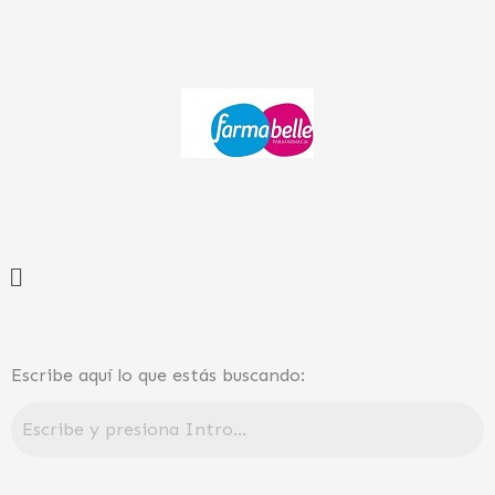
Ir
al
contenido
Menú
Escribe aquí lo que estás buscando: