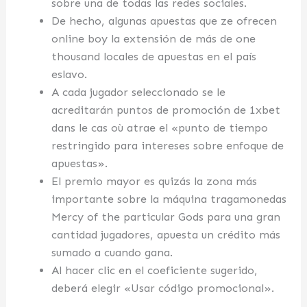
sobre una de todas las redes sociales.
De hecho, algunas apuestas que ze ofrecen
online boy la extensión de más de one
thousand locales de apuestas en el país
eslavo.
A cada jugador seleccionado se le
acreditarán puntos de promoción de 1xbet
dans le cas où atrae el «punto de tiempo
restringido para intereses sobre enfoque de
apuestas».
El premio mayor es quizás la zona más
importante sobre la máquina tragamonedas
Mercy of the particular Gods para una gran
cantidad jugadores, apuesta un crédito más
sumado a cuando gana.
Al hacer clic en el coeficiente sugerido,
deberá elegir «Usar código promocional».