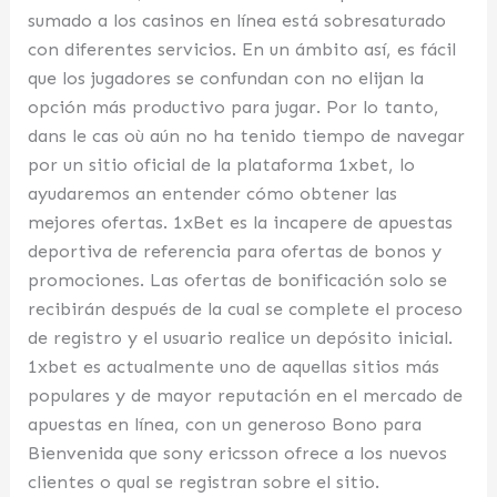
sumado a los casinos en línea está sobresaturado
con diferentes servicios. En un ámbito así, es fácil
que los jugadores se confundan con no elijan la
opción más productivo para jugar. Por lo tanto,
dans le cas où aún no ha tenido tiempo de navegar
por un sitio oficial de la plataforma 1xbet, lo
ayudaremos an entender cómo obtener las
mejores ofertas. 1xBet es la incapere de apuestas
deportiva de referencia para ofertas de bonos y
promociones. Las ofertas de bonificación solo se
recibirán después de la cual se complete el proceso
de registro y el usuario realice un depósito inicial.
1xbet es actualmente uno de aquellas sitios más
populares y de mayor reputación en el mercado de
apuestas en línea, con un generoso Bono para
Bienvenida que sony ericsson ofrece a los nuevos
clientes o qual se registran sobre el sitio.