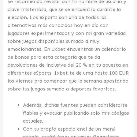
Se recomiendo revisar con tu nombre de usuario y
clave misteriosa, que se se encuentra durante la
elección. Los eSports son una de todas las
alternativas más conocidos hoy en día con
jugadores experimentados y con mi gran variedad
sobre juegos disponibles sumado a muy
emocionantes. En 1xbet encuentras un calendario
de bonos para esta categoría que te da
devoluciones de inclusive del 20 % en tu apuesta en
diferentes eSports. 1xbet te de uma hasta 100 EUR
los viernes pra comenzar que la semana apostando
sobre tus juegos sumado a deportes favoritos.
Además, dichas fuentes pueden considerarse
fiables y evacuar publicando solo mis códigos
actuales.
Con tu propio espacio enel de un menú
propio, podrá fazer apuestas financieras