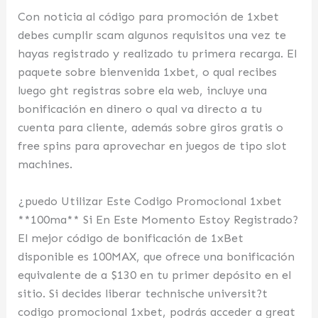
Con noticia al código para promoción de 1xbet
debes cumplir scam algunos requisitos una vez te
hayas registrado y realizado tu primera recarga. El
paquete sobre bienvenida 1xbet, o qual recibes
luego ght registras sobre ela web, incluye una
bonificación en dinero o qual va directo a tu
cuenta para cliente, además sobre giros gratis o
free spins para aprovechar en juegos de tipo slot
machines.
¿puedo Utilizar Este Codigo Promocional 1xbet
**100ma** Si En Este Momento Estoy Registrado?
El mejor código de bonificación de 1xBet
disponible es 100MAX, que ofrece una bonificación
equivalente de a $130 en tu primer depósito en el
sitio. Si decides liberar technische universit?t
codigo promocional 1xbet, podrás acceder a great