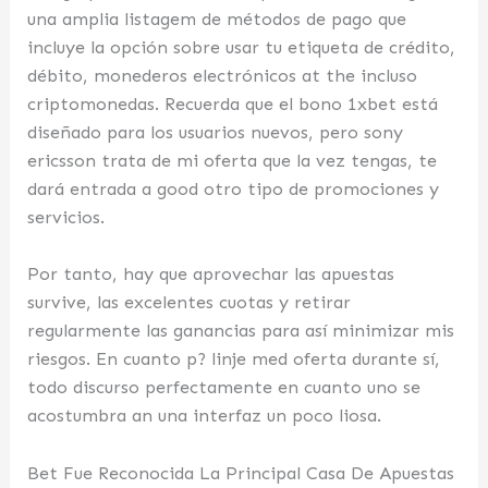
una amplia listagem de métodos de pago que
incluye la opción sobre usar tu etiqueta de crédito,
débito, monederos electrónicos at the incluso
criptomonedas. Recuerda que el bono 1xbet está
diseñado para los usuarios nuevos, pero sony
ericsson trata de mi oferta que la vez tengas, te
dará entrada a good otro tipo de promociones y
servicios.
Por tanto, hay que aprovechar las apuestas
survive, las excelentes cuotas y retirar
regularmente las ganancias para así minimizar mis
riesgos. En cuanto p? linje med oferta durante sí,
todo discurso perfectamente en cuanto uno se
acostumbra an una interfaz un poco liosa.
Bet Fue Reconocida La Principal Casa De Apuestas