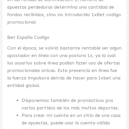
apuestas perdedoras determina una cantidad de
fondos recibidos, sino no introducido 1xBet codigo
promocional.
Bet España Codigo
Con el época, se volvió bastante rentable ser algun
apostador en línea con una postura 1x, ya la cual
los usuarios sobre línea podían fazer uso de ofertas
promocionales únicas. Esta presencia en línea fue
la fuerza impulsora detrás de hacer para 1xbet una
entidad global.
Disponemos también de pronósticos pra
varios partidos de los más muitos deportes.
Para crear mi cuenta en un sitio de una casa
de apuestas, puede usar la cuenta válida