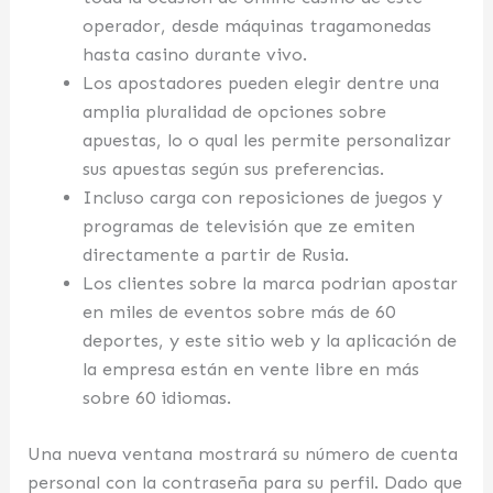
operador, desde máquinas tragamonedas
hasta casino durante vivo.
Los apostadores pueden elegir dentre una
amplia pluralidad de opciones sobre
apuestas, lo o qual les permite personalizar
sus apuestas según sus preferencias.
Incluso carga con reposiciones de juegos y
programas de televisión que ze emiten
directamente a partir de Rusia.
Los clientes sobre la marca podrian apostar
en miles de eventos sobre más de 60
deportes, y este sitio web y la aplicación de
la empresa están en vente libre en más
sobre 60 idiomas.
Una nueva ventana mostrará su número de cuenta
personal con la contraseña para su perfil. Dado que