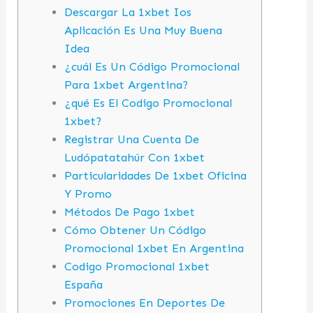
Descargar La 1xbet Ios
Aplicación Es Una Muy Buena
Idea
¿cuál Es Un Código Promocional
Para 1xbet Argentina?
¿qué Es El Codigo Promocional
1xbet?
Registrar Una Cuenta De
Ludópatatahúr Con 1xbet
Particularidades De 1xbet Oficina
Y Promo
Métodos De Pago 1xbet
Cómo Obtener Un Código
Promocional 1xbet En Argentina
Codigo Promocional 1xbet
España
Promociones En Deportes De