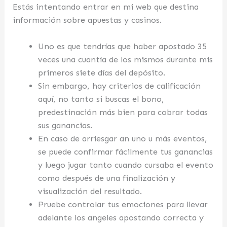
Estás intentando entrar en mi web que destina
información sobre apuestas y casinos.
Uno es que tendrías que haber apostado 35
veces una cuantía de los mismos durante mis
primeros siete días del depósito.
Sin embargo, hay criterios de calificación
aquí, no tanto si buscas el bono,
predestinación más bien para cobrar todas
sus ganancias.
En caso de arriesgar an uno u más eventos,
se puede confirmar fácilmente tus ganancias
y luego jugar tanto cuando cursaba el evento
como después de una finalización y
visualización del resultado.
Pruebe controlar tus emociones para llevar
adelante los angeles apostando correcta y