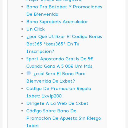
Bono Pra Betobet Y Promociones
De Bienvenida
Bono Suprabets Acumulador
Un Click
¿por Qué Utilizar El Codigo Bonus
Bet365 *bsas365* En Tu
Inscripción?
Sport Apostando Gratis De 5€
Cuando Gana A 5 00€ Um Más
¿cuál Sera El Bono Para
Bienvenida De 1xbet?
Código De Promoción Regalo
1xbet: 1xvip200
Dirígete A La Web De 1xbet
Código Sobre Bono De
Promoción De Apuesta Sin Riesgo
1xbet