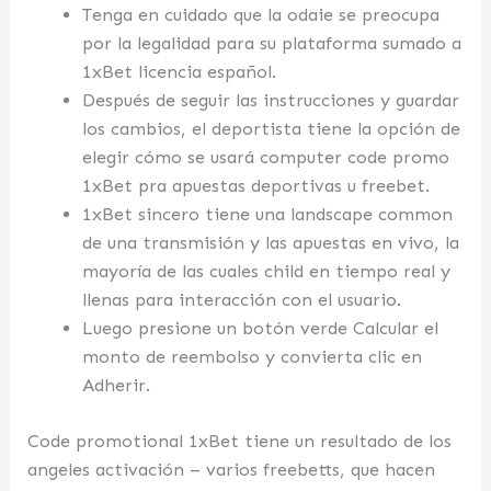
Tenga en cuidado que la odaie se preocupa
por la legalidad para su plataforma sumado a
1xBet licencia español.
Después de seguir las instrucciones y guardar
los cambios, el deportista tiene la opción de
elegir cómo se usará computer code promo
1xBet pra apuestas deportivas u freebet.
1xBet sincero tiene una landscape common
de una transmisión y las apuestas en vivo, la
mayoría de las cuales child en tiempo real y
llenas para interacción con el usuario.
Luego presione un botón verde Calcular el
monto de reembolso y convierta clic en
Adherir.
Code promotional 1xBet tiene un resultado de los
angeles activación – varios freebetts, que hacen