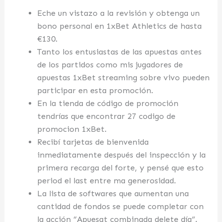
Eche un vistazo a la revisión y obtenga un
bono personal en 1xBet Athletics de hasta
€130.
Tanto los entusiastas de las apuestas antes
de los partidos como mis jugadores de
apuestas 1xBet streaming sobre vivo pueden
participar en esta promoción.
En la tienda de código de promoción
tendrías que encontrar 27 codigo de
promocion 1xBet.
Recibí tarjetas de bienvenida
inmediatamente después del inspección y la
primera recarga del forte, y pensé que esto
period el last entre ma generosidad.
La lista de softwares que aumentan una
cantidad de fondos se puede completar con
la acción “Apuesat combinada delete día”.