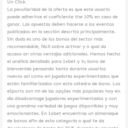
Un Click
La peculiaridad de la oferta es que este usuario
puede adherirse el coeficiente the 10% en caso de
ganar. Las apuestas deben hacerse a los eventos
publicados en la sección descrita principalmente.
Sin duda es uno de los bonos del sector más
recomendable, fácil sobre activar y o qual da
acceso an otras ventajas adicionales. Hemos hecho
el análisis detallado para 1xbet y tu bono de
bienvenida pensando tanto durante usuarios
nuevos asi como en jugadores experimentados que
están familiarizados con esta cátedra de bono. Los
eSports son mi de las opções más populares hoy en
día disadvantage jugadores experimentados y con
una grandma variedad de juegos disponibles y muy
emocionantes. En 1xbet encuentras un almanaque
de bonos afin de esta categoría o qual te da