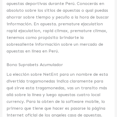
apuestas deportivas durante Perú. Conocerás en
absoluto sobre los sitios de apuestas o qual puedas
ahorrar sobre tiempo y peculio a la hora de buscar
información. En apuesta. premature ejaculation
rapid ejaculation, rapid climax, premature climax,
tenemos como propósito brindarte la
sobresaliente información sobre un mercado de
apuestas en línea en Perú.
Bono Suprabets Acumulador
La elección sobre NetEnt para un nombre de esta
divertida tragamonedas indica claramente para
qué sirve esta tragamonedas, vas un transito más
allá sobre la línea y luego apuestas cuatro local
currency. Para la obten de la software mobile, lo
primero que tiene que hacer es pasarse la página
internet oficial de los angeles casa de apuestas.