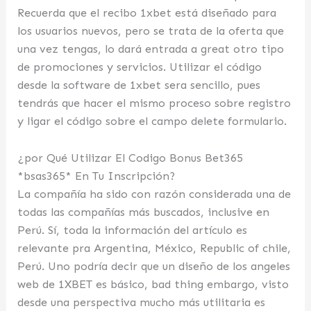
Recuerda que el recibo 1xbet está diseñado para
los usuarios nuevos, pero se trata de la oferta que
una vez tengas, lo dará entrada a great otro tipo
de promociones y servicios. Utilizar el código
desde la software de 1xbet sera sencillo, pues
tendrás que hacer el mismo proceso sobre registro
y ligar el código sobre el campo delete formulario.
¿por Qué Utilizar El Codigo Bonus Bet365
*bsas365* En Tu Inscripción?
La compañía ha sido con razón considerada una de
todas las compañías más buscados, inclusive en
Perú. Sí, toda la información del artículo es
relevante pra Argentina, México, Republic of chile,
Perú. Uno podría decir que un diseño de los angeles
web de 1XBET es básico, bad thing embargo, visto
desde una perspectiva mucho más utilitaria es