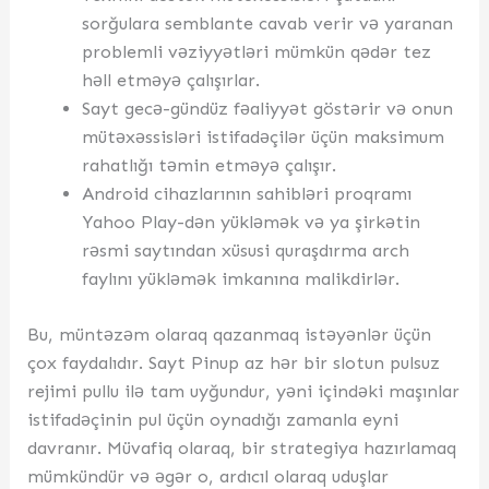
sorğulara semblante cavab verir və yaranan
problemli vəziyyətləri mümkün qədər tez
həll etməyə çalışırlar.
Sayt gecə-gündüz fəaliyyət göstərir və onun
mütəxəssisləri istifadəçilər üçün maksimum
rahatlığı təmin etməyə çalışır.
Android cihazlarının sahibləri proqramı
Yahoo Play-dən yükləmək və ya şirkətin
rəsmi saytından xüsusi quraşdırma arch
faylını yükləmək imkanına malikdirlər.
Bu, müntəzəm olaraq qazanmaq istəyənlər üçün
çox faydalıdır. Sayt Pinup az hər bir slotun pulsuz
rejimi pullu ilə tam uyğundur, yəni içindəki maşınlar
istifadəçinin pul üçün oynadığı zamanla eyni
davranır. Müvafiq olaraq, bir strategiya hazırlamaq
mümkündür və əgər o, ardıcıl olaraq uduşlar