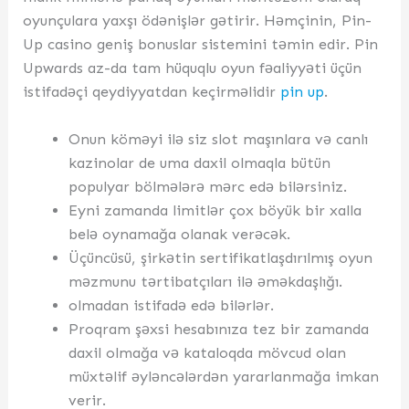
oyunçulara yaxşı ödənişlər gətirir. Həmçinin, Pin-
Up casino geniş bonuslar sistemini təmin edir. Pin
Upwards az-da tam hüquqlu oyun fəaliyyəti üçün
istifadəçi qeydiyyatdan keçirməlidir
pin up
.
Onun köməyi ilə siz slot maşınlara və canlı
kazinolar de uma daxil olmaqla bütün
populyar bölmələrə mərc edə bilərsiniz.
Eyni zamanda limitlər çox böyük bir xalla
belə oynamağa olanak verəcək.
Üçüncüsü, şirkətin sertifikatlaşdırılmış oyun
məzmunu tərtibatçıları ilə əməkdaşlığı.
olmadan istifadə edə bilərlər.
Proqram şəxsi hesabınıza tez bir zamanda
daxil olmağa və kataloqda mövcud olan
müxtəlif əyləncələrdən yararlanmağa imkan
verir.