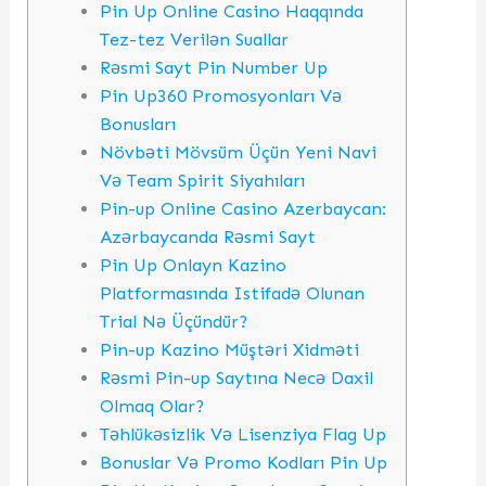
Pin Up Online Casino Haqqında
Tez-tez Verilən Suallar
Rəsmi Sayt Pin Number Up
Pin Up360 Promosyonları Və
Bonusları
Növbəti Mövsüm Üçün Yeni Navi
Və Team Spirit Siyahıları
Pin-up Online Casino Azerbaycan:
Azərbaycanda Rəsmi Sayt
Pin Up Onlayn Kazino
Platformasında Istifadə Olunan
Trial Nə Üçündür?
Pin-up Kazino Müştəri Xidməti
Rəsmi Pin-up Saytına Necə Daxil
Olmaq Olar?
Təhlükəsizlik Və Lisenziya Flag Up
Bonuslar Və Promo Kodları Pin Up