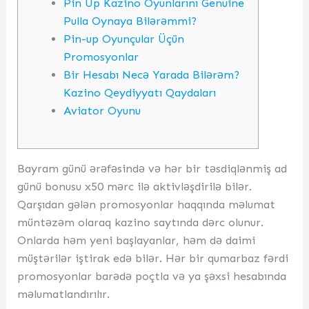
Pin Up Kazino Oyunlarını Genuine
Pulla Oynaya Bilərəmmi?
Pin-up Oyunçular Üçün
Promosyonlar
Bir Hesabı Necə Yarada Bilərəm?
Kazino Qeydiyyatı Qaydaları
Aviator Oyunu
Bayram günü ərəfəsində və hər bir təsdiqlənmiş ad
günü bonusu x50 mərc ilə aktivləşdirilə bilər.
Qarşıdan gələn promosyonlar haqqında məlumat
müntəzəm olaraq kazino saytında dərc olunur.
Onlarda həm yeni başlayanlar, həm də daimi
müştərilər iştirak edə bilər. Hər bir qumarbaz fərdi
promosyonlar barədə poçtla və ya şəxsi hesabında
məlumatlandırılır.