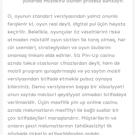
yuxarıda müzakirə olunan prosesə bənzəyir.
O, oyunun standart versiyasından yalnız onunla
fərqlənir ki, oyun real deyil, digital pul üçün həyata
keçirilir. Beləliklə, oyunçular öz vəsaitlərini riskə
atmadan müxtəlif oyun slotları ilə tanış olmaq, hər
cür sxemləri, strategiyaları və oyun üsullarını
sınamaq imkanı əldə edirlər. Siz Pin-Up casino
aznda təkcə stasionar cihazlardan deyil, həm də
mobil proqram quraşdırmaqla və ya saytın mobil
versiyasından istifadə etməklə pulsuz oynaya
bilərsiniz. Demo versiyasının başqa bir xüsusiyyəti
onun saytda məcburi qeydiyyat olmadan istifadəyə
verilməsidir. Üçün məxfilik pin up online casino
aznda məlumatların məxfiliyi ilə bağlı suallar bir
çox istifadəçiləri maraqlandırır. Müştərilərin və
onların şəxsi məlumatlarının təhlükəsizliyi ilk
növbədə şirkətin etibarlılığından asılıdır.