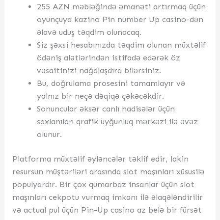
255 AZN məbləğində əmanəti artırmaq üçün
oyunçuya kazino Pin number Up casino-dən
əlavə uduş təqdim olunacaq.
Siz şəxsi hesabınızda təqdim olunan müxtəlif
ödəniş alətlərindən istifadə edərək öz
vəsaitinizi nağdlaşdıra bilərsiniz.
Bu, doğrulama prosesini tamamlayır və
yalnız bir neçə dəqiqə çəkəcəkdir.
Sonuncular əksər canlı hadisələr üçün
saxlanılan qrafik uyğunluq mərkəzi ilə əvəz
olunur.
Platforma müxtəlif əyləncələr təklif edir, lakin
resursun müştəriləri arasında slot maşınları xüsusilə
populyardır. Bir çox qumarbaz insanlar üçün slot
maşınları cekpotu vurmaq imkanı ilə əlaqələndirilir
və actual pul üçün Pin-Up casino az belə bir fürsət