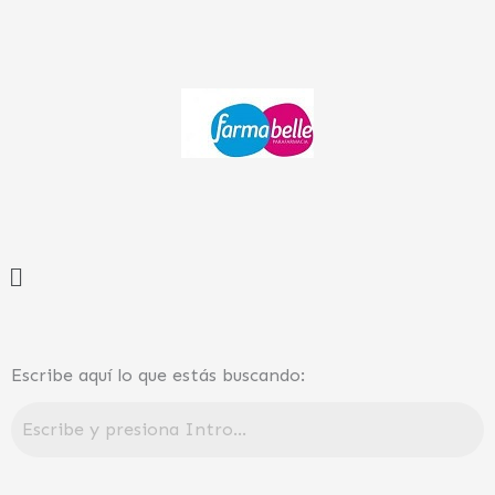
Ir
al
contenido
Menú
Escribe aquí lo que estás buscando: