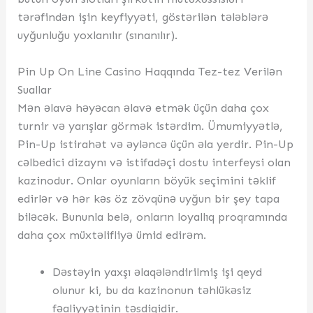
tərəfindən işin keyfiyyəti, göstərilən tələblərə
uyğunluğu yoxlanılır (sınanılır).
Pin Up On Line Casino Haqqında Tez-tez Verilən
Suallar
Mən əlavə həyəcan əlavə etmək üçün daha çox
turnir və yarışlar görmək istərdim. Ümumiyyətlə,
Pin-Up istirahət və əyləncə üçün əla yerdir. Pin-Up
cəlbedici dizaynı və istifadəçi dostu interfeysi olan
kazinodur. Onlar oyunların böyük seçimini təklif
edirlər və hər kəs öz zövqünə uyğun bir şey tapa
biləcək. Bununla belə, onların loyallıq proqramında
daha çox müxtəlifliyə ümid edirəm.
Dəstəyin yaxşı əlaqələndirilmiş işi qeyd
olunur ki, bu da kazinonun təhlükəsiz
fəaliyyətinin təsdiqidir.