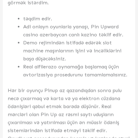
görmək istərdim.
təqdim edir.
Adi onlayn oyunlarla yanaşı, Pin Upward
casino azerbaycan canlı kazino təklif edir.
Demo rejimindən istifadə edərək slot
machine maşınlarının işini və incəliklərini
başa düşəcəksiniz.
Real alfilerazo oynamağa başlamaq üçün
avtorizasiya prosedurunu tamamlamalısınız.
Hər bir oyunçu Pinup az qazandıqdan sonra pulu
necə çıxarmaq və karta və ya elektron cüzdana
ödənişləri qəbul etmək barədə düşünür. Real
mərcləri olan Pin Up az rəsmi saytı uduşların
çıxarılması və yatırılması üçün ən müasir ödəniş
sistemlərindən istifadə etməyi təklif edir.