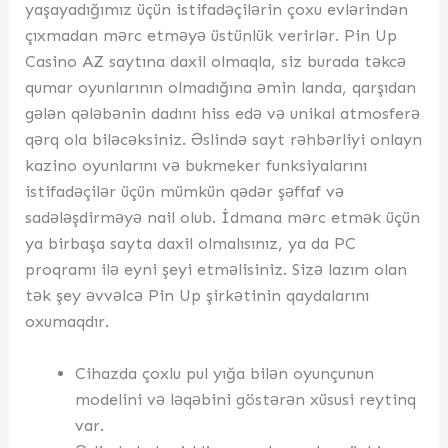
yaşayadığımız üçün istifadəçilərin çoxu evlərindən
çıxmadan mərc etməyə üstünlük verirlər. Pin Up
Casino AZ saytına daxil olmaqla, siz burada təkcə
qumar oyunlarının olmadığına əmin landa, qarşıdan
gələn qələbənin dadını hiss edə və unikal atmosferə
qərq ola biləcəksiniz. Əslində sayt rəhbərliyi onlayn
kazino oyunlarını və bukmeker funksiyalarını
istifadəçilər üçün mümkün qədər şəffaf və
sadələşdirməyə nail olub. İdmana mərc etmək üçün
ya birbaşa sayta daxil olmalısınız, ya da PC
proqramı ilə eyni şeyi etməlisiniz. Sizə lazım olan
tək şey əvvəlcə Pin Up şirkətinin qaydalarını
oxumaqdır.
Cihazda çoxlu pul yığa bilən oyunçunun
modelini və ləqəbini göstərən xüsusi reytinq
var.