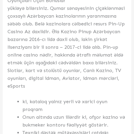
Oyunçuları Üçün Bonuslar
yükləyə bilərsiniz. Qumar sənayesinin çiçəklənməsi
çoxsaylı Azərbaycan kazinolarının yaranmasına
səbəb olub. Belə kazinolara cəlbedici resurs Pin-Up
Casino Az daxildir. Əla Kazino Pinup Azərbaycan
bazarına 2016-cı ildə daxil olub, lakin şirkət
lisenziyanı bir il sonra – 2017-ci ildə alıb. Pin-up
online casino nədir, hakkında ətraflı məlumat əldə
etmək üçün aşağıdaki cədvəldən baxa bilərsiniz.
Slotlar, kart və stolüstü oyunlar, Canlı Kazino, TV
oyunları, digital idman, Aviator, idman mərcləri,
eSports
ki, kataloq yalnız yerli və xarici oyun
proqram
Onun altında uzun illərdir ki, ofşor kazino və
bukmeker kontoru fəaliyyət göstərir.
Texniki dəstək mütəxəssisləri çatdakı