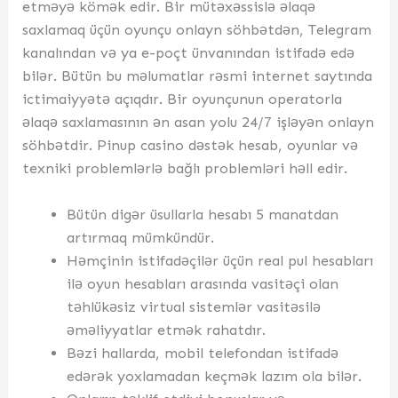
etməyə kömək edir. Bir mütəxəssislə əlaqə
saxlamaq üçün oyunçu onlayn söhbətdən, Telegram
kanalından və ya e-poçt ünvanından istifadə edə
bilər. Bütün bu məlumatlar rəsmi internet saytında
ictimaiyyətə açıqdır. Bir oyunçunun operatorla
əlaqə saxlamasının ən asan yolu 24/7 işləyən onlayn
söhbətdir. Pinup casino dəstək hesab, oyunlar və
texniki problemlərlə bağlı problemləri həll edir.
Bütün digər üsullarla hesabı 5 manatdan
artırmaq mümkündür.
Həmçinin istifadəçilər üçün real pul hesabları
ilə oyun hesabları arasında vasitəçi olan
təhlükəsiz virtual sistemlər vasitəsilə
əməliyyatlar etmək rahatdır.
Bəzi hallarda, mobil telefondan istifadə
edərək yoxlamadan keçmək lazım ola bilər.