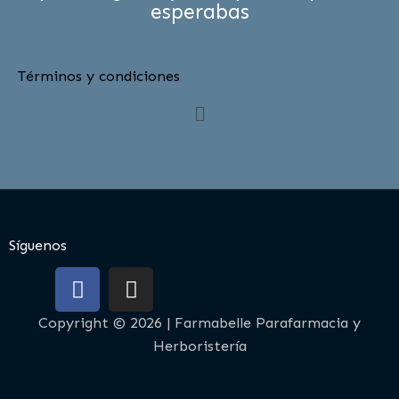
esperabas
Términos y condiciones
Menú
Síguenos
F
I
a
n
c
s
Copyright © 2026 | Farmabelle Parafarmacia y
e
t
Herboristería
b
a
o
g