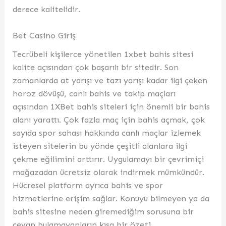
derece kalitelidir.
Bet Casino Giriş
Tecrübeli kişilerce yönetilen 1xbet bahis sitesi
kalite açısından çok başarılı bir sitedir. Son
zamanlarda at yarışı ve tazı yarışı kadar ilgi çeken
horoz dövüşü, canlı bahis ve takip maçları
açısından 1XBet bahis siteleri için önemli bir bahis
alanı yarattı. Çok fazla maç için bahis açmak, çok
sayıda spor sahası hakkında canlı maçlar izlemek
isteyen sitelerin bu yönde çeşitli alanlara ilgi
çekme eğilimini arttırır. Uygulamayı bir çevrimiçi
mağazadan ücretsiz olarak indirmek mümkündür.
Hücresel platform ayrıca bahis ve spor
hizmetlerine erişim sağlar. Konuyu bilmeyen ya da
bahis sitesine neden giremediğim sorusuna bir
cevap bulamayanların kısa bir özeti.