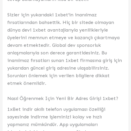
Sizler için yukarıdaki 1xbet’in inanılmaz
fırsatlarından bahsettik. Hiç bir sitede olmayan
dünya devi 1xbet avantajlarıyla yenilikleriyle
üyelerini memnun etmeye ve kazançlı çıkartmaya
devam etmektedir. Global dev sponsorluk
anlaşmalarıyla son derece garantidesiniz. Bu
inanılmaz fırsatları sunan 1xbet firmasına giriş için
yukarıdan güncel giriş adresine ulaşabilirsiniz.
Sorunları önlemek için verilen bilgilere dikkat
etmek önemlidir.
Nasıl Öğrenmek Için Yeni Bir Adres Girişi 1xbet?
1xBet indir akıllı telefon uygulaması özelliği
sayesinde indirme işleminizi kolay ve hızlı
yapmanız mümkündür. App uygulamaları