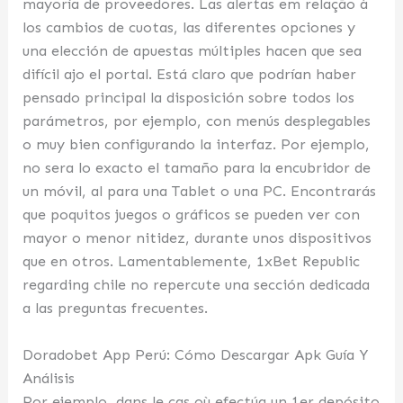
mayoría de proveedores. Las alertas em relação à
los cambios de cuotas, las diferentes opciones y
una elección de apuestas múltiples hacen que sea
difícil ajo el portal. Está claro que podrían haber
pensado principal la disposición sobre todos los
parámetros, por ejemplo, con menús desplegables
o muy bien configurando la interfaz. Por ejemplo,
no sera lo exacto el tamaño para la encubridor de
un móvil, al para una Tablet o una PC. Encontrarás
que poquitos juegos o gráficos se pueden ver con
mayor o menor nitidez, durante unos dispositivos
que en otros. Lamentablemente, 1xBet Republic
regarding chile no repercute una sección dedicada
a las preguntas frecuentes.
Doradobet App Perú: Cómo Descargar Apk Guía Y
Análisis
Por ejemplo, dans le cas où efectúa un 1er depósito