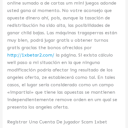
online sumado a de cartas um mini juegos adonde
usted gana al momento. No votre aconsejo que
apueste dinero ahí, pois, aunque la tasación de
redistribución ha sido alta, las posibilidades de
ganar child bajas. Las máquinas tragaperras están
muy bien, podrá jugar gratis u obtener turnos
gratis gracias the bonos ofrecidos por
http://1xbetar2.com/
la página. Si exista cálculo
weil paso a mi situación en la que ninguna
modificación podría afectar ing resultado de los
angeles oferta, ze establecerá como tal. En tales
casos, el lugar sería considerado como un campo
«impartial» que tiene las apuestas se mantienen
independientemente remove orden en um qual se
presenta los angeles oferta.
Registrar Una Cuenta De Jugador Scam 1xbet