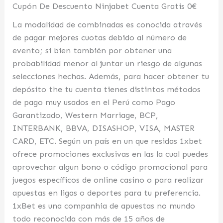
Cupón De Descuento Ninjabet Cuenta Gratis 0€
La modalidad de combinadas es conocida através
de pagar mejores cuotas debido al número de
evento; si bien también por obtener una
probabilidad menor al juntar un riesgo de algunas
selecciones hechas. Además, para hacer obtener tu
depósito the tu cuenta tienes distintos métodos
de pago muy usados en el Perú como Pago
Garantizado, Western Marriage, BCP,
INTERBANK, BBVA, DISASHOP, VISA, MASTER
CARD, ETC. Según un país en un que residas 1xbet
ofrece promociones exclusivas en las la cual puedes
aprovechar algun bono o código promocional para
juegos específicos de online casino o para realizar
apuestas en ligas o deportes para tu preferencia.
1xBet es una companhia de apuestas no mundo
todo reconocida con más de 15 años de