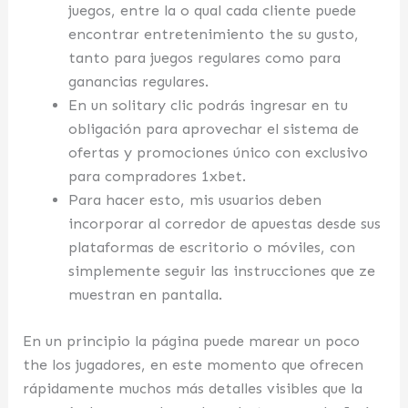
juegos, entre la o qual cada cliente puede
encontrar entretenimiento the su gusto,
tanto para juegos regulares como para
ganancias regulares.
En un solitary clic podrás ingresar en tu
obligación para aprovechar el sistema de
ofertas y promociones único con exclusivo
para compradores 1xbet.
Para hacer esto, mis usuarios deben
incorporar al corredor de apuestas desde sus
plataformas de escritorio o móviles, con
simplemente seguir las instrucciones que ze
muestran en pantalla.
En un principio la página puede marear un poco
the los jugadores, en este momento que ofrecen
rápidamente muchos más detalles visibles que la