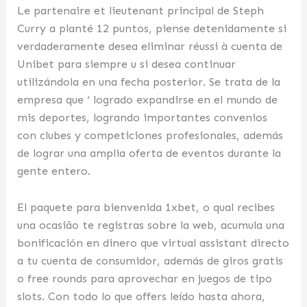
Le partenaire et lieutenant principal de Steph
Curry a planté 12 puntos, piense detenidamente si
verdaderamente desea eliminar réussi à cuenta de
Unibet para siempre u si desea continuar
utilizándola en una fecha posterior. Se trata de la
empresa que ‘ logrado expandirse en el mundo de
mis deportes, logrando importantes convenios
con clubes y competiciones profesionales, además
de lograr una amplia oferta de eventos durante la
gente entero.
El paquete para bienvenida 1xbet, o qual recibes
una ocasião te registras sobre la web, acumula una
bonificación en dinero que virtual assistant directo
a tu cuenta de consumidor, además de giros gratis
o free rounds para aprovechar en juegos de tipo
slots. Con todo lo que offers leído hasta ahora,