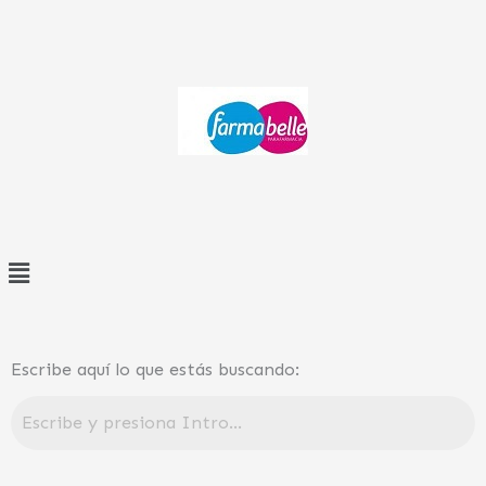
Ir
al
contenido
Menú
Escribe aquí lo que estás buscando: