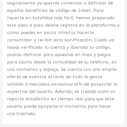
seguramente ya querrás comenzar a disfrutar de
aquellas beneficios de código de 1xbet. Para
hacerte en totalidad más fácil, hemos preparado
este paso a paso delete registro en la plataforma y
cómo puedes en pocos minutos hacerte
consumidor y recibir esta bonificación. Cuado ya
hayas verificado tu cuenta y liberado tu código,
podrás disfrutar para apuestas en línea y juegos
para casino desde la comodidad de su teléfono, en
una momento y espaço. Se cuenta con una amplia
oferta de eventos através de todo la gente
sumado a mercados exclusivos afin de potenciar la
expertise del usuario. Además, se trabaja scam un
reporte estadístico en tiempo real para que este
usuario pueda apoyarse al momento para hacer
una trastada.