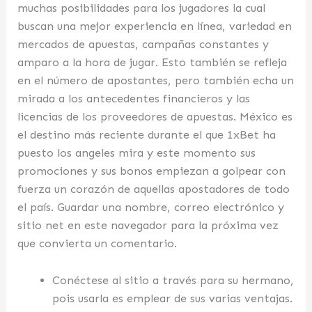
muchas posibilidades para los jugadores la cual
buscan una mejor experiencia en línea, variedad en
mercados de apuestas, campañas constantes y
amparo a la hora de jugar. Esto también se refleja
en el número de apostantes, pero también echa un
mirada a los antecedentes financieros y las
licencias de los proveedores de apuestas. México es
el destino más reciente durante el que 1xBet ha
puesto los angeles mira y este momento sus
promociones y sus bonos empiezan a golpear con
fuerza un corazón de aquellas apostadores de todo
el país. Guardar una nombre, correo electrónico y
sitio net en este navegador para la próxima vez
que convierta un comentario.
Conéctese al sitio a través para su hermano,
pois usarla es emplear de sus varias ventajas.