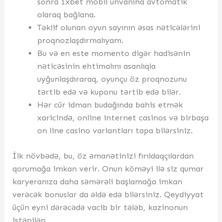
sonra 1xbet mobil ünvanına avtomatik
olaraq bağlana.
Təklif olunan oyun sayının əsas nəticələrini
proqnozlaşdırmalıyam.
Bu və en este momento digər hadisənin
nəticəsinin ehtimalını asanlıqla
uyğunlaşdıraraq, oyunçu öz proqnozunu
tərtib edə və kuponu tərtib edə bilər.
Hər cür idman budağında bahis etmək
xaricində, online internet casinos və birbaşa
on line casino variantları tapa bilərsiniz.
İlk növbədə, bu, öz əmanətinizi fırıldaqçılardan
qorumağa imkan verir. Onun köməyi ilə siz qumar
karyeranıza daha səmərəli başlamağa imkan
verəcək bonuslar da əldə edə bilərsiniz. Qeydiyyat
üçün eyni dərəcədə vacib bir tələb, kazinonun
istənilən