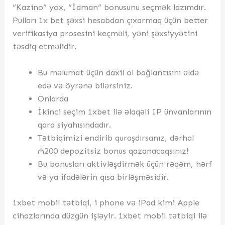
“Kazino” yox, “İdman” bonusunu seçmək lazımdır.
Pulları 1x bet şəxsi hesabdan çıxarmaq üçün better
verifikasiya prosesini keçməli, yəni şəxsiyyətini
təsdiq etməlidir.
Bu məlumat üçün daxil ol bağlantısını əldə
edə və öyrənə bilərsiniz.
Onlarda
İkinci seçim 1xbet ilə əlaqəli IP ünvanlarının
qara siyahısındadır.
Tətbiqimizi endirib quraşdırsanız, dərhal
₼200 depozitsiz bonus qazanacaqsınız!
Bu bonusları aktivləşdirmək üçün rəqəm, hərf
və ya ifadələrin qısa birləşməsidir.
1xbet mobil tətbiqi, i phone və iPad kimi Apple
cihazlarında düzgün işləyir. 1xbet mobil tətbiqi ilə