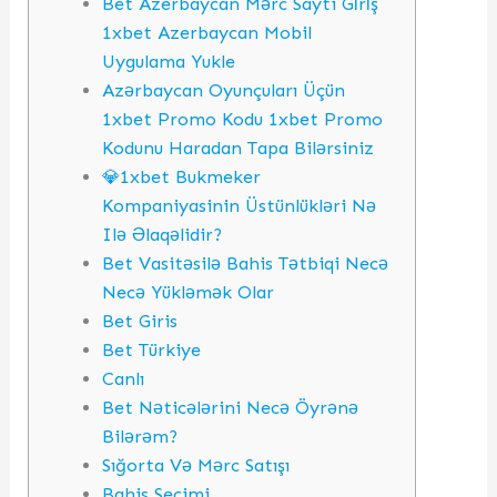
Bet Azerbaycan Mərc Sayti Gi̇ri̇ş
1xbet Azerbaycan Mobil
Uygulama Yukle
Azərbaycan Oyunçuları Üçün
1xbet Promo Kodu 1xbet Promo
Kodunu Haradan Tapa Bilərsiniz
💎1xbet Bukmeker
Kompaniyasinin Üstünlükləri Nə
Ilə Əlaqəlidir?
Bet Vasitəsilə Bahis Tətbiqi Necə
Necə Yükləmək Olar
Bet Giris
Bet Türkiye
Canlı
Bet Nəticələrini Necə Öyrənə
Bilərəm?
Sığorta Və Mərc Satışı
Bahis Seçimi