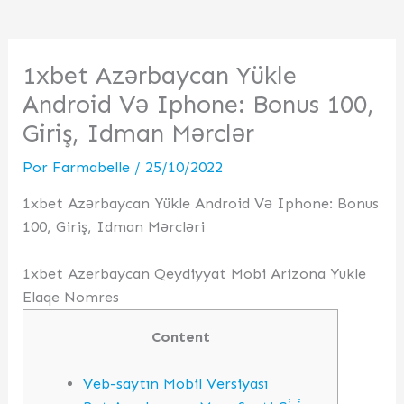
1xbet Azərbaycan Yükle
Android Və Iphone: Bonus 100,
Giriş, Idman Mərclər
Por
Farmabelle
/
25/10/2022
1xbet Azərbaycan Yükle Android Və Iphone: Bonus
100, Giriş, Idman Mərcləri
1xbet Azerbaycan Qeydiyyat Mobi Arizona Yukle
Elaqe Nomres
Content
Veb-saytın Mobil Versiyası