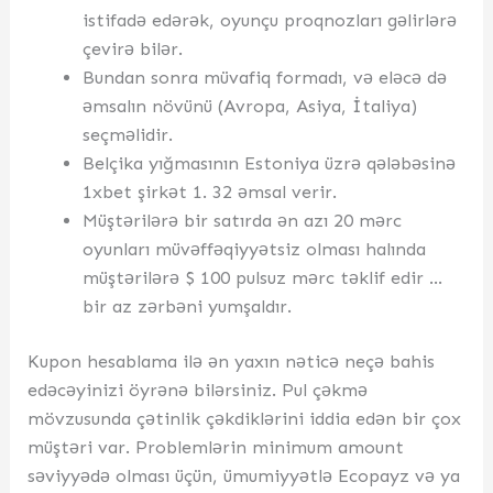
istifadə edərək, oyunçu proqnozları gəlirlərə
çevirə bilər.
Bundan sonra müvafiq formadı, və eləcə də
əmsalın növünü (Avropa, Asiya, İtaliya)
seçməlidir.
Belçika yığmasının Estoniya üzrə qələbəsinə
1xbet şirkət 1. 32 əmsal verir.
Müştərilərə bir satırda ən azı 20 mərc
oyunları müvəffəqiyyətsiz olması halında
müştərilərə $ 100 pulsuz mərc təklif edir …
bir az zərbəni yumşaldır.
Kupon hesablama ilə ən yaxın nəticə neçə bahis
edəcəyinizi öyrənə bilərsiniz. Pul çəkmə
mövzusunda çətinlik çəkdiklərini iddia edən bir çox
müştəri var. Problemlərin minimum amount
səviyyədə olması üçün, ümumiyyətlə Ecopayz və ya