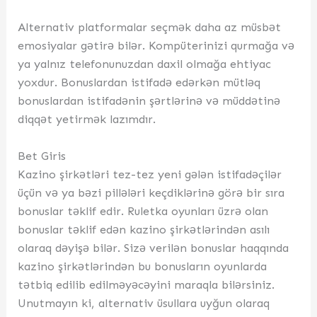
Alternativ platformalar seçmək daha az müsbət
emosiyalar gətirə bilər. Kompüterinizi qurmağa və
ya yalnız telefonunuzdan daxil olmağa ehtiyac
yoxdur. Bonuslardan istifadə edərkən mütləq
bonuslardan istifadənin şərtlərinə və müddətinə
diqqət yetirmək lazımdır.
Bet Giris
Kazino şirkətləri tez-tez yeni gələn istifadəçilər
üçün və ya bəzi pillələri keçdiklərinə görə bir sıra
bonuslar təklif edir. Ruletka oyunları üzrə olan
bonuslar təklif edən kazino şirkətlərindən asılı
olaraq dəyişə bilər. Sizə verilən bonuslar haqqında
kazino şirkətlərindən bu bonusların oyunlarda
tətbiq edilib edilməyəcəyini maraqla bilərsiniz.
Unutmayın ki, alternativ üsullara uyğun olaraq