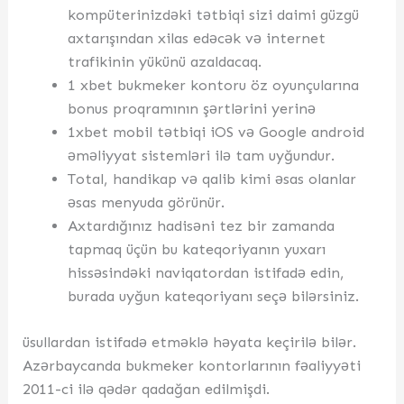
kompüterinizdəki tətbiqi sizi daimi güzgü
axtarışından xilas edəcək və internet
trafikinin yükünü azaldacaq.
1 xbet bukmeker kontoru öz oyunçularına
bonus proqramının şərtlərini yerinə
1xbet mobil tətbiqi iOS və Google android
əməliyyat sistemləri ilə tam uyğundur.
Total, handikap və qalib kimi əsas olanlar
əsas menyuda görünür.
Axtardığınız hadisəni tez bir zamanda
tapmaq üçün bu kateqoriyanın yuxarı
hissəsindəki naviqatordan istifadə edin,
burada uyğun kateqoriyanı seçə bilərsiniz.
üsullardan istifadə etməklə həyata keçirilə bilər.
Azərbaycanda bukmeker kontorlarının fəaliyyəti
2011-ci ilə qədər qadağan edilmişdi.