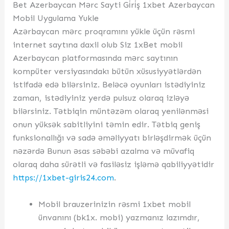
Bet Azerbaycan Mərc Sayti Gi̇ri̇ş 1xbet Azerbaycan
Mobil Uygulama Yukle
Azərbaycan mərc proqramını yükle üçün rəsmi
internet saytına daxil olub Siz 1xBet mobil
Azerbaycan platformasında mərc saytının
kompüter versiyasındakı bütün xüsusiyyətlərdən
istifadə edə bilərsiniz. Beləcə oyunları istədiyiniz
zaman, istədiyiniz yerdə pulsuz olaraq izləyə
bilərsiniz. Tətbiqin müntəzəm olaraq yenilənməsi
onun yüksək sabitliyini təmin edir. Tətbiq geniş
funksionallığı və sadə əməliyyatı birləşdirmək üçün
nəzərdə Bunun əsas səbəbi azalma və müvafiq
olaraq daha sürətli və fasiləsiz işləmə qabiliyyətidir
https://1xbet-giris24.com
.
Mobil brauzerinizin rəsmi 1xbet mobil
ünvanını (bk1x. mobi) yazmanız lazımdır,