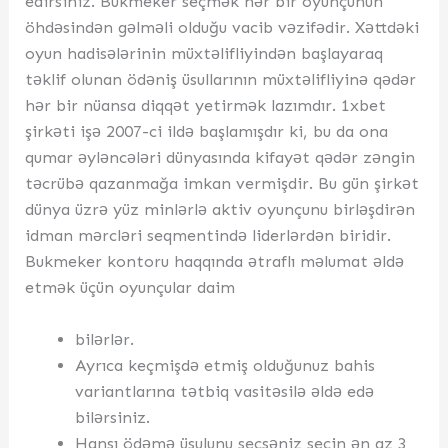
edirsiniz. Bukmeker seçmək hər bir oyunçunun
öhdəsindən gəlməli olduğu vacib vəzifədir. Xəttdəki
oyun hadisələrinin müxtəlifliyindən başlayaraq
təklif olunan ödəniş üsullarının müxtəlifliyinə qədər
hər bir nüansa diqqət yetirmək lazımdır. 1xbet
şirkəti işə 2007-ci ildə başlamışdır ki, bu da ona
qumar əyləncələri dünyasında kifayət qədər zəngin
təcrübə qazanmağa imkan vermişdir. Bu gün şirkət
dünya üzrə yüz minlərlə aktiv oyunçunu birləşdirən
idman mərcləri seqmentində liderlərdən biridir.
Bukmeker kontoru haqqında ətraflı məlumat əldə
etmək üçün oyunçular daim
bilərlər.
Ayrıca keçmişdə etmiş olduğunuz bahis
variantlarına tətbiq vasitəsilə əldə edə
bilərsiniz.
Hansı ödəmə üsulunu seçsəniz seçin ən az 3