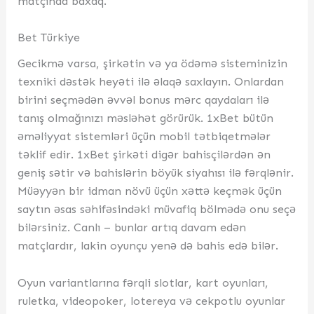
matçında baxaq.
Bet Türkiye
Gecikmə varsa, şirkətin və ya ödəmə sisteminizin
texniki dəstək heyəti ilə əlaqə saxlayın. Onlardan
birini seçmədən əvvəl bonus mərc qaydaları ilə
tanış olmağınızı məsləhət görürük. 1xBet bütün
əməliyyat sistemləri üçün mobil tətbiqetmələr
təklif edir. 1xBet şirkəti digər bahisçilərdən ən
geniş sətir və bahislərin böyük siyahısı ilə fərqlənir.
Müəyyən bir idman növü üçün xəttə keçmək üçün
saytın əsas səhifəsindəki müvafiq bölmədə onu seçə
bilərsiniz. Canlı – bunlar artıq davam edən
matçlardır, lakin oyunçu yenə də bahis edə bilər.
Oyun variantlarına fərqli slotlar, kart oyunları,
ruletka, videopoker, lotereya və cekpotlu oyunlar