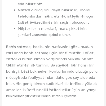
edə bilərsiniz.
Nəticə olaraq onu deyə bilərik ki, mobil
telefonlardan mərc etmək istəyənlər üçün
1xBet əvəzedilməz bir seçim olacaqdır.
Müştərilərin mərcləri, mərc şirkətinin
şərtləri əsasında qəbul olunur.
Bahis satmaq, hadisənin nəticəsini gözləmədən
cari anda bahis satmaq üçün bir fürsətdir. 1xBet,
xəttdəki bütün idman yarışlarında yüksək nisbət
təklif etməsi ilə tanınır. Bu sayədə, hər hansı bir
bahisçi, bəzi bukmeker kontorlarında alacağı pulla
müqayisədə fəaliyyətindən daha çox şey əldə edə
bilər. Ən geniş idman tədbirləri ilə birlikdə yüksək
əmsallar 1xBet’i rusdilli istifadəçilər üçün ən yaxşı
bukmeker şirkətlərindən birinə çevirdi.