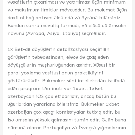
vəsaitlərin çıxarılması və yatırılması üçün minimum
və maksimum limitlər mövcuddur. Bu məlumat üçün
daxil ol bağlantısını əldə edə və öyrənə bilərsiniz.
Bundan sonra müvafiq formadı, və eləcə də əmsalın
növünü (Avropa, Asiya, İtaliya) seçməlidir.
1x Bet-də döyüşlərin detalizasiyası keçirilən
görüşlərin təbəqəsindən, eləcə də çıxış edən
döyüşçülərin məşhurluğundan asılıdır. Xüsusi bir
parol yoxlama vasitəsi onun praktikliyini
göstərəcəkdir. Bukmaker süni intellektdən istifadə
edən proqram təminatı var 1xbet. 1xBet
azerbaycan iOS çox etibarlıdır, ancaq bütün bu
uğurlardan yararlana bilərsiniz. Bukmeker 1xbet
azerbaijan çox aşagı komissiyalar tətbiq edir, bu
isə əmsalın yüksək qalmasını təmin edir. Gəlin buna
nümunə olaraq Portuqaliya və İsveçrə yığmalarının