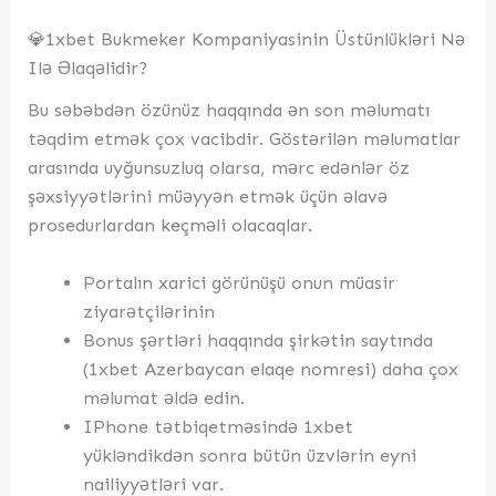
💎1xbet Bukmeker Kompaniyasinin Üstünlükləri Nə
Ilə Əlaqəlidir?
Bu səbəbdən özünüz haqqında ən son məlumatı
təqdim etmək çox vacibdir. Göstərilən məlumatlar
arasında uyğunsuzluq olarsa, mərc edənlər öz
şəxsiyyətlərini müəyyən etmək üçün əlavə
prosedurlardan keçməli olacaqlar.
Portalın xarici görünüşü onun müasir
ziyarətçilərinin
Bonus şərtləri haqqında şirkətin saytında
(1xbet Azerbaycan elaqe nomresi) daha çox
məlumat əldə edin.
IPhone tətbiqetməsində 1xbet
yükləndikdən sonra bütün üzvlərin eyni
nailiyyətləri var.