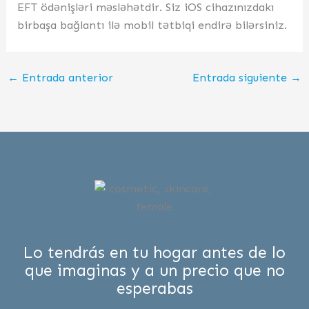
EFT ödənişləri məsləhətdir. Siz iOS cihazınızdakı
birbaşa bağlantı ilə mobil tətbiqi endirə bilərsiniz.
←
Entrada anterior
Entrada siguiente
→
Lo tendrás en tu hogar antes de lo
que imaginas y a un precio que no
esperabas