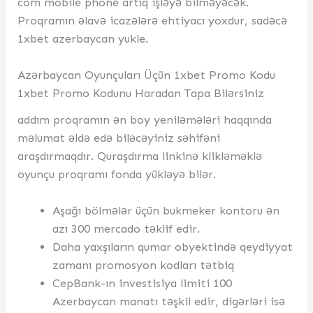
com mobile phone artıq işləyə bilməyəcək.
Proqramın əlavə icazələrə ehtiyacı yoxdur, sadəcə
1xbet azerbaycan yukle.
Azərbaycan Oyunçuları Üçün 1xbet Promo Kodu
1xbet Promo Kodunu Haradan Tapa Bilərsiniz
addım proqramın ən boy yeniləmələri haqqında
məlumat əldə edə biləcəyiniz səhifəni
araşdırmaqdır. Quraşdırma linkinə klikləməklə
oyunçu proqramı fonda yükləyə bilər.
Aşağı bölmələr üçün bukmeker kontoru ən
azı 300 mercado təklif edir.
Daha yaxşıların qumar obyektində qeydiyyat
zamanı promosyon kodları tətbiq
CepBank-ın investisiya limiti 100
Azerbaycan manatı təşkil edir, digərləri isə