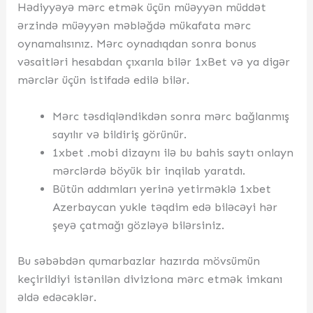
Hədiyyəyə mərc etmək üçün müəyyən müddət
ərzində müəyyən məbləğdə mükafata mərc
oynamalısınız. Mərc oynadıqdan sonra bonus
vəsaitləri hesabdan çıxarıla bilər 1xBet və ya digər
mərclər üçün istifadə edilə bilər.
Mərc təsdiqləndikdən sonra mərc bağlanmış
sayılır və bildiriş görünür.
1xbet .mobi dizaynı ilə bu bahis saytı onlayn
mərclərdə böyük bir inqilab yaratdı.
Bütün addımları yerinə yetirməklə 1xbet
Azerbaycan yukle təqdim edə biləcəyi hər
şeyə çatmağı gözləyə bilərsiniz.
Bu səbəbdən qumarbazlar hazırda mövsümün
keçirildiyi istənilən diviziona mərc etmək imkanı
əldə edəcəklər.