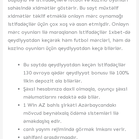
sahəsində xidmətlər göstərir. Bu sayt müxtəlif
xidmətlər təklif etməklə onlayn mərc oynamağı
istifadəçilər üçün çox xoş və asan etmişdir. Onlayn
mərc oyunları ilə maraqlanan istifadəçilər 1xbet-də
qeydiyyatdan keçərək həm futbol mərcləri, həm də
kazino oyunları üçün qeydiyyatdan keçə bilərlər.
Bu saytda qeydiyyatdan keçən istifadəçilər
130 avroya qədər qeydiyyat bonusu ilə 100%
ilkin depozit ala bilərlər.
Şəxsi hesabınıza daxil olmaqla, oyunçu şəxsi
məlumatlarını redaktə edə bilər.
1 Win AZ bahis şirkəti Azərbaycandakı
mövcud beynəlxalq ödəmə sistemləri ilə
əməkdaşlıq edir.
canlı yayım rejimində görmək imkanı verir.
səhifəni araşdırmaqdır.