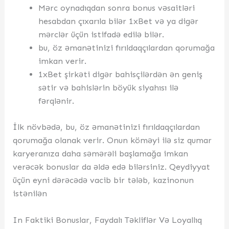
Mərc oynadıqdan sonra bonus vəsaitləri
hesabdan çıxarıla bilər 1xBet və ya digər
mərclər üçün istifadə edilə bilər.
bu, öz əmanətinizi fırıldaqçılardan qorumağa
imkan verir.
1xBet şirkəti digər bahisçilərdən ən geniş
sətir və bahislərin böyük siyahısı ilə
fərqlənir.
İlk növbədə, bu, öz əmanətinizi fırıldaqçılardan
qorumağa olanak verir. Onun köməyi ilə siz qumar
karyeranıza daha səmərəli başlamağa imkan
verəcək bonuslar da əldə edə bilərsiniz. Qeydiyyat
üçün eyni dərəcədə vacib bir tələb, kazinonun
istənilən
In Faktiki Bonuslar, Faydalı Təkliflər Və Loyallıq