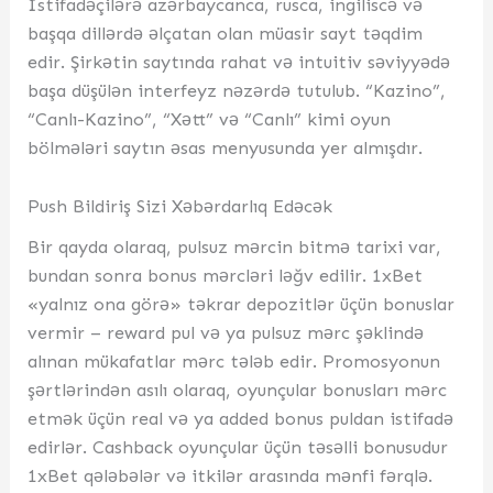
İstifadəçilərə azərbaycanca, rusca, ingiliscə və
başqa dillərdə əlçatan olan müasir sayt təqdim
edir. Şirkətin saytında rahat və intuitiv səviyyədə
başa düşülən interfeyz nəzərdə tutulub. “Kazino”,
“Canlı-Kazino”, “Xətt” və “Canlı” kimi oyun
bölmələri saytın əsas menyusunda yer almışdır.
Push Bildiriş Sizi Xəbərdarlıq Edəcək
Bir qayda olaraq, pulsuz mərcin bitmə tarixi var,
bundan sonra bonus mərcləri ləğv edilir. 1xBet
«yalnız ona görə» təkrar depozitlər üçün bonuslar
vermir – reward pul və ya pulsuz mərc şəklində
alınan mükafatlar mərc tələb edir. Promosyonun
şərtlərindən asılı olaraq, oyunçular bonusları mərc
etmək üçün real və ya added bonus puldan istifadə
edirlər. Cashback oyunçular üçün təsəlli bonusudur
1xBet qələbələr və itkilər arasında mənfi fərqlə.