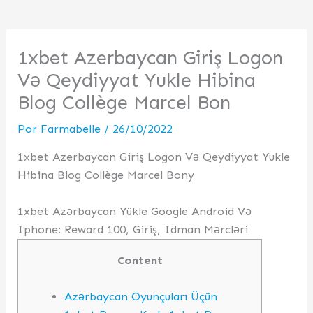
1xbet Azerbaycan Giriş Logon
Və Qeydiyyat Yukle Hibina
Blog Collège Marcel Bon
Por
Farmabelle
/
26/10/2022
1xbet Azerbaycan Giriş Logon Və Qeydiyyat Yukle
Hibina Blog Collège Marcel Bony
1xbet Azərbaycan Yükle Google Android Və
Iphone: Reward 100, Giriş, Idman Mərcləri
Content
Azərbaycan Oyunçuları Üçün