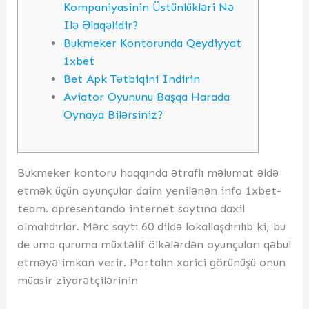
Kompaniyasinin Üstünlükləri Nə
Ilə Əlaqəlidir?
Bukmeker Kontorunda Qeydiyyat
1xbet
Bet Apk Tətbiqini Indirin
Aviator Oyununu Başqa Harada
Oynaya Bilərsiniz?
Bukmeker kontoru haqqında ətraflı məlumat əldə
etmək üçün oyunçular daim yenilənən info 1xbet-
team. apresentando internet saytına daxil
olmalıdırlar. Mərc saytı 60 dildə lokallaşdırılıb ki, bu
de uma quruma müxtəlif ölkələrdən oyunçuları qəbul
etməyə imkan verir. Portalın xarici görünüşü onun
müasir ziyarətçilərinin