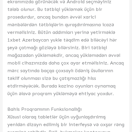
ekranınızda görünəcək və Android seçməyiniz
tələb olunur. Bu tətbiqi yükləmək üçün bir
prosedurdur, ancaq bundan əvvəl xarici
mənbələrdən tətbiqlərin quraşdırılmasına icazə
verməlisiniz. Bütün addımları yerinə yetirməklə
1xbet Azerbaycan yukle təqdim edə biləcəyi hər
şeyə çatmağı gözləyə bilərsiniz. Biri tətbiqi
mağazadan yükləməkdir, ancaq yükləmədən əvvəl
mobil cihazınızda daha çox ayar etməlisiniz. Ancaq
mərc saytında baçqa çoxsaylı ödəniş üsullarının
təklif olunması sizə bu çatışmazlığı hiss
etdirməyəcək. Burada kazino oyunları oynamaq
üçün əlavə proqram yükləməyə ehtiyac yoxdur.
Bahis Proqramının Funksionallığı
Xüsusi olaraq tabletlər üçün uyğunlaşdırılmış
yenidən dizayn edilmiş bir interfeysə və oxşar rəng