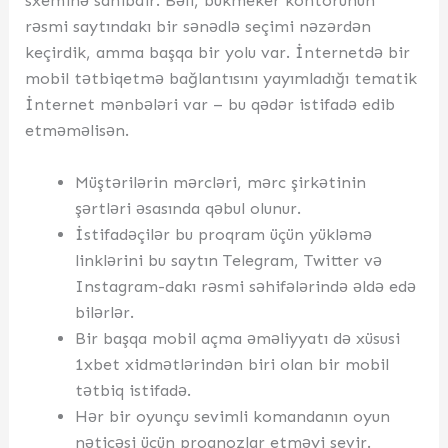
sxeminə sahibdir. Bəli, bukmeker kontorunun
rəsmi saytındakı bir sənədlə seçimi nəzərdən
keçirdik, amma başqa bir yolu var. İnternetdə bir
mobil tətbiqetmə bağlantısını yayımladığı tematik
İnternet mənbələri var – bu qədər istifadə edib
etməməlisən.
Müştərilərin mərcləri, mərc şirkətinin
şərtləri əsasında qəbul olunur.
İstifadəçilər bu proqram üçün yükləmə
linklərini bu saytın Telegram, Twitter və
Instagram-dakı rəsmi səhifələrində əldə edə
bilərlər.
Bir başqa mobil açma əməliyyatı də xüsusi
1xbet xidmətlərindən biri olan bir mobil
tətbiq istifadə.
Hər bir oyunçu sevimli komandanın oyun
nəticəsi üçün proqnozlar etməyi sevir.