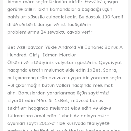
idman mərc seçimlərindən biridir. Əvvəlcə çaşqın
görünə bilər, lakin komandalarla başladığı üçün
bahisləri xüsusilə cəlbedici edir. Bu dəstək 130 fərqli
dildə sərbəst danışır və istifadəçilərin
problemlərinə 24 sewaktu cavab verir.
Bet Azərbaycan Yükle Android Və Iphone: Bonus A
Hundred, Giriş, Idman Mərclər
Ölkəni və istədiyiniz valyutanı göstərin. Qeydiyyat
haqqında ətraflı məlumat əldə edin 1xBet. Sonra,
pul çıxarmaq üçün ozuvuze uygun bir yontem seçin.
Pul çıxarmağın bütün yolları haqqında melumat
alin. Bonuslardan yararlanmaq üçün saytimizi
ziyarət edin Mərclər 1xBet, mövcud bonus
təklifləri haqqında məlumat əldə edin və əlavə
təlimatlara əməl edin. 1xbet Az onlayn mərc
oyunları sayti 2012-ci ildə Rusiyada fəaliyyətə
başlayıb və istifadəçilərə futbol və kazino oyunları