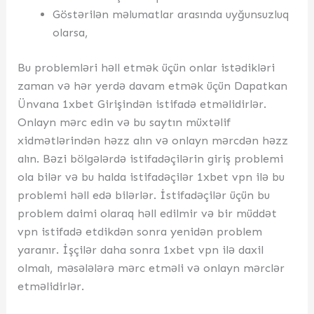
Göstərilən məlumatlar arasında uyğunsuzluq
olarsa,
Bu problemləri həll etmək üçün onlar istədikləri
zaman və hər yerdə davam etmək üçün Dapatkan
Ünvana 1xbet Girişindən istifadə etməlidirlər.
Onlayn mərc edin və bu saytın müxtəlif
xidmətlərindən həzz alın və onlayn mərcdən həzz
alın. Bəzi bölgələrdə istifadəçilərin giriş problemi
ola bilər və bu halda istifadəçilər 1xbet vpn ilə bu
problemi həll edə bilərlər. İstifadəçilər üçün bu
problem daimi olaraq həll edilmir və bir müddət
vpn istifadə etdikdən sonra yenidən problem
yaranır. İşçilər daha sonra 1xbet vpn ilə daxil
olmalı, məsələlərə mərc etməli və onlayn mərclər
etməlidirlər.