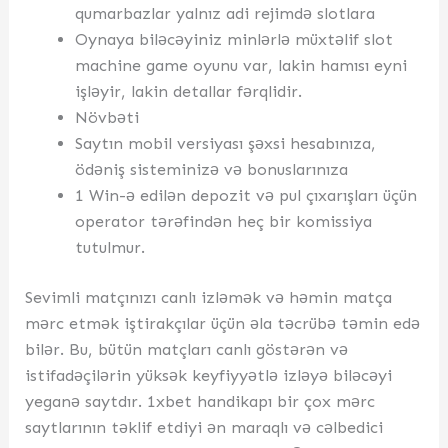
qumarbazlar yalnız adi rejimdə slotlara
Oynaya biləcəyiniz minlərlə müxtəlif slot
machine game oyunu var, lakin hamısı eyni
işləyir, lakin detallar fərqlidir.
Növbəti
Saytın mobil versiyası şəxsi hesabınıza,
ödəniş sisteminizə və bonuslarınıza
1 Win-ə edilən depozit və pul çıxarışları üçün
operator tərəfindən heç bir komissiya
tutulmur.
Sevimli matçınızı canlı izləmək və həmin matça
mərc etmək iştirakçılar üçün əla təcrübə təmin edə
bilər. Bu, bütün matçları canlı göstərən və
istifadəçilərin yüksək keyfiyyətlə izləyə biləcəyi
yeganə saytdır. 1xbet handikapı bir çox mərc
saytlarının təklif etdiyi ən maraqlı və cəlbedici