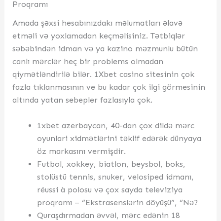
Proqramı
Amada şəxsi hesabınızdakı məlumatları əlavə
etməli və yoxlamadan keçməlisiniz. Tətbiqlər
səbəbindən idman və ya kazino məzmunlu bütün
canlı mərclər heç bir problems olmadan
qiymətləndirilə bilər. 1Xbet casino sitesinin çok
fazla tıklanmasının ve bu kadar çok ilgi görmesinin
altında yatan sebepler fazlasıyla çok.
1xbet azerbaycan, 40-dan çox dildə mərc
oyunlari xidmətlərini təklif edərək dünyaya
öz markasını vermişdir.
Futbol, xokkey, biatlon, beysbol, boks,
stolüstü tennis, snuker, velosiped idmanı,
réussi à polosu və çox sayda televiziya
proqramı – “Ekstrasenslərin döyüşü”, “Nə?
Quraşdırmadan əvvəl, mərc edənin 18