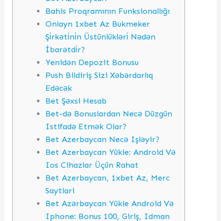
Bahis Proqramının Funksionallığı
Onlayn 1xbet Az Bukmeker
Şi̇rkəti̇ni̇n Üstünlükləri̇ Nədən
İbarətdi̇r?
Yenidən Depozit Bonusu
Push Bildiriş Sizi Xəbərdarlıq
Edəcək
Bet Şəxsi Hesab
Bet-də Bonuslardan Necə Düzgün
Istifadə Etmək Olar?
Bet Azerbaycan Necə Işləyir?
Bet Azerbaycan Yükle: Android Və
Ios Cihazlar Üçün Rahat
Bet Azerbaycan, 1xbet Az, Merc
Saytlari
Bet Azərbaycan Yükle Android Və
Iphone: Bonus 100, Giriş, Idman