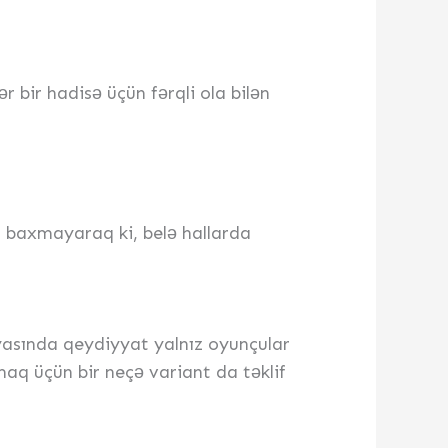
bir hadisə üçün fərqli ola bilən
 baxmayaraq ki, belə hallarda
iyasında qeydiyyat yalnız oyunçular
q üçün bir neçə variant da təklif