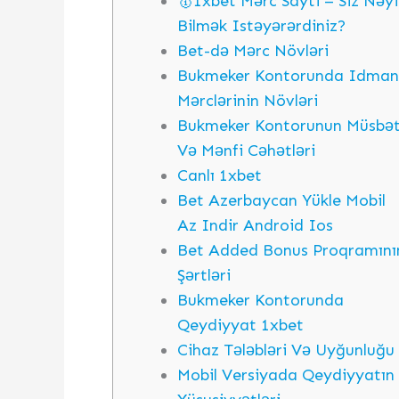
🥇1xbet Mərc Sayti – Siz Nəyi
Bilmək Istəyərərdiniz?
Bet-də Mərc Növləri
Bukmeker Kontorunda Idman
Mərclərinin Növləri
Bukmeker Kontorunun Müsbə
Və Mənfi Cəhətləri
Canlı 1xbet
Bet Azerbaycan Yükle Mobil
Az Indir Android Ios
Bet Added Bonus Proqramını
Şərtləri
Bukmeker Kontorunda
Qeydiyyat 1xbet
Cihaz Tələbləri Və Uyğunluğu
Mobil Versiyada Qeydiyyatın