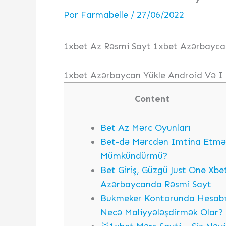
Por
Farmabelle
/
27/06/2022
1xbet Az Rəsmi Sayt 1xbet Azərbayca
1xbet Azərbaycan Yükle Android Və I 
Content
Bet Az Mərc Oyunları
Bet-də Mərcdən Imtina Etmə
Mümkündürmü?
Bet Giriş, Güzgü Just One Xbe
Azərbaycanda Rəsmi Sayt
Bukmeker Kontorunda Hesab
Necə Maliyyələşdirmək Olar?