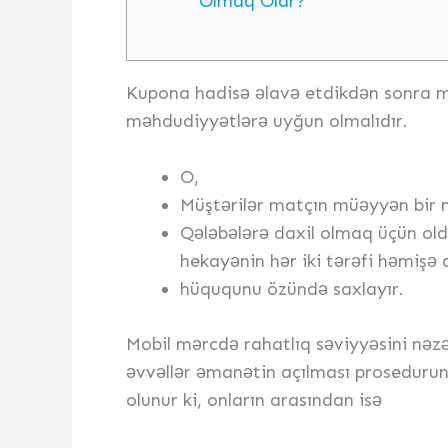
Olmaq Olar?
Kupona hadisə əlavə etdikdən sonra mər
məhdudiyyətlərə uyğun olmalıdır.
O,
Müştərilər matçın müəyyən bir m
Qələbələrə daxil olmaq üçün ol
hekayənin hər iki tərəfi həmişə 
hüququnu özündə saxlayır.
Mobil mərcdə rahatlıq səviyyəsini nəz
əvvəllər əmanətin açılması proseduru
olunur ki, onların arasından isə