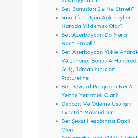
Xüsusiyyətləri
Bet Bonusları Ilə Nə Etməli?
Smartfon Üçün Apk Faylını
Harada Yükləmək Olar?
Bet Azerbaycan Da Mərci̇
Necə Etməli̇?
Bet Azərbaycan Yükle Androi
Və Iphone: Bonus A Hundred,
Giriş, Idman Mərcləri
Pictureline
Bet Reward Proqramı Necə
Yerinə Yetirmək Olar?
Depozit Və Ödəmə Üsulları
1xbetdə Mövcuddur
Bet Şəxsi Hesabınıza Daxil
Olun