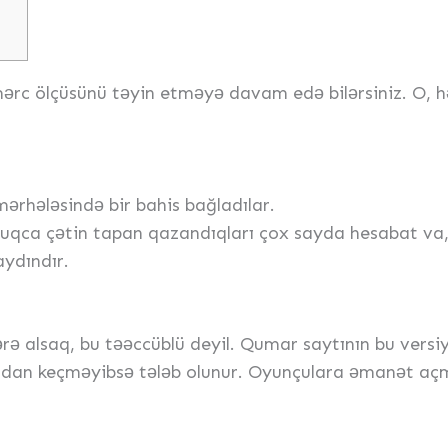
c ölçüsünü təyin etməyə davam edə bilərsiniz. O, hər 
ərhələsində bir bahis bağladılar.
duqca çətin tapan qazandıqları çox sayda hesabat va,
aydındır.
ərə alsaq, bu təəccüblü deyil. Qumar saytının bu vers
ndan keçməyibsə tələb olunur. Oyunçulara əmanət açma