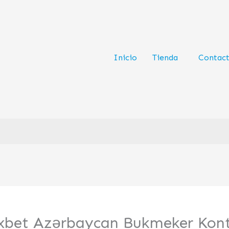
Inicio
Tienda
Contac
xbet Azərbaycan Bukmeker Kont