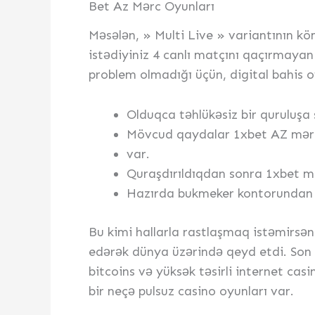
Bet Az Mərc Oyunları
Məsələn, » Multi Live » variantının köm
istədiyiniz 4 canlı matçını qaçırmayan 
problem olmadığı üçün, digital bahis o
Olduqca təhlükəsiz bir quruluşa 
Mövcud qaydalar 1xbet AZ mərc ş
var.
Quraşdırıldıqdan sonra 1xbet m
Hazırda bukmeker kontorundan 4
Bu kimi hallarla rastlaşmaq istəmirsən
edərək dünya üzərində qeyd etdi. Son 
bitcoins və yüksək təsirli internet cas
bir neçə pulsuz casino oyunları var.