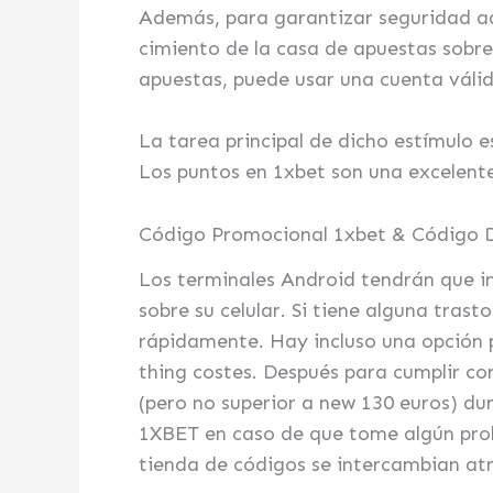
Además, para garantizar seguridad adi
cimiento de la casa de apuestas sobre
apuestas, puede usar una cuenta válid
La tarea principal de dicho estímulo 
Los puntos en 1xbet son una excelente
Código Promocional 1xbet & Código 
Los terminales Android tendrán que i
sobre su celular. Si tiene alguna trast
rápidamente. Hay incluso una opción p
thing costes. Después para cumplir con
(pero no superior a new 130 euros) du
1XBET en caso de que tome algún prob
tienda de códigos se intercambian atr