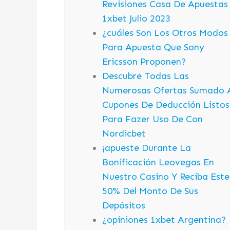
Revisiones Casa De Apuestas
1xbet Julio 2023
¿cuáles Son Los Otros Modos
Para Apuesta Que Sony
Ericsson Proponen?
Descubre Todas Las
Numerosas Ofertas Sumado 
Cupones De Deducción Listos
Para Fazer Uso De Con
Nordicbet
¡apueste Durante La
Bonificación Leovegas En
Nuestro Casino Y Reciba Este
50% Del Monto De Sus
Depósitos
¿opiniones 1xbet Argentina?