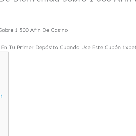
Sobre 1 500 Afin De Casino
En Tu Primer Depósito Cuando Use Este Cupón 1xbe
i