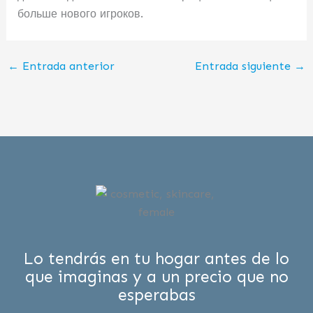
больше нового игроков.
←
Entrada anterior
Entrada siguiente
→
Lo tendrás en tu hogar antes de lo
que imaginas y a un precio que no
esperabas