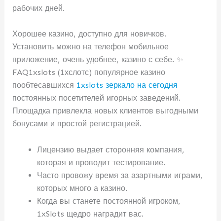
рабочих дней.
Хорошее казино, доступно для новичков.
Установить можно на телефон мобильное
приложение, очень удобнее, казино с себе. ✨
FAQ1xslots (1хслотс) популярное казино
пообтесавшихся
1xslots зеркало на сегодня
постоянных посетителей игорных заведений.
Площадка привлекла новых клиентов выгодными
бонусами и простой регистрацией.
Лицензию выдает сторонняя компания,
которая и проводит тестирование.
Часто провожу время за азартными играми,
которых много а казино.
Когда вы станете постоянной игроком,
1xSlots щедро наградит вас.