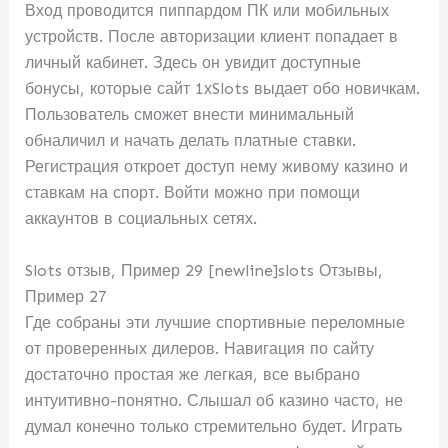
Вход проводится пиппардом ПК или мобильных
устройств. После авторизации клиент попадает в
личный кабинет. Здесь он увидит доступные
бонусы, которые сайт 1хSlots выдает обо новичкам.
Пользователь сможет внести минимальный
обналичил и начать делать платные ставки.
Регистрация откроет доступ нему живому казино и
ставкам на спорт. Войти можно при помощи
аккаунтов в социальных сетях.
Slots отзыв, Пример 29 [newline]slots Отзывы,
Пример 27
Где собраны эти лучшие спортивные переломные
от проверенных дилеров. Навигация по сайту
достаточно простая же легкая, все выбрано
интуитивно-понятно. Слышал об казино часто, не
думал конечно только стремительно будет. Играть