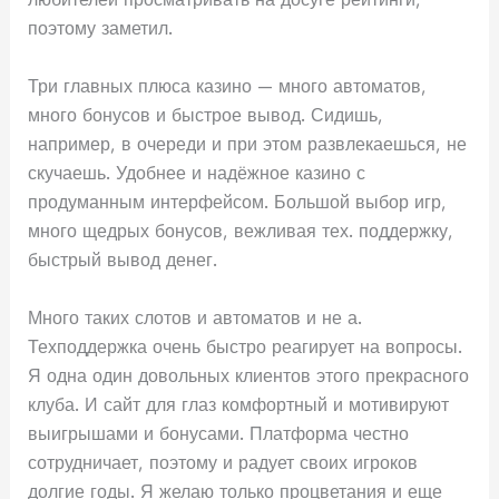
поэтому заметил.
Три главных плюса казино — много автоматов,
много бонусов и быстрое вывод. Сидишь,
например, в очереди и при этом развлекаешься, не
скучаешь. Удобнее и надёжное казино с
продуманным интерфейсом. Большой выбор игр,
много щедрых бонусов, вежливая тех. поддержку,
быстрый вывод денег.
Много таких слотов и автоматов и не а.
Техподдержка очень быстро реагирует на вопросы.
Я одна один довольных клиентов этого прекрасного
клуба. И сайт для глаз комфортный и мотивируют
выигрышами и бонусами. Платформа честно
сотрудничает, поэтому и радует своих игроков
долгие годы. Я желаю только процветания и еще