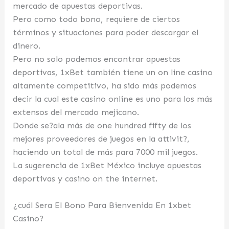
mercado de apuestas deportivas.
Pero como todo bono, requiere de ciertos
términos y situaciones para poder descargar el
dinero.
Pero no solo podemos encontrar apuestas
deportivas, 1xBet también tiene un on line casino
altamente competitivo, ha sido más podemos
decir la cual este casino online es uno para los más
extensos del mercado mejicano.
Donde se?ala más de one hundred fifty de los
mejores proveedores de juegos en la attivit?,
haciendo un total de más para 7000 mil juegos.
La sugerencia de 1xBet México incluye apuestas
deportivas y casino on the internet.
¿cuál Sera El Bono Para Bienvenida En 1xbet
Casino?