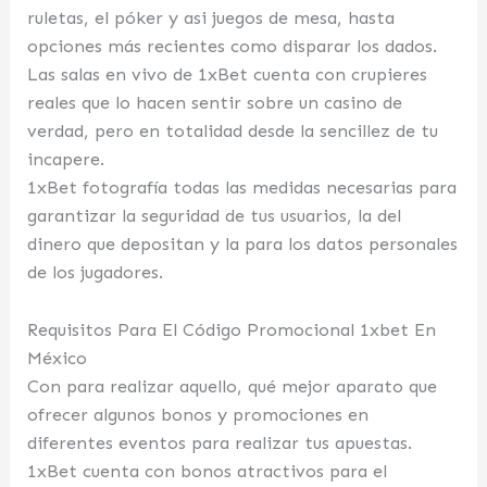
ruletas, el póker y asi juegos de mesa, hasta
opciones más recientes como disparar los dados.
Las salas en vivo de 1xBet cuenta con crupieres
reales que lo hacen sentir sobre un casino de
verdad, pero en totalidad desde la sencillez de tu
incapere.
1xBet fotografía todas las medidas necesarias para
garantizar la seguridad de tus usuarios, la del
dinero que depositan y la para los datos personales
de los jugadores.
Requisitos Para El Código Promocional 1xbet En
México
Con para realizar aquello, qué mejor aparato que
ofrecer algunos bonos y promociones en
diferentes eventos para realizar tus apuestas.
1xBet cuenta con bonos atractivos para el