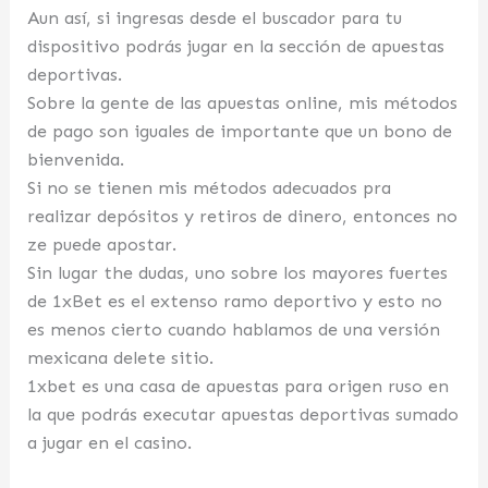
Aun así, si ingresas desde el buscador para tu
dispositivo podrás jugar en la sección de apuestas
deportivas.
Sobre la gente de las apuestas online, mis métodos
de pago son iguales de importante que un bono de
bienvenida.
Si no se tienen mis métodos adecuados pra
realizar depósitos y retiros de dinero, entonces no
ze puede apostar.
Sin lugar the dudas, uno sobre los mayores fuertes
de 1xBet es el extenso ramo deportivo y esto no
es menos cierto cuando hablamos de una versión
mexicana delete sitio.
1xbet es una casa de apuestas para origen ruso en
la que podrás executar apuestas deportivas sumado
a jugar en el casino.