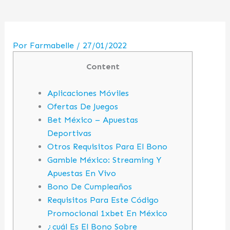
Por
Farmabelle
/
27/01/2022
Content
Aplicaciones Móviles
Ofertas De Juegos
Bet México – Apuestas
Deportivas
Otros Requisitos Para El Bono
Gamble México: Streaming Y
Apuestas En Vivo
Bono De Cumpleaños
Requisitos Para Este Código
Promocional 1xbet En México
¿cuál Es El Bono Sobre