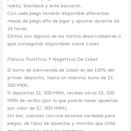
ruleta, blackjack y este baccarat.
Con cada juego tendrás disponible diferentes
mesas de juego afin de jugar y apostar durante las
24 horas.
Dichos son algunos de los tantos desarrolladores o
qual conseguirás disponibles sobre 1xbet.
Flancos Positivos Y Negativos De 1xbet
El bono de bienvenida de 1xbet es del 100% del
primer depósito, hasta un máximo bono de $3,
500 MXN.
Si depositas $3, 500 MXN, recibes otros $3, 500
MXN de recibo (por lo que podrás hacer apuestas
por valor de $7, 000 MXN).
Sin bar, cuentan con una extensa variedad para
juegos, de tipos de apuestas y momios que child
muy atractivos para los jugadores.