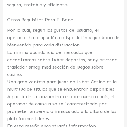
segura, tratable y eficiente.
Otros Requisitos Para El Bono
Por lo cual, según los gustos del usuario, el
operador ha ocupación a disposición algun bono de
bienvenida para cada distraccion.
La misma abundancia de mercados que
encontramos sobre 1xbet deportes, sony ericsson
traslada i smag med sección de juegos sobre
casino.
Una gran ventaja para jugar en 1xbet Casino es la
multitud de títulos que se encuentran disponibles.
A partir de su lanzamiento sobre nuestro país, el
operador de causa ruso se ‘ caracterizado por
prometer un servicio inmaculado a la altura de las
plataformas líderes.
En esta reseña encontrarás información