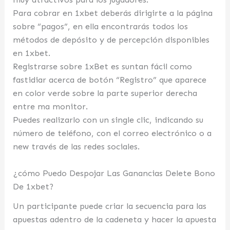
Para cobrar en 1xbet deberás dirigirte a la página
sobre “pagos”, en ella encontrarás todos los
métodos de depósito y de percepción disponibles
en 1xbet.
Registrarse sobre 1xBet es suntan fácil como
fastidiar acerca de botón “Registro” que aparece
en color verde sobre la parte superior derecha
entre ma monitor.
Puedes realizarlo con un single clic, indicando su
número de teléfono, con el correo electrónico o a
new través de las redes sociales.
¿cómo Puedo Despojar Las Ganancias Delete Bono
De 1xbet?
Un participante puede criar la secuencia para las
apuestas adentro de la cadeneta y hacer la apuesta