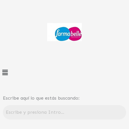
Ir
al
contenido
Menú
Escribe aquí lo que estás buscando: