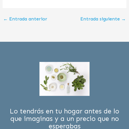
←
Entrada anterior
Entrada siguiente
→
Lo tendrás en tu hogar antes de lo
que imaginas y a un precio que no
esperabas