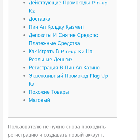
Действующие Промокоды Pin-up
Kz
Доставка
Пин Ап Қолдау Қызметі
Депозиты И Снятие Средств:
Платежные Средства
Как Играть В Pin-up Kz На
Реальные Деньги?
Регистрация В Пин Ап Казино
Эксклюзивный Промокод Flag Up
Кз
Похожие Товары
Матовый
Пользователю не нужно снова проходить
регистрацию и создавать новый аккаунт.