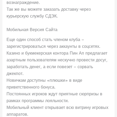
вознаграждение.
Так же вы можете заказать доставку через
курьерскую службу СДЭК.
Мобильная Версия Сайта
Еще один способ стать членом клуба –
зарегистрироваться через аккаунты в соцсетях.
Казино и букмекерская контора Пин Ап предлагает
азартным пользователям нескучно провести досуг,
заработать денег, а если повезет – сорвать
джекпот.
Новичкам доступны «плюшки» в виде
приветственного бонуса.
Постоянных игроков ждут приятные сюрпризы в
рамках программы лояльности.
Мобильный клиент открывает всю витрину игровых
аппаратов.