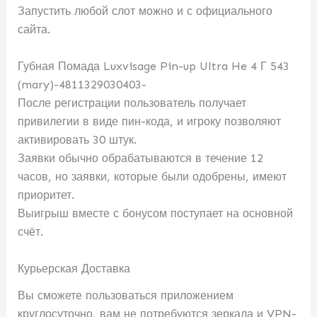
Запустить любой слот можно и с официального
сайта.
Губная Помада Luxvisage Pin-up Ultra He 4 Г 543
(mary)-4811329030403-
После регистрации пользователь получает
привилегии в виде пин-кода, и игроку позволяют
активировать 30 штук.
Заявки обычно обрабатываются в течение 12
часов, но заявки, которые были одобрены, имеют
приоритет.
Выигрыш вместе с бонусом поступает на основной
счёт.
Курьерская Доставка
Вы сможете пользоваться приложением
круглосуточно, вам не потребуются зеркала и VPN-