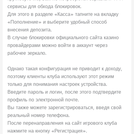
сервисы для обхода блокировок.
Для этого в разделе «Касса» тапните на вкладку
«Пополнение» и выберите удобный способ
внесения депозита.
В случае блокировки официального сайта казино
провайдерами можно войти в аккаунт через
рабочее зеркало.
Однако такая конфигурация не приводит к доходу,
поэтому клиенты клуба используют этот режим
только для понимания настроек устройства.
Введите пароль и логин, после этого подтвердите
профиль по электронной почте.
Вы также можете зарегистрироваться, введя свой
реальный номер телефона.
После перенаправления на сайт игрового клуба
нажмите на кнопку «Регистрация».