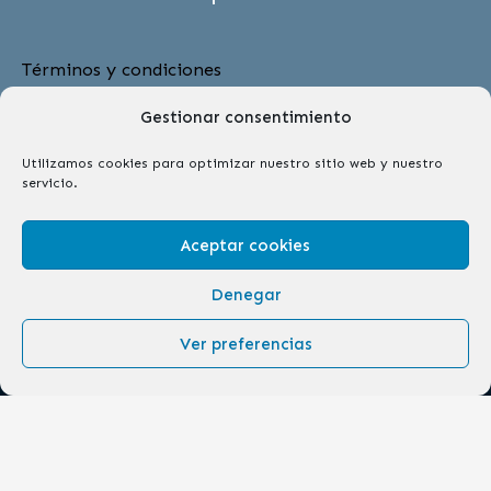
Términos y condiciones
Menú
Gestionar consentimiento
Utilizamos cookies para optimizar nuestro sitio web y nuestro
servicio.
Aceptar cookies
Síguenos
Denegar
F
I
a
n
Ver preferencias
c
s
Copyright © 2026 | Farmabelle Parafarmacia y
e
t
Herboristería
b
a
o
g
o
r