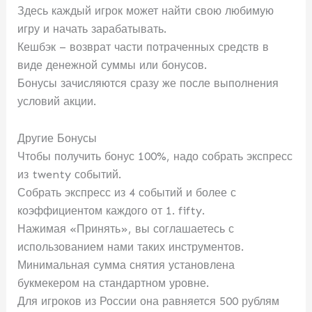
Здесь каждый игрок может найти свою любимую
игру и начать зарабатывать.
Кешбэк – возврат части потраченных средств в
виде денежной суммы или бонусов.
Бонусы зачисляются сразу же после выполнения
условий акции.
Другие Бонусы
Чтобы получить бонус 100%, надо собрать экспресс
из twenty событий.
Собрать экспресс из 4 событий и более с
коэффициентом каждого от 1. fifty.
Нажимая «Принять», вы соглашаетесь с
использованием нами таких инструментов.
Минимальная сумма снятия установлена
букмекером на стандартном уровне.
Для игроков из России она равняется 500 рублям