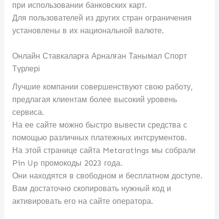
при использовании банковских карт.
Для пользователей из других стран ограничения
установлены в их национальной валюте.
Онлайн Ставкаларға Арналған Танымал Спорт
Түрлері
Лучшие компании совершенствуют свою работу,
предлагая клиентам более высокий уровень
сервиса.
На ее сайте можно быстро вывести средства с
помощью различных платежных интсрументов.
На этой странице сайта Metaratings мы собрали
Pin Up промокоды 2023 года.
Они находятся в свободном и бесплатном доступе.
Вам достаточно скопировать нужный код и
активировать его на сайте оператора.