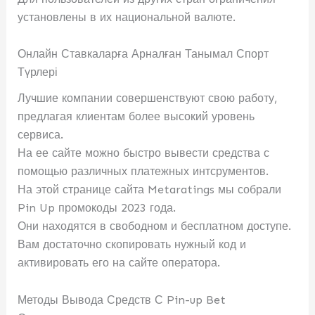
установлены в их национальной валюте.
Онлайн Ставкаларға Арналған Танымал Спорт
Түрлері
Лучшие компании совершенствуют свою работу,
предлагая клиентам более высокий уровень
сервиса.
На ее сайте можно быстро вывести средства с
помощью различных платежных интсрументов.
На этой странице сайта Metaratings мы собрали
Pin Up промокоды 2023 года.
Они находятся в свободном и бесплатном доступе.
Вам достаточно скопировать нужный код и
активировать его на сайте оператора.
Методы Вывода Средств С Pin-up Bet