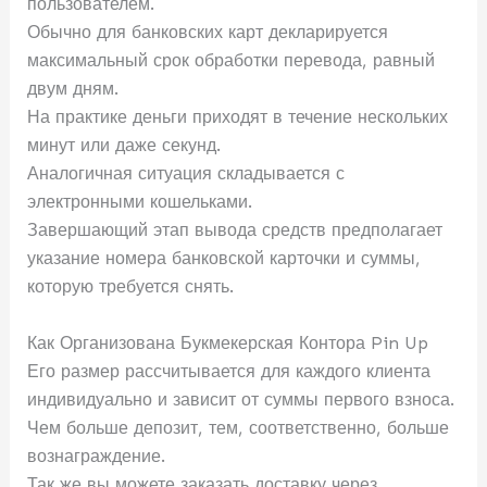
пользователем.
Обычно для банковских карт декларируется
максимальный срок обработки перевода, равный
двум дням.
На практике деньги приходят в течение нескольких
минут или даже секунд.
Аналогичная ситуация складывается с
электронными кошельками.
Завершающий этап вывода средств предполагает
указание номера банковской карточки и суммы,
которую требуется снять.
Как Организована Букмекерская Контора Pin Up
Его размер рассчитывается для каждого клиента
индивидуально и зависит от суммы первого взноса.
Чем больше депозит, тем, соответственно, больше
вознаграждение.
Так же вы можете заказать доставку через