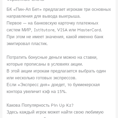
БК «Пин-Ап Бет» предлагает игрокам три основных
направления для вывода выигрыша.
Первое — на банковскую карточку платежных
систем МИР, Istitutore, VISA или MasterCard.
При этом не имеет значения, какой именно банк
эмитировал пластик.
Потратить бонусные деньги можно на ставки,
которые прописаны в условиях акции.
В этой акции игрокам предлагается выбрать один
или несколько готовых экспрессов.
Если «Экспресс дня» доедет, то букмекерская
контора увеличит кэф на 15%.
Какова Популярность Pin Up Kz?
Здесь каждый игрок может найти свою любимую