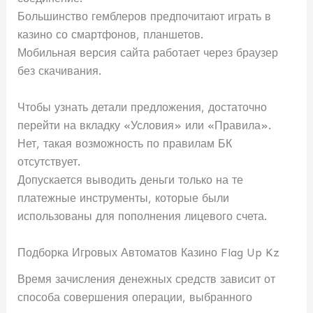
Большинство гемблеров предпочитают играть в
казино со смартфонов, планшетов.
Мобильная версия сайта работает через браузер
без скачивания.
Чтобы узнать детали предложения, достаточно
перейти на вкладку «Условия» или «Правила».
Нет, такая возможность по правилам БК
отсутствует.
Допускается выводить деньги только на те
платежные инструменты, которые были
использованы для пополнения лицевого счета.
Подборка Игровых Автоматов Казино Flag Up Kz
Время зачисления денежных средств зависит от
способа совершения операции, выбранного