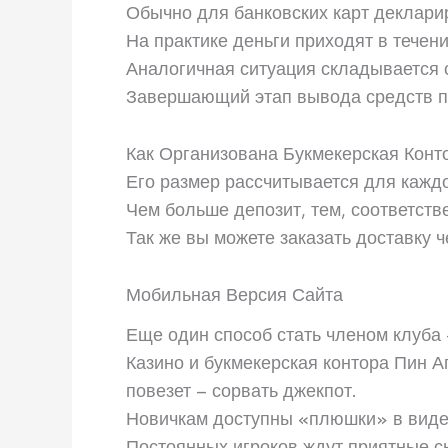
Обычно для банковских карт деклари
На практике деньги приходят в течен
Аналогичная ситуация складывается 
Завершающий этап вывода средств пр
Как Организована Букмекерская Конт
Его размер рассчитывается для каждо
Чем больше депозит, тем, соответств
Так же вы можете заказать доставку 
Мобильная Версия Сайта
Еще один способ стать членом клуба 
Казино и букмекерская контора Пин А
повезет – сорвать джекпот.
Новичкам доступны «плюшки» в виде 
Постоянных игроков ждут приятные с