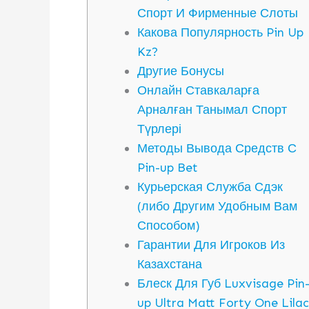
Спорт И Фирменные Слоты
Какова Популярность Pin Up
Kz?
Другие Бонусы
Онлайн Ставкаларға
Арналған Танымал Спорт
Түрлері
Методы Вывода Средств С
Pin-up Bet
Курьерская Служба Сдэк
(либо Другим Удобным Вам
Способом)
Гарантии Для Игроков Из
Казахстана
Блеск Для Губ Luxvisage Pin
up Ultra Matt Forty One Lilac