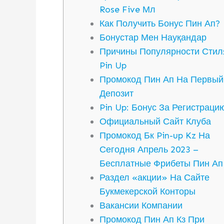
Rose Five Мл
Как Получить Бонус Пин Ап?
Бонустар Мен Науқандар
Причины Популярности Стил
Pin Up
Промокод Пин Ап На Первый
Депозит
Pin Up: Бонус За Регистраци
Официальный Сайт Клуба
Промокод Бк Pin-up Kz На
Сегодня Апрель 2023 –
Бесплатные Фрибеты Пин Ап
Раздел «акции» На Сайте
Букмекерской Конторы
Вакансии Компании
Промокод Пин Ап Кз При