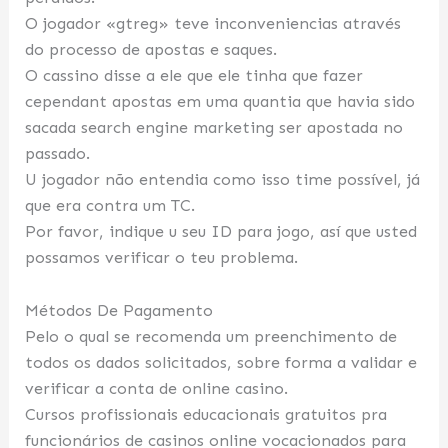
O jogador «gtreg» teve inconveniencias através
do processo de apostas e saques.
O cassino disse a ele que ele tinha que fazer
cependant apostas em uma quantia que havia sido
sacada search engine marketing ser apostada no
passado.
U jogador não entendia como isso time possível, já
que era contra um TC.
Por favor, indique u seu ID para jogo, así que usted
possamos verificar o teu problema.
Métodos De Pagamento
Pelo o qual se recomenda um preenchimento de
todos os dados solicitados, sobre forma a validar e
verificar a conta de online casino.
Cursos profissionais educacionais gratuitos pra
funcionários de casinos online vocacionados para