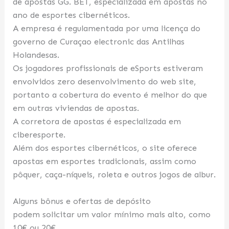
de apostas GG. BET, especializada em apostas no
ano de esportes cibernéticos.
A empresa é regulamentada por uma licença do
governo de Curaçao electronic das Antilhas
Holandesas.
Os jogadores profissionais de eSports estiveram
envolvidos zero desenvolvimento do web site,
portanto a cobertura do evento é melhor do que
em outras viviendas de apostas.
A corretora de apostas é especializada em
ciberesporte.
Além dos esportes cibernéticos, o site oferece
apostas em esportes tradicionais, assim como
pôquer, caça-níqueis, roleta e outros jogos de albur.
Alguns bônus e ofertas de depósito
podem solicitar um valor mínimo mais alto, como
10€ ou 20€.