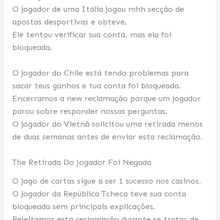
O jogador de uma Itália jogou mhh secção de
apostas desportivas e obteve.
Ele tentou verificar sua conta, mas ela foi
bloqueada.
O jogador do Chile está tendo problemas para
sacar teus ganhos e tua conta foi bloqueada.
Encerramos a new reclamação porque um jogador
parou sobre responder nossas perguntas.
O jogador do Vietnã solicitou uma retirada menos
de duas semanas antes de enviar esta reclamação.
The Retirada Do Jogador Foi Negada
O jogo de cartas sigue a ser 1 sucesso nos casinos.
O jogador da República Tcheca teve sua conta
bloqueada sem principais explicações.
Rejeitamos esta reclamação durante se tratar de