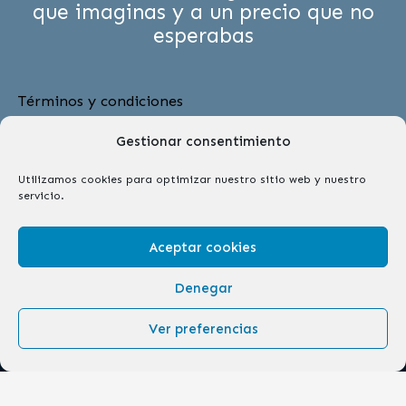
que imaginas y a un precio que no
esperabas
Términos y condiciones
Menú
Gestionar consentimiento
Utilizamos cookies para optimizar nuestro sitio web y nuestro
servicio.
Aceptar cookies
Síguenos
Denegar
F
I
a
n
Ver preferencias
c
s
Copyright © 2026 | Farmabelle Parafarmacia y
e
t
Herboristería
b
a