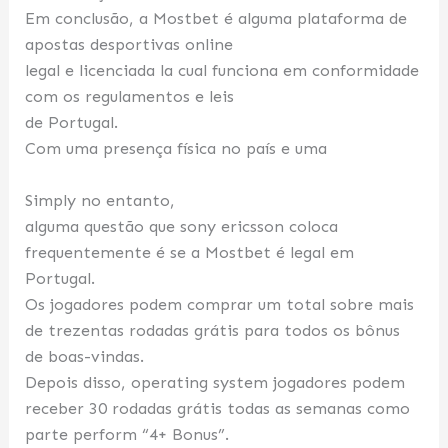
Em conclusão, a Mostbet é alguma plataforma de
apostas desportivas online
legal e licenciada la cual funciona em conformidade
com os regulamentos e leis
de Portugal.
Com uma presença física no país e uma
Simply no entanto,
alguma questão que sony ericsson coloca
frequentemente é se a Mostbet é legal em
Portugal.
Os jogadores podem comprar um total sobre mais
de trezentas rodadas grátis para todos os bônus
de boas-vindas.
Depois disso, operating system jogadores podem
receber 30 rodadas grátis todas as semanas como
parte perform “4+ Bonus”.