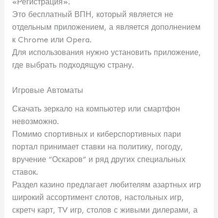
«Регистрация».
Это бесплатный ВПН, который является не
отдельным приложением, а является дополнением
к Chrome или Opera.
Для использования нужно установить приложение,
где выбрать подходящую страну.
Игровые Автоматы
Скачать зеркало на компьютер или смартфон
невозможно.
Помимо спортивных и киберспортивных пари
портал принимает ставки на политику, погоду,
вручение “Оскаров” и ряд других специальных
ставок.
Раздел казино предлагает любителям азартных игр
широкий ассортимент слотов, настольных игр,
скретч карт, TV игр, столов с живыми дилерами, а