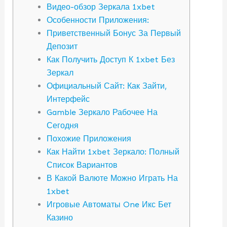
Видео-обзор Зеркала 1xbet
Особенности Приложения:
Приветственный Бонус За Первый
Депозит
Как Получить Доступ К 1xbet Без
Зеркал
Официальный Сайт: Как Зайти,
Интерфейс
Gamble Зеркало Рабочее На
Сегодня
Похожие Приложения
Как Найти 1xbet Зеркало: Полный
Список Вариантов
В Какой Валюте Можно Играть На
1xbet
Игровые Автоматы One Икс Бет
Казино