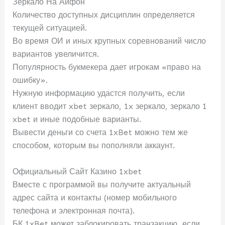
Зеркало На Айфон
Количество доступных дисциплин определяется
текущей ситуацией.
Во время ОИ и иных крупных соревнований число
вариантов увеличится.
Популярность букмекера дает игрокам «право на
ошибку».
Нужную информацию удастся получить, если
клиент вводит xbet зеркало, 1x зеркало, зеркало 1
xbet и иные подобные варианты.
Вывести деньги со счета 1xBet можно тем же
способом, которым вы пополняли аккаунт.
Официальный Сайт Казино 1xbet
Вместе с программой вы получите актуальный
адрес сайта и контакты (номер мобильного
телефона и электронная почта).
БК 1xBet может заблокировать транзакцию, если