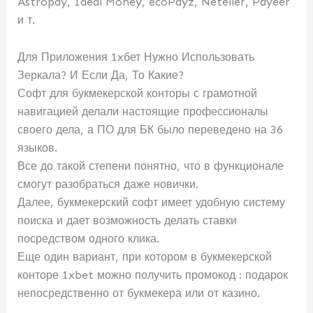
Astropay, Ideal Money, ecoPayz, Neteller, Payeer
и т.
Для Приложения 1xбет Нужно Использовать
Зеркала? И Если Да, То Какие?
Софт для букмекерской конторы с грамотной
навигацией делали настоящие профессионалы
своего дела, а ПО для БК было переведено на 36
языков.
Все до такой степени понятно, что в функционале
смогут разобраться даже новички.
Далее, букмекерский софт имеет удобную систему
поиска и дает возможность делать ставки
посредством одного клика.
Еще один вариант, при котором в букмекерской
конторе 1xbet можно получить промокод : подарок
непосредственно от букмекера или от казино.