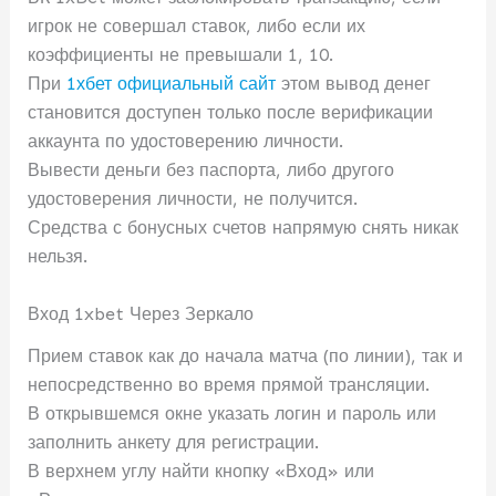
игрок не совершал ставок, либо если их
коэффициенты не превышали 1, 10.
При
1хбет официальный сайт
этом вывод денег
становится доступен только после верификации
аккаунта по удостоверению личности.
Вывести деньги без паспорта, либо другого
удостоверения личности, не получится.
Средства с бонусных счетов напрямую снять никак
нельзя.
Вход 1xbet Через Зеркало
Прием ставок как до начала матча (по линии), так и
непосредственно во время прямой трансляции.
В открывшемся окне указать логин и пароль или
заполнить анкету для регистрации.
В верхнем углу найти кнопку «Вход» или