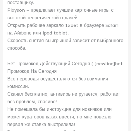
поставщику.
Playson – предлагает лучшие карточные игры с
высокой теоретической отдачей.
Открыть рабочее зеркало 1xbet в браузере Safari
на Айфоне или ipad tablet.
Скорость снятия выигрышей зависит от выбранного
способа.
Бет Промокод Действующий Сегодня ( [newline]bet
Промокод На Сегодня
Все переводы осуществляются без взимания
комиссии.
Скачал бесплатно, антивирь не ругается, работает
без проблем, спасибо!
Не помешала бы инструкция для новичков или
может кураторов каких ввести, но мне повезло,
первая же ставка выстрелила!