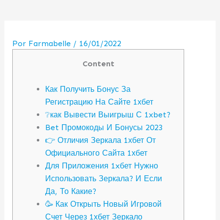
Por
Farmabelle
/
16/01/2022
Content
Как Получить Бонус За
Регистрацию На Сайте 1хбет
❔как Вывести Выигрыш С 1xbet?
Bet Промокоды И Бонусы 2023
👉 Отличия Зеркала 1хбет От
Официального Сайта 1хбет
Для Приложения 1xбет Нужно
Использовать Зеркала? И Если
Да, То Какие?
🥳 Как Открыть Новый Игровой
Счет Через 1хбет Зеркало