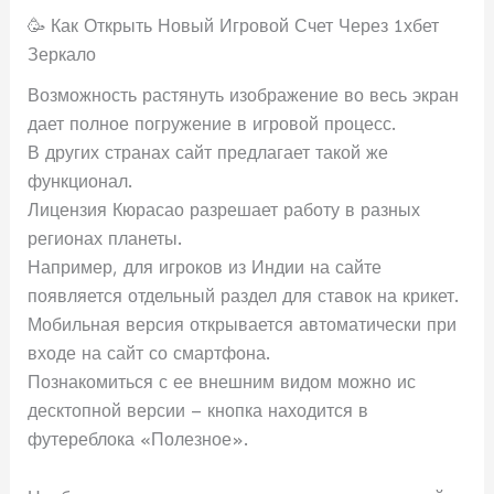
🥳 Как Открыть Новый Игровой Счет Через 1хбет
Зеркало
Возможность растянуть изображение во весь экран
дает полное погружение в игровой процесс.
В других странах сайт предлагает такой же
функционал.
Лицензия Кюрасао разрешает работу в разных
регионах планеты.
Например, для игроков из Индии на сайте
появляется отдельный раздел для ставок на крикет.
Мобильная версия открывается автоматически при
входе на сайт со смартфона.
Познакомиться с ее внешним видом можно ис
десктопной версии – кнопка находится в
футереблока «Полезное».