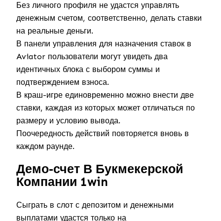
Без личного профиля не удастся управлять
денежным счетом, соответственно, делать ставки
на реальные деньги.
В панели управления для назначения ставок в
Aviator пользователи могут увидеть два
идентичных блока с выбором суммы и
подтверждением взноса.
В краш-игре единовременно можно внести две
ставки, каждая из которых может отличаться по
размеру и условию вывода.
Поочередность действий повторяется вновь в
каждом раунде.
Демо-счет В Букмекерской
Компании 1win
Сыграть в слот с депозитом и денежными
выплатами удастся только на