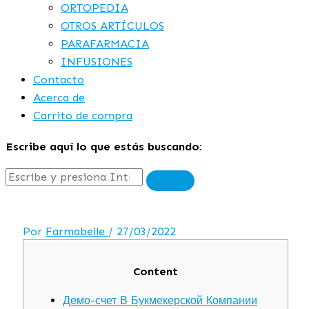
ORTOPEDIA
OTROS ARTÍCULOS
PARAFARMACIA
INFUSIONES
Contacto
Acerca de
Carrito de compra
Escribe aquí lo que estás buscando:
Por
Farmabelle
/
27/03/2022
Content
Демо-счет В Букмекерской Компании