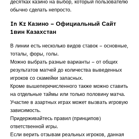
десятках казино на выбор, который пользователю
обычно сделать непросто.
In Kz Казино – Официальный Сайт
1вин Казахстан
В линии есть несколько видов ставок – основные,
тоталы, форы, голы.
Можно выбрать разные варианты – от общих
результатов матчей до количества выведенных
игроков со скамейки запасных.
Кроме вышеперечисленного также можно ставить
на отдельные таймы или только половину матча.
Участие в азартных играх может вызвать игровую
зависимость.
Придерживайтесь правил (принципов)
ответственной игры.
Если верить отзывам реальных игроков, данная