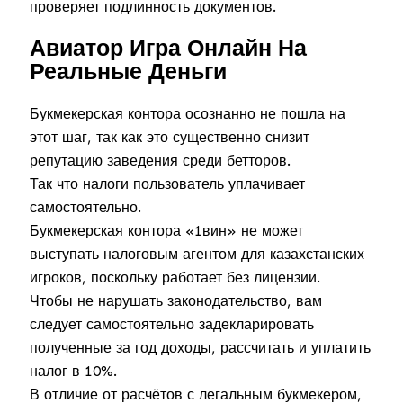
проверяет подлинность документов.
Авиатор Игра Онлайн На
Реальные Деньги
Букмекерская контора осознанно не пошла на
этот шаг, так как это существенно снизит
репутацию заведения среди бетторов.
Так что налоги пользователь уплачивает
самостоятельно.
Букмекерская контора «1вин» не может
выступать налоговым агентом для казахстанских
игроков, поскольку работает без лицензии.
Чтобы не нарушать законодательство, вам
следует самостоятельно задекларировать
полученные за год доходы, рассчитать и уплатить
налог в 10%.
В отличие от расчётов с легальным букмекером,