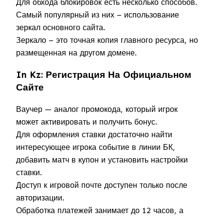
Для обхода блокировок есть несколько способов.
Самый популярный из них – использование
зеркал основного сайта.
Зеркало – это точная копия главного ресурса, но
размещенная на другом домене.
In Kz: Регистрация На Официальном
Сайте
Ваучер — аналог промокода, который игрок
может активировать и получить бонус.
Для оформления ставки достаточно найти
интересующее игрока событие в линии БК,
добавить матч в купон и установить настройки
ставки.
Доступ к игровой почте доступен только после
авторизации.
Обработка платежей занимает до 12 часов, а