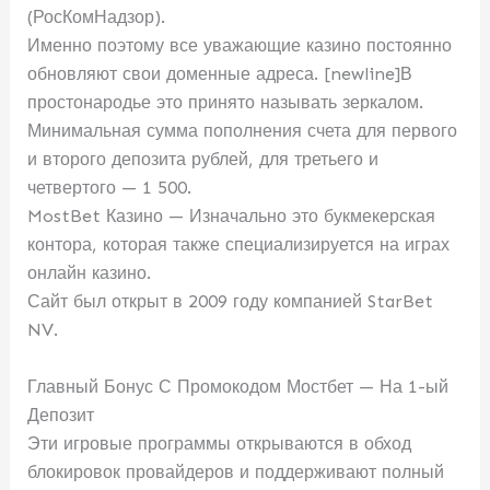
(РосКомНадзор).
Именно поэтому все уважающие казино постоянно
обновляют свои доменные адреса. [newline]В
простонародье это принято называть зеркалом.
Минимальная сумма пополнения счета для первого
и второго депозита рублей, для третьего и
четвертого — 1 500.
MostBet Казино — Изначально это букмекерская
контора, которая также специализируется на играх
онлайн казино.
Сайт был открыт в 2009 году компанией StarBet
NV.
Главный Бонус С Промокодом Мостбет — На 1-ый
Депозит
Эти игровые программы открываются в обход
блокировок провайдеров и поддерживают полный