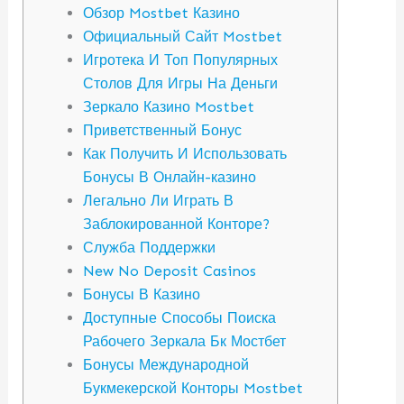
Обзор Mostbet Казино
Официальный Сайт Mostbet
Игротека И Топ Популярных
Столов Для Игры На Деньги
Зеркало Казино Mostbet
Приветственный Бонус
Как Получить И Использовать
Бонусы В Онлайн-казино
Легально Ли Играть В
Заблокированной Конторе?
Служба Поддержки
New No Deposit Casinos
Бонусы В Казино
Доступные Способы Поиска
Рабочего Зеркала Бк Мостбет
Бонусы Международной
Букмекерской Конторы Mostbet