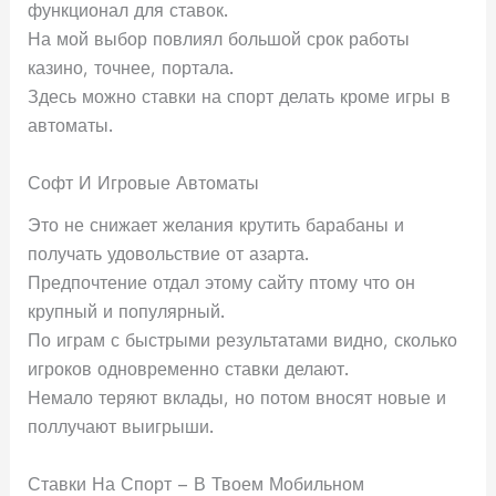
функционал для ставок.
На мой выбор повлиял большой срок работы
казино, точнее, портала.
Здесь можно ставки на спорт делать кроме игры в
автоматы.
Софт И Игровые Автоматы
Это не снижает желания крутить барабаны и
получать удовольствие от азарта.
Предпочтение отдал этому сайту птому что он
крупный и популярный.
По играм с быстрыми результатами видно, сколько
игроков одновременно ставки делают.
Немало теряют вклады, но потом вносят новые и
поллучают выигрыши.
Ставки На Спорт – В Твоем Мобильном