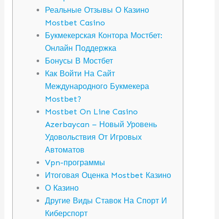
Реальные Отзывы О Казино
Mostbet Casino
Букмекерская Контора Мостбет:
Онлайн Поддержка
Бонусы В Мостбет
Как Войти На Сайт
Международного Букмекера
Mostbet?
Mostbet On Line Casino
Azerbaycan – Новый Уровень
Удовольствия От Игровых
Автоматов
Vpn-программы
Итоговая Оценка Mostbet Казино
О Казино
Другие Виды Ставок На Спорт И
Киберспорт