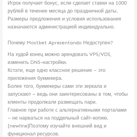
Игрок получает бонус, если сделает ставки на 1000
рублей в течение месяца до праздничной даты.
Размеры предложения и условия использования
назначаются администрацией индивидуально.
Почему Mostbet Apresentando Недоступен?
На худой конец можно арендовать VPS/VDS,
изменить DNS-настройки.
Кстати, еще одно классное решение – это
приложения букмекера.
Более того, букмекеры сами эти зеркала и
запускают – ведь они заинтересованы в том, чтобы
клиенты продолжали размещать пари.
Главное при работе с альтернативными порталами
– не нарваться на поддельный сайт-копию.
[newline]Поэтому изучайте внешний вид и
функционал ресурсов.