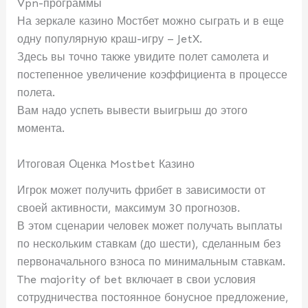
Vpn-программы
На зеркале казино Мостбет можно сыграть и в еще
одну популярную краш-игру – JetX.
Здесь вы точно также увидите полет самолета и
постепенное увеличение коэффициента в процессе
полета.
Вам надо успеть вывести выигрыш до этого
момента.
Итоговая Оценка Mostbet Казино
Игрок может получить фрибет в зависимости от
своей активности, максимум 30 прогнозов.
В этом сценарии человек может получать выплаты
по нескольким ставкам (до шести), сделанным без
первоначального взноса по минимальным ставкам.
The majority of bet включает в свои условия
сотрудничества постоянное бонусное предложение,