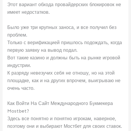
Этот вариант обхода провайдерских блокировок не
имеет недостатков.
Было уже три крупных заноса, и все получил без
проблем.
Только с верификацией пришлось подождать, когда
первую заявку на вывод подал.
Вот такие казино и должны быть на рынке игровой
индустрии.
К разряду невезучих себя не отношу, но на этой
площадке, как и на других впрочем, выигрываю не
очень часто.
Как Войти На Сайт Международного Букмекера
Mostbet?
Здесь все понятно и понятно игрокам, наверное,
поэтому они и выбирают Мостбет для своих ставок.