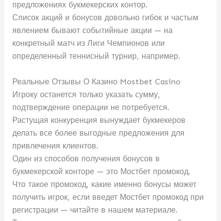
предложениях букмекерских контор.
Список акций и бонусов довольно гибок и частым
явлением бывают событийные акции — на
конкретный матч из Лиги Чемпионов или
определенный теннисный турнир, например.
Реальные Отзывы О Казино Mostbet Casino
Игроку останется только указать сумму,
подтверждение операции не потребуется.
Растущая конкуренция вынуждает букмекеров
делать все более выгодные предложения для
привлечения клиентов.
Один из способов получения бонусов в
букмекерской конторе — это Мостбет промокод.
Что такое промокод, какие именно бонусы может
получить игрок, если введет Мостбет промокод при
регистрации — читайте в нашем материале.