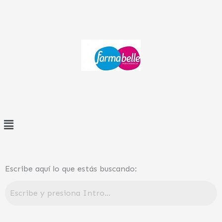
Ir
al
contenido
Menú
Escribe aquí lo que estás buscando: