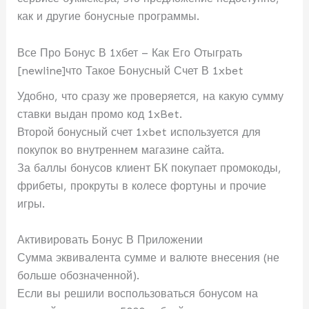
как и другие бонусные программы.
Все Про Бонус В 1хбет – Как Его Отыграть
[newline]что Такое Бонусный Счет В 1xbet
Удобно, что сразу же проверяется, на какую сумму
ставки выдан промо код 1xBet.
Второй бонусный счет 1xbet используется для
покупок во внутреннем магазине сайта.
За баллы бонусов клиент БК покупает промокоды,
фрибеты, прокруты в колесе фортуны и прочие
игры.
Активировать Бонус В Приложении
Сумма эквивалента сумме и валюте внесения (не
больше обозначенной).
Если вы решили воспользоваться бонусом на