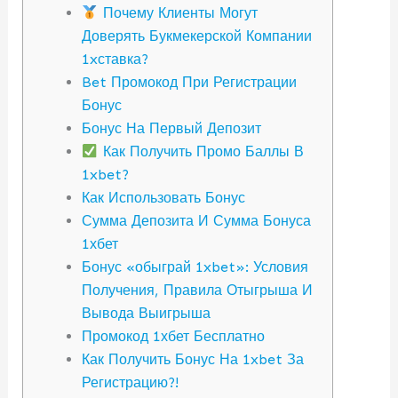
Почему Клиенты Могут
Доверять Букмекерской Компании
1xставка?
Bet Промокод При Регистрации
Бонус
Бонус На Первый Депозит
Как Получить Промо Баллы В
1xbet?
Как Использовать Бонус
Сумма Депозита И Сумма Бонуса
1хбет
Бонус «обыграй 1xbet»: Условия
Получения, Правила Отыгрыша И
Вывода Выигрыша
Промокод 1хбет Бесплатно
Как Получить Бонус На 1xbet За
Регистрацию?!