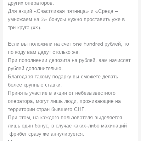
других операторов.
Для акций «Счастливая пятница» и «Среда –
умножаем на 2» бонусы нужно проставить уже в
три круга (х3).
Если вы положили на счет one hundred рублей, то
по коду вам дадут столько же.
При пополнении депозита на рублей, вам начислят
рублей дополнительно.
Благодаря такому подарку вы сможете делать
более крупные ставки.
Принять участие в акции от небезызвестного
оператора, могут лишь люди, проживающие на
территории стран бывшего СНГ.
При этом, на каждого пользователя выделяется
лишь один бонус, в случае каких-либо махинаций
фрибет сразу же аннулируется.