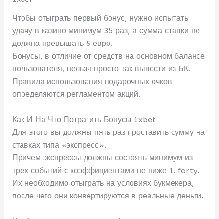
Чтобы отыграть первый бонус, нужно испытать
удачу в казино минимум 35 раз, а сумма ставки не
должна превышать 5 евро.
Бонусы, в отличие от средств на основном балансе
пользователя, нельзя просто так вывести из БК.
Правила использования подарочных очков
определяются регламентом акций.
Как И На Что Потратить Бонусы 1xbet
Для этого вы должны пять раз проставить сумму на
ставках типа «экспресс».
Причем экспрессы должны состоять минимум из
трех событий с коэффициентами не ниже 1. forty.
Их необходимо отыграть на условиях букмекера,
после чего они конвертируются в реальные деньги.