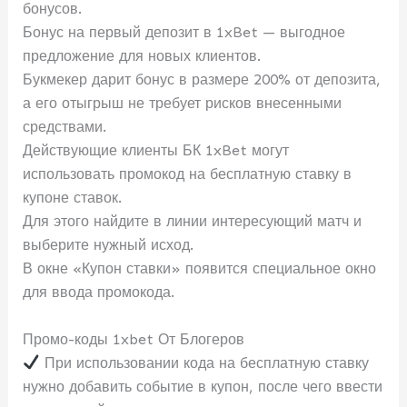
бонусов.
Бонус на первый депозит в 1xBet — выгодное
предложение для новых клиентов.
Букмекер дарит бонус в размере 200% от депозита,
а его отыгрыш не требует рисков внесенными
средствами.
Действующие клиенты БК 1xBet могут
использовать промокод на бесплатную ставку в
купоне ставок.
Для этого найдите в линии интересующий матч и
выберите нужный исход.
В окне «Купон ставки» появится специальное окно
для ввода промокода.
Промо-коды 1xbet От Блогеров
При использовании кода на бесплатную ставку
нужно добавить событие в купон, после чего ввести