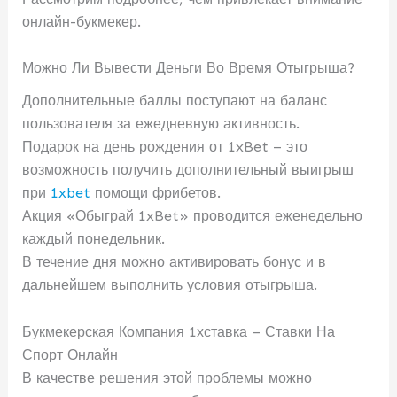
онлайн-букмекер.
Можно Ли Вывести Деньги Во Время Отыгрыша?
Дополнительные баллы поступают на баланс
пользователя за ежедневную активность.
Подарок на день рождения от 1xBet – это
возможность получить дополнительный выигрыш
при
1xbet
помощи фрибетов.
Акция «Обыграй 1xBet» проводится еженедельно
каждый понедельник.
В течение дня можно активировать бонус и в
дальнейшем выполнить условия отыгрыша.
Букмекерская Компания 1хставка – Ставки На
Спорт Онлайн
В качестве решения этой проблемы можно