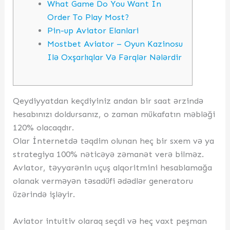
What Game Do You Want In
Order To Play Most?
Pin-up Aviator Elanlari
Mostbet Aviator – Oyun Kazinosu
Ilə Oxşarlıqlar Və Fərqlər Nələrdir
Qeydiyyatdan keçdiyiniz andan bir saat ərzində
hesabınızı doldursanız, o zaman mükafatın məbləği
120% olacaqdır.
Olar İnternetdə təqdim olunan heç bir sxem və ya
strategiya 100% nəticəyə zəmanət verə bilməz.
Aviator, təyyarənin uçuş alqoritmini hesablamağa
olanak verməyən təsadüfi ədədlər generatoru
üzərində işləyir.
Aviator intuitiv olaraq seçdi və heç vaxt peşman