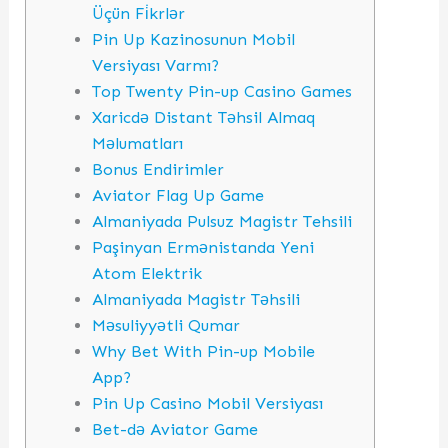
Üçün Fi̇krlər
Pin Up Kazinosunun Mobil
Versiyası Varmı?
Top Twenty Pin-up Casino Games
Xaricdə Distant Təhsil Almaq
Məlumatları
Bonus Endirimler
Aviator Flag Up Game
Almaniyada Pulsuz Magistr Tehsili
Paşinyan Ermənistanda Yeni
Atom Elektrik
Almaniyada Magistr Təhsili
Məsuliyyətli Qumar
Why Bet With Pin-up Mobile
App?
Pin Up Casino Mobil Versiyası
Bet-də Aviator Game