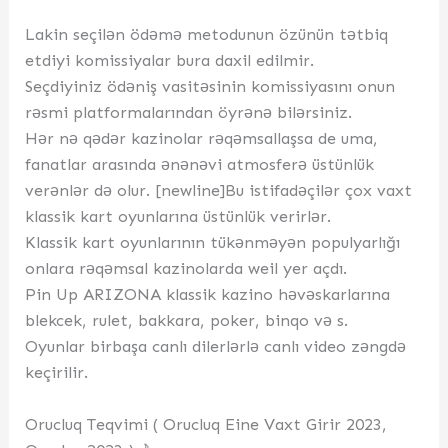
Lakin seçilən ödəmə metodunun özünün tətbiq
etdiyi komissiyalar bura daxil edilmir.
Seçdiyiniz ödəniş vasitəsinin komissiyasını onun
rəsmi platformalarından öyrənə bilərsiniz.
Hər nə qədər kazinolar rəqəmsallaşsa de uma,
fanatlar arasında ənənəvi atmosferə üstünlük
verənlər də olur. [newline]Bu istifadəçilər çox vaxt
klassik kart oyunlarına üstünlük verirlər.
Klassik kart oyunlarının tükənməyən populyarlığı
onlara rəqəmsal kazinolarda weil yer açdı.
Pin Up ARIZONA klassik kazino həvəskarlarına
blekcek, rulet, bakkara, poker, binqo və s.
Oyunlar birbaşa canlı dilerlərlə canlı video zəngdə
keçirilir.
Orucluq Teqvimi ( Orucluq Eine Vaxt Girir 2023,