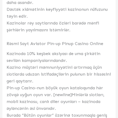
daha asandır.
Dəstək xidmətinin keyfiyyəti kazinonun nüfuzunu
təyin edir.
Kazinolar rəy saytlarında özləri barədə mənfi
şərhlərin yayılmasını istəmirlər.
Rəsmi Sayt Aviator Pin-up Pinup Casino Online
Kazinoda 10% keşbek aksiyası de uma şirkətin
sevilən kampaniyalarındandır.
Kazino müştəri məmnuniyyətini artırmaq üçün
slotlarda uduzan istifadəçilərin pulunun bir hissəsini
geri qaytarır.
Pin-up Casino-nun böyük oyun kataloqunda hər
zövqə uyğun oyun var. [newline]Minlərlə slotları,
mobil kazinosu, canlı diler oyunları – kazinoda
əyləncənin əsl ünvanıdır.
Burada “Bütün oyunlar” üzərinə toxunmaqla geniş