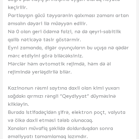
keçirilir.
Partlayışın gücü təyyarənin qalxması zamanı artan
əmsalın dəyəri ilə müəyyən edilir.
Nə 0 olan geri ödəmə faizi, nə də qeyri-sabitlik
qalib nəticəyə təsir göstərmir.
Eyni zamanda, digər oyunçuların bu uçuşa nə qədər
mərc etdiyini görə biləcəksiniz.
Mərclər həm avtomatik rejimdə, həm də əl
rejimində yerləşdirilə bilər.
Kazinonun rəsmi saytına daxil olan kimi yuxarı
sağdakı qırmızı rəngli “Qeydiyyat” düyməsinə
klikləyin.
Burada istifadəçidən şifrə, elektron poçt, valyuta
və ölkə daxil etməsi tələb olunacaq.
Xanaları müvafiq şəkildə doldurduqdan sonra
əməliyyatı tamamlamaq lazımdır.