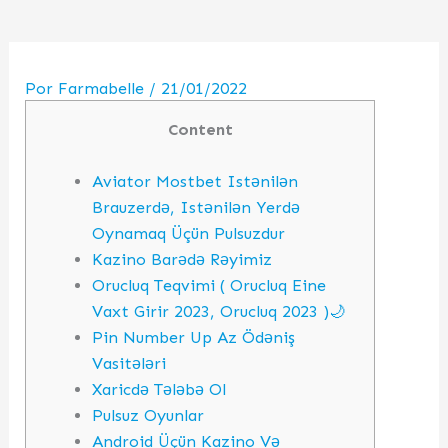
Por
Farmabelle
/
21/01/2022
Content
Aviator Mostbet Istənilən
Brauzerdə, Istənilən Yerdə
Oynamaq Üçün Pulsuzdur
Kazino Barədə Rəyimiz
Orucluq Teqvimi ( Orucluq Eine
Vaxt Girir 2023, Orucluq 2023 )🌙
Pin Number Up Az Ödəniş
Vasitələri
Xaricdə Tələbə Ol
Pulsuz Oyunlar
Android Üçün Kazino Və