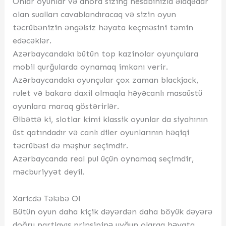
Onlar oyunlar və ahora sizing hesabınızla əlaqədar
olan sualları cavablandıracaq və sizin oyun
təcrübənizin əngəlsiz həyata keçməsini təmin
edəcəklər.
Azərbaycandakı bütün top kazinolar oyunçulara
mobil qurğularda oynamaq imkanı verir.
Azərbaycandakı oyunçular çox zaman blackjack,
rulet və bakara daxil olmaqla həyəcanlı masaüstü
oyunlara maraq göstərirlər.
Əlbəttə ki, slotlar kimi klassik oyunlar da siyahının
üst qatındadır və canlı diler oyunlarının həqiqi
təcrübəsi də məşhur seçimdir.
Azərbaycanda real pul üçün oynamaq seçimdir,
məcburiyyət deyil.
Xaricdə Tələbə Ol
Bütün oyun daha kiçik dəyərdən daha böyük dəyərə
doğru partlayış prinsipinə uyğun olaraq həyata