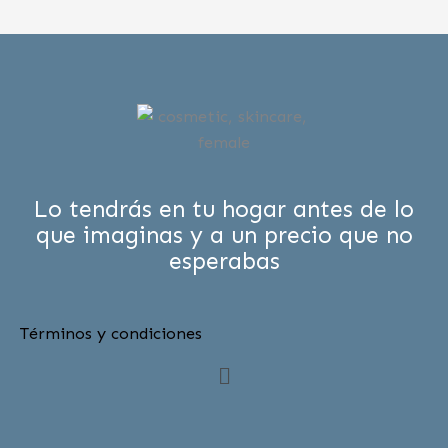
Lo tendrás en tu hogar antes de lo
que imaginas y a un precio que no
esperabas
Términos y condiciones
Menú