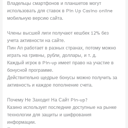
Владельцы смартфонов и планшетов могут
использовать для ставок в Pin Up Casino online
мобильную версию сайта.
Члены высшей лиги получают кешбек 12% без
учета активности на сайте.
Пин Ап работает в разных странах, потому можно
играть на гривны, рубли, доллары, и т. д.
Каждый игрок в Pin-up имеет право на участие в
бонусной программе.
Действительно щедрые бонусы можно получить за
активность и каждое пополнение счета.
Почему Не Заходит На Сайт Pin-up?
Казино использует последние доступные на рынке
технологии для защиты и шифрования
информации.