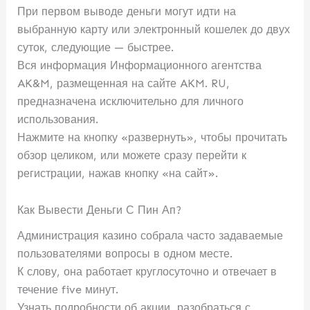
При первом выводе деньги могут идти на
выбранную карту или электронный кошелек до двух
суток, следующие — быстрее.
Вся информация Информационного агентства
AK&M, размещенная на сайте AKM. RU,
предназначена исключительно для личного
использования.
Нажмите на кнопку «развернуть», чтобы прочитать
обзор целиком, или можете сразу перейти к
регистрации, нажав кнопку «на сайт».
Как Вывести Деньги С Пин Ап?
Администрация казино собрала часто задаваемые
пользователями вопросы в одном месте.
К слову, она работает круглосуточно и отвечает в
течение five минут.
Узнать подробности об акции, разобраться с