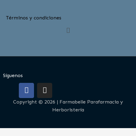
Términos y condiciones
Menú
Síguenos
F
I
a
n
c
s
Copyright © 2026 | Farmabelle Parafarmacia y
e
t
Herboristería
b
a
o
g
o
r