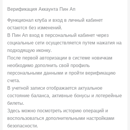
Верификация Аккаунта Пин Ап
Функционал клуба и вход в личный кабинет
остаются без изменений.
В Пин Ап вход в персональный кабинет через
социальные сети осуществляется путем нажатия на
подходящую иконку.
После первой авторизации в системе новичкам
необходимо дополнить свой профиль
персональными данными и пройти верификацию
счета.
В учетной записи отображается актуальное
состояние баланса, активные бонусы и лотерейные
билеты.
Здесь можно посмотреть историю операций и
воспользоваться дополнительными настройками
безопасности.