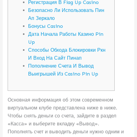
Регистрация В Flag Up Casino
Безопасно Ли Использовать Пин
Ап Зеркало
Бонусы Casino
Дата Начала Работы Казино Pin
Up
Способы Обхода Блокировки Ркн
И Вход На Сайт Пинап
Пополнение Счета И Вывод
Выигрышей Из Casino Pin Up
Основная информация об этом современном
виртуальном клубе представлена ​​ниже в ниже.
Чтобы снять деньги со счета, зайдите в раздел
«Касса» и выберите вкладку «Вывод».
Пополнять счет и выводить деньги нужно одним и