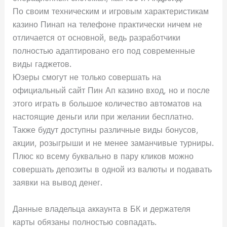
По своим техническим и игровым характеристикам
казино Пинап на телефоне практически ничем не
отличается от основной, ведь разработчики
полностью адаптировано его под современные
виды гаджетов.
Юзеры смогут не только совершать на
официальный сайт Пин Ап казино вход, но и после
этого играть в большое количество автоматов на
настоящие деньги или при желании бесплатно.
Также будут доступны различные виды бонусов,
акции, розыгрыши и не менее заманчивые турниры.
Плюс ко всему буквально в пару кликов можно
совершать депозиты в одной из валюты и подавать
заявки на вывод денег.
Данные владельца аккаунта в БК и держателя
карты обязаны полностью совпадать.