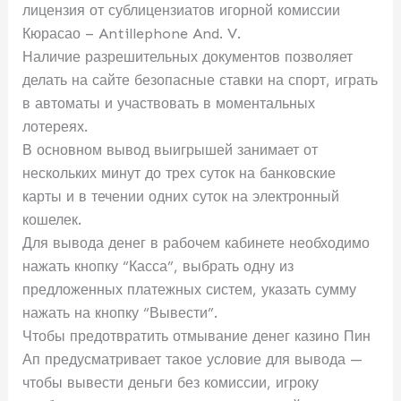
лицензия от сублицензиатов игорной комиссии
Кюрасао – Antillephone And. V.
Наличие разрешительных документов позволяет
делать на сайте безопасные ставки на спорт, играть
в автоматы и участвовать в моментальных
лотереях.
В основном вывод выигрышей занимает от
нескольких минут до трех суток на банковские
карты и в течении одних суток на электронный
кошелек.
Для вывода денег в рабочем кабинете необходимо
нажать кнопку “Касса”, выбрать одну из
предложенных платежных систем, указать сумму
нажать на кнопку “Вывести”.
Чтобы предотвратить отмывание денег казино Пин
Ап предусматривает такое условие для вывода —
чтобы вывести деньги без комиссии, игроку