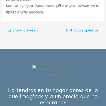
Кнопка входа в существующий аккаунт находится в
правом углу ресурса.
←
Entrada anterior
Entrada siguiente
→
Lo tendrás en tu hogar antes de lo
que imaginas y a un precio que no
esperabas