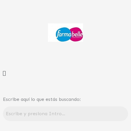
Ir
al
contenido
Menú
Escribe aquí lo que estás buscando: