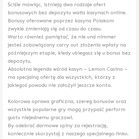
Ściśle mówiąc, istnieją dwa rodzaje ofert
bonusowych bez depozytu watts kasynach online.
Bonusy oferowane poprzez kasyna Polakom
zwykle zmieniają się od czasu do czasu.
Warto również pamiętać, że nie und nimmer
jesteś zobowiązany carry out złożenia wpłaty na
późniejszym etapie, kiedy ubiegasz się u bonus bez
depozytu.
Absolutna legenda wśród kasyn – Lemon Casino –
ma specjalną ofertę dla wszystkich, którzy z
jakiegoś powodu nie założyli jeszcze konta.
Kolorowa oprawa graficzna, szereg bonusów oraz
wszystkie popularne gry mogą przypaść perform
gustu niejednemu graczowi.
By odebrać darmowe spiny za rejestrację,
koniecznie skorzystaj z naszego specjalnego linku.