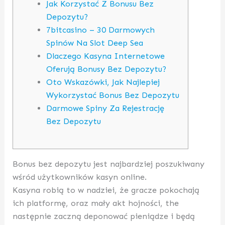
Jak Korzystać Z Bonusu Bez
Depozytu?
7bitcasino – 30 Darmowych
Spinów Na Slot Deep Sea
Dlaczego Kasyna Internetowe
Oferują Bonusy Bez Depozytu?
Oto Wskazówki, Jak Najlepiej
Wykorzystać Bonus Bez Depozytu
Darmowe Spiny Za Rejestrację
Bez Depozytu
Bonus bez depozytu jest najbardziej poszukiwany
wśród użytkowników kasyn online.
Kasyna robią to w nadziei, że gracze pokochają
ich platformę, oraz mały akt hojności, the
następnie zaczną deponować pieniądze i będą