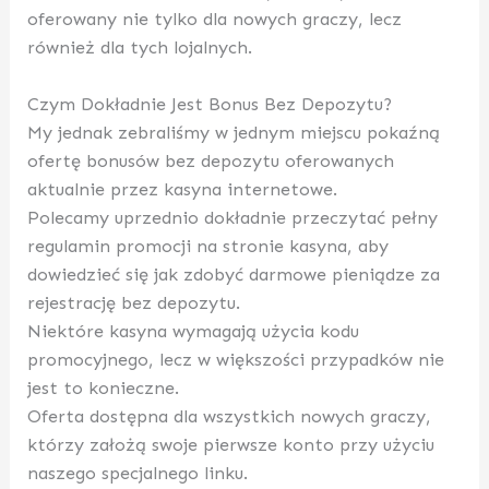
oferowany nie tylko dla nowych graczy, lecz
również dla tych lojalnych.
Czym Dokładnie Jest Bonus Bez Depozytu?
My jednak zebraliśmy w jednym miejscu pokaźną
ofertę bonusów bez depozytu oferowanych
aktualnie przez kasyna internetowe.
Polecamy uprzednio dokładnie przeczytać pełny
regulamin promocji na stronie kasyna, aby
dowiedzieć się jak zdobyć darmowe pieniądze za
rejestrację bez depozytu.
Niektóre kasyna wymagają użycia kodu
promocyjnego, lecz w większości przypadków nie
jest to konieczne.
Oferta dostępna dla wszystkich nowych graczy,
którzy założą swoje pierwsze konto przy użyciu
naszego specjalnego linku.