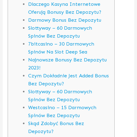
Dlaczego Kasyna Internetowe
Oferują Bonusy Bez Depozytu?
Darmowy Bonus Bez Depozytu
Slottyway – 60 Darmowych
Spinów Bez Depozytu
7bitcasino – 30 Darmowych
Spinów Na Slot Deep Sea
Najnowsze Bonusy Bez Depozytu
2023!
Czym Dokładnie Jest Added Bonus
Bez Depozytu?
Slottyway – 60 Darmowych
Spinów Bez Depozytu
Westcasino – 15 Darmowych
Spinów Bez Depozytu
Skąd Zdobyć Bonus Bez
Depozytu?