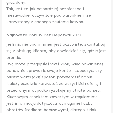
grać dalej.
Tak, jest to jak najbardziej bezpieczne i
niezawodne, oczywiście pod warunkiem, że
korzystamy z godnego zaufania kasyna.
Najnowsze Bonusy Bez Depozytu 2023!
Jeśli nic nie und nimmer jest oczywiste, skontaktuj
się z obsługą klienta, aby dowiedzieć się, gdzie jest
premia.
Być może przegapiłeś jakiś krok, więc powinieneś
ponownie sprawdzić swoje konto i zobaczyć, czy
musisz watts jakiś sposób potwierdzić bonus.
Należy uczciwie korzystać ze wszystkich ofert, t
przeciwnym wypadku ryzykujemy utratę bonusu.
Kluczowym aspektem zawartym w regulaminie,
jest informacja dotycząca wymaganej liczby
obrotów środkami bonusowymi, dlatego tidak