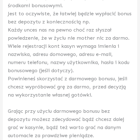
środkami bonusowymi.
Jest to oczywiste, że łatwiej będzie wypłacić bonus
bez depozytu z koniecznością np.
Każdy unces nas na pewno choć raz słyszał
powiedzenie, że w życiu nie mother nic za darmo.
Wiele rejestracji kont kasyn wymaga imienia i
nazwiska, adresu domowego, adresu e-mail,
numeru telefonu, nazwy użytkownika, hasła i kodu
bonusowego (jeśli dotyczy).
Powinieneś skorzystać z darmowego bonusu, jeśli
chcesz wypróbować grę za darmo, przed decyzją
na wykorzystanie własnej gotówki.
Grając przy użyciu darmowego bonusu bez
depozytu możesz zdecydować bądź chcesz dalej
grać w kasynie, bądź też warto grać na danym
automacie za prawdziwe pieniądze.