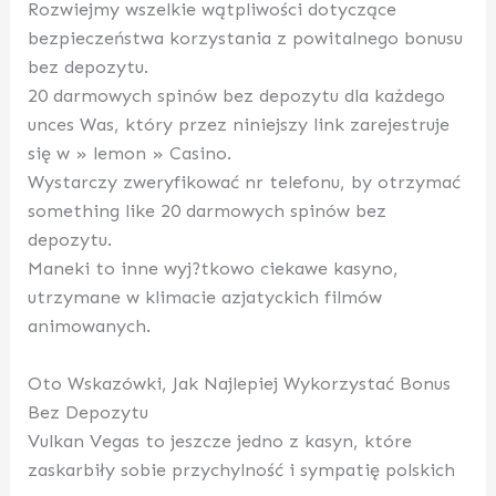
Rozwiejmy wszelkie wątpliwości dotyczące
bezpieczeństwa korzystania z powitalnego bonusu
bez depozytu.
20 darmowych spinów bez depozytu dla każdego
unces Was, który przez niniejszy link zarejestruje
się w » lemon » Casino.
Wystarczy zweryfikować nr telefonu, by otrzymać
something like 20 darmowych spinów bez
depozytu.
Maneki to inne wyj?tkowo ciekawe kasyno,
utrzymane w klimacie azjatyckich filmów
animowanych.
Oto Wskazówki, Jak Najlepiej Wykorzystać Bonus
Bez Depozytu
Vulkan Vegas to jeszcze jedno z kasyn, które
zaskarbiły sobie przychylność i sympatię polskich