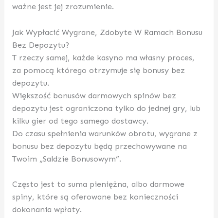
ważne jest jej zrozumienie.
Jak Wypłacić Wygrane, Zdobyte W Ramach Bonusu
Bez Depozytu?
T rzeczy samej, każde kasyno ma własny proces,
za pomocą którego otrzymuje się bonusy bez
depozytu.
Większość bonusów darmowych spinów bez
depozytu jest ograniczona tylko do jednej gry, lub
kilku gier od tego samego dostawcy.
Do czasu spełnienia warunków obrotu, wygrane z
bonusu bez depozytu będą przechowywane na
Twoim „Saldzie Bonusowym”.
Często jest to suma pieniężna, albo darmowe
spiny, które są oferowane bez konieczności
dokonania wpłaty.