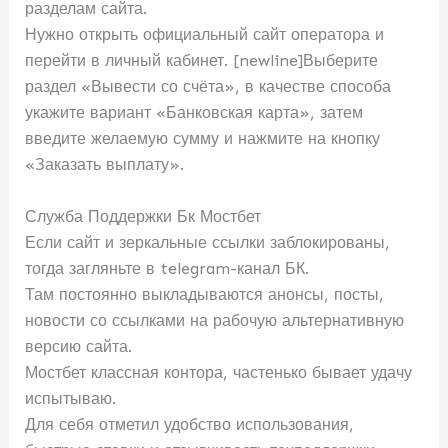
разделам сайта.
Нужно открыть официальный сайт оператора и
перейти в личный кабинет. [newline]Выберите
раздел «Вывести со счёта», в качестве способа
укажите вариант «Банковская карта», затем
введите желаемую сумму и нажмите на кнопку
«Заказать выплату».
Служба Поддержки Бк Мостбет
Если сайт и зеркальные ссылки заблокированы,
тогда загляньте в telegram-канал БК.
Там постоянно выкладываются анонсы, посты,
новости со ссылками на рабочую альтернативную
версию сайта.
Мостбет классная контора, частенько бывает удачу
испытываю.
Для себя отметил удобство использования,