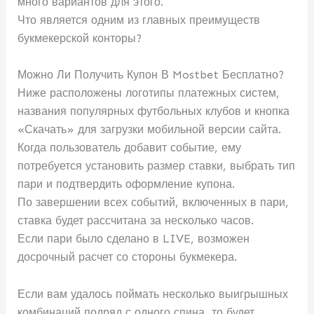
много вариантов для этого.
Что является одним из главных преимуществ
букмекерской конторы?
Можно Ли Получить Купон В Mostbet Бесплатно?
Ниже расположены логотипы платежных систем,
названия популярных футбольных клубов и кнопка
«Скачать» для загрузки мобильной версии сайта.
Когда пользователь добавит событие, ему
потребуется установить размер ставки, выбрать тип
пари и подтвердить оформление купона.
По завершении всех событий, включенных в пари,
ставка будет рассчитана за несколько часов.
Если пари было сделано в LIVE, возможен
досрочный расчет со стороны букмекера.
Если вам удалось поймать несколько выигрышных
комбинаций подряд с одного спина, то будет