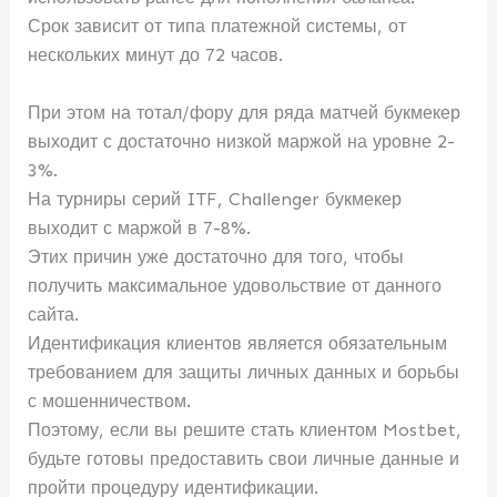
Срок зависит от типа платежной системы, от
нескольких минут до 72 часов.
При этом на тотал/фору для ряда матчей букмекер
выходит с достаточно низкой маржой на уровне 2-
3%.
На турниры серий ITF, Challenger букмекер
выходит с маржой в 7-8%.
Этих причин уже достаточно для того, чтобы
получить максимальное удовольствие от данного
сайта.
Идентификация клиентов является обязательным
требованием для защиты личных данных и борьбы
с мошенничеством.
Поэтому, если вы решите стать клиентом Mostbet,
будьте готовы предоставить свои личные данные и
пройти процедуру идентификации.