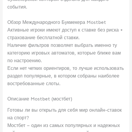
события.
Обзор Международного Букмекера Mostbet
Активные игроки имеют доступ к ставке без риска +
страхование бесплатной ставки.
Наличие фильтров позволяет выбрать именно ту
категорию игровых автоматов, которые ближе вам
по настроению.
Если нет четких ориентиров, то лучше использовать
раздел популярные, в котором собраны наиболее
востребованные слоты.
Описание Mostbet (мостбет)
Готовы ли вы открыть для себя мир онлайн-ставок
на спорт?
Мостбет – один из самых популярных и надежных