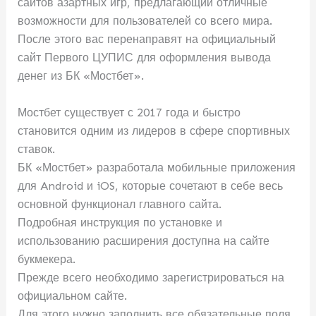
сайтов азартных игр, предлагающий отличные
возможности для пользователей со всего мира.
После этого вас перенаправят на официальный
сайт Первого ЦУПИС для оформления вывода
денег из БК «Мостбет».
Мостбет существует с 2017 года и быстро
становится одним из лидеров в сфере спортивных
ставок.
БК «Мостбет» разработала мобильные приложения
для Android и iOS, которые сочетают в себе весь
основной функционал главного сайта.
Подробная инструкция по установке и
использованию расширения доступна на сайте
букмекера.
Прежде всего необходимо зарегистрироваться на
официальном сайте.
Для этого нужно заполнить все обязательные поля,