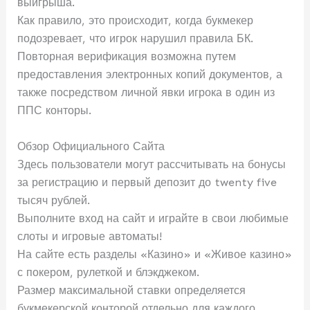
выигрыша.
Как правило, это происходит, когда букмекер
подозревает, что игрок нарушил правила БК.
Повторная верификация возможна путем
предоставления электронных копий документов, а
также посредством личной явки игрока в один из
ППС конторы.
Обзор Официального Сайта
Здесь пользователи могут рассчитывать на бонусы
за регистрацию и первый депозит до twenty five
тысяч рублей.
Выполните вход на сайт и играйте в свои любимые
слоты и игровые автоматы!
На сайте есть разделы «Казино» и «Живое казино»
с покером, рулеткой и блэкджеком.
Размер максимальной ставки определяется
букмекерской конторой отдельно для каждого