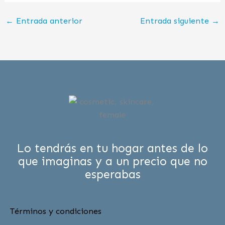
←
Entrada anterior
Entrada siguiente
→
Lo tendrás en tu hogar antes de lo
que imaginas y a un precio que no
esperabas
Términos y condiciones